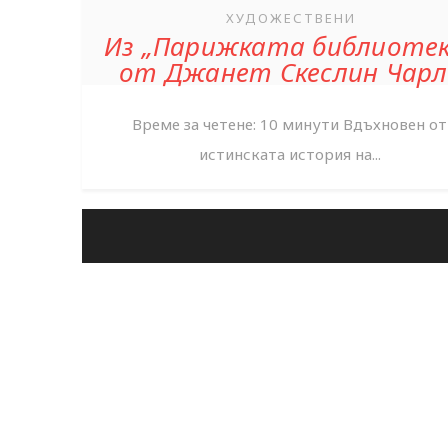
ХУДОЖЕСТВЕНИ
Из „Парижката библиотек
от Джанет Скеслин Чарл
Време за четене: 10 минути Вдъхновен от
истинската история на...