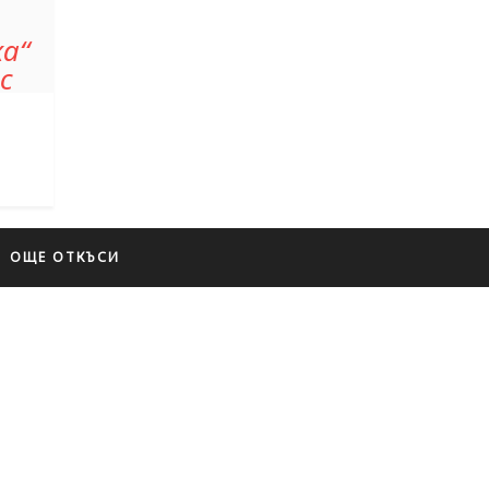
а“
с
ОЩЕ ОТКЪСИ