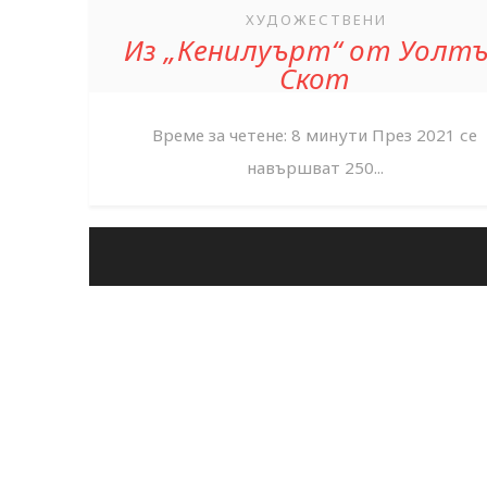
ХУДОЖЕСТВЕНИ
Из „Кенилуърт“ от Уолт
Скот
Време за четене: 8 минути През 2021 се
навършват 250...