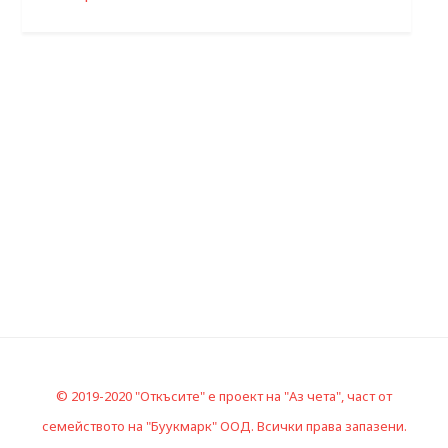
© 2019-2020 "Откъсите" е проект на "Аз чета", част от
семейството на "Буукмарк" ООД. Всички права запазени.