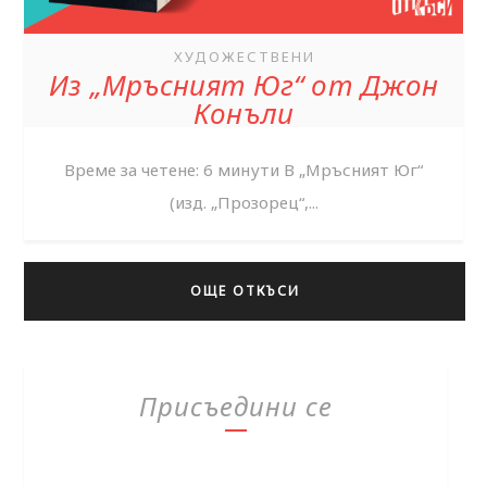
ХУДОЖЕСТВЕНИ
Из „Мръсният Юг“ от Джон
Конъли
Време за четене: 6 минути В „Мръсният Юг“
(изд. „Прозорец“,...
ОЩЕ ОТКЪСИ
Присъедини се