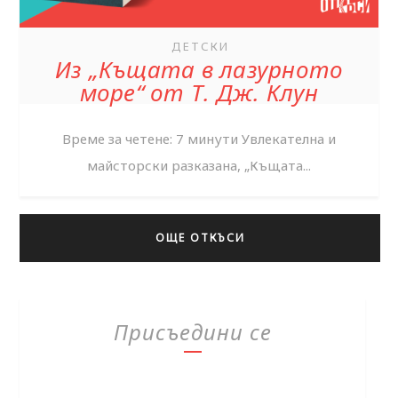
ДЕТСКИ
Из „Къщата в лазурното
море“ от Т. Дж. Клун
Време за четене: 7 минути Увлекателна и
майсторски разказана, „Къщата...
ОЩЕ ОТКЪСИ
Присъедини се