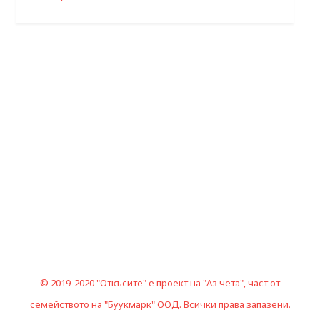
© 2019-2020 "Откъсите" е проект на "Аз чета", част от
семейството на "Буукмарк" ООД. Всички права запазени.