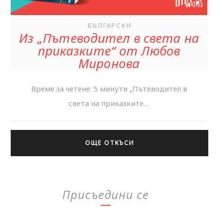
БЪЛГАРСКИ
Из „Пътеводител в света на
приказките“ от Любов
Миронова
Време за четене: 5 минути „Пътеводител в
света на приказките....
ОЩЕ ОТКЪСИ
Присъедини се