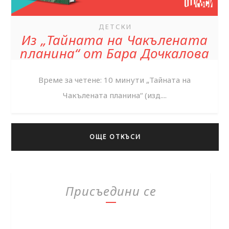
ДЕТСКИ
Из „Тайната на Чакълената
планина“ от Бара Дочкалова
Време за четене: 10 минути „Тайната на
Чакълената планина“ (изд....
ОЩЕ ОТКЪСИ
Присъедини се