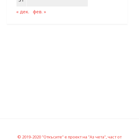
« дек.
фев. »
© 2019-2020 "Откъсите" е проект на "Аз чета", част от