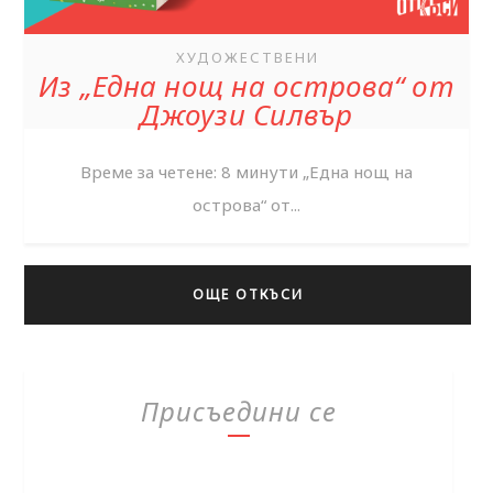
ХУДОЖЕСТВЕНИ
Из „Една нощ на острова“ от
Джоузи Силвър
Време за четене: 8 минути „Една нощ на
острова“ от...
ОЩЕ ОТКЪСИ
Присъедини се