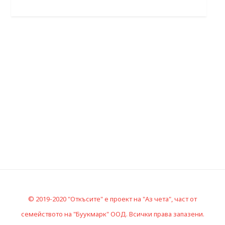
© 2019-2020 "Откъсите" е проект на "Аз чета", част от
семейството на "Буукмарк" ООД. Всички права запазени.