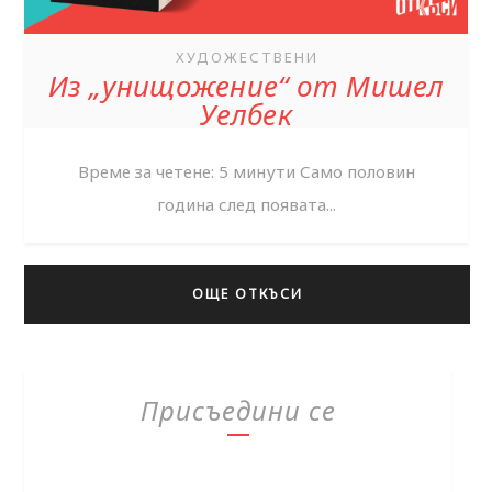
ХУДОЖЕСТВЕНИ
Из „унищожение“ от Мишел
Уелбек
Време за четене: 5 минути Само половин
година след появата...
ОЩЕ ОТКЪСИ
Присъедини се