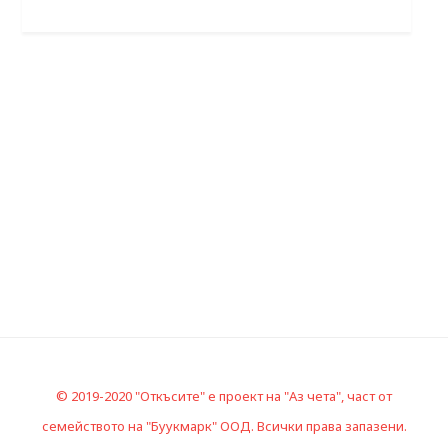
© 2019-2020 "Откъсите" е проект на "Аз чета", част от
семейството на "Буукмарк" ООД. Всички права запазени.