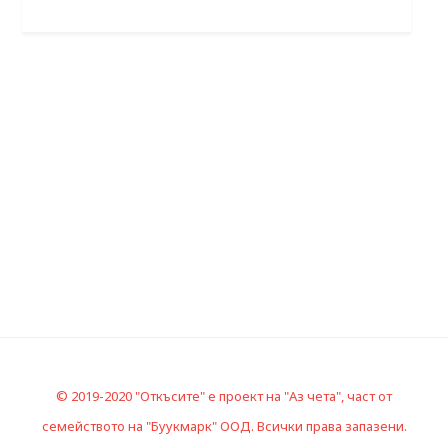
© 2019-2020 "Откъсите" е проект на "Аз чета", част от
семейството на "Буукмарк" ООД. Всички права запазени.