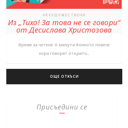
НЕХУДОЖЕСТВЕНИ
Из „Тихо! За това не се говори“
от Десислава Христозова
Време за четене: 6 минути Колкото повече
хора говорят открито...
ОЩЕ ОТКЪСИ
Присъедини се