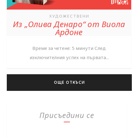
ХУДОЖЕСТВЕНИ
Из „Олива Денаро“ от Виола
Ардоне
Време за четене: 5 минути След
изключителния успех на първата...
ОЩЕ ОТКЪСИ
Присъедини се