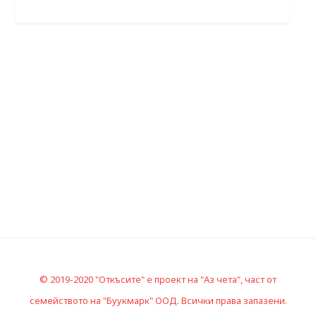
© 2019-2020 "Откъсите" е проект на "Аз чета", част от
семейството на "Буукмарк" ООД. Всички права запазени.