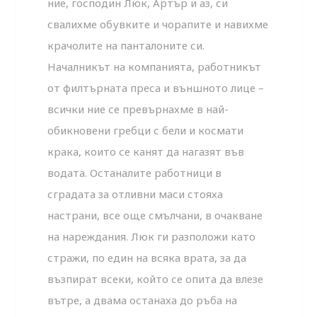
ние, господин Люк, Артър и аз, си
свалихме обувките и чорапите и навихме
крачолите на панталоните си.
Началникът на компанията, работникът
от филтърната преса и външното лице –
всички ние се превърнахме в най-
обикновени гребци с бели и космати
крака, които се канят да нагазят във
водата. Останалите работници в
сградата за отливни маси стояха
настрани, все още смълчани, в очакване
на нареждания. Люк ги разположи като
стражи, по един на всяка врата, за да
възпират всеки, който се опита да влезе
вътре, а двама останаха до ръба на