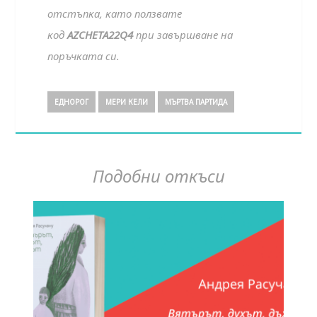
отстъпка, като ползвате
код
AZCHETA22Q4
при завършване на
поръчката си.
ЕДНОРОГ
МЕРИ КЕЛИ
МЪРТВА ПАРТИДА
Подобни откъси