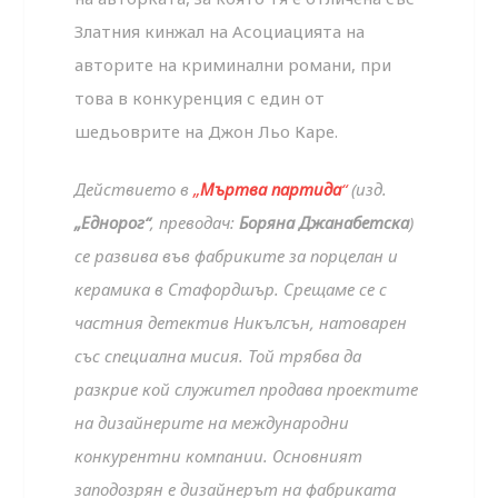
Златния кинжал на Асоциацията на
авторите на криминални романи, при
това в конкуренция с един от
шедьоврите на Джон Льо Каре.
Действието в
„
Мъртва партида
“
(изд.
„Еднорог“
, преводач:
Боряна Джанабетска
)
се развива във фабриките за порцелан и
керамика в Стафордшър. Срещаме се с
частния детектив Никълсън, натоварен
със специална мисия. Той трябва да
разкрие кой служител продава проектите
на дизайнерите на международни
конкурентни компании. Основният
заподозрян е дизайнерът на фабриката