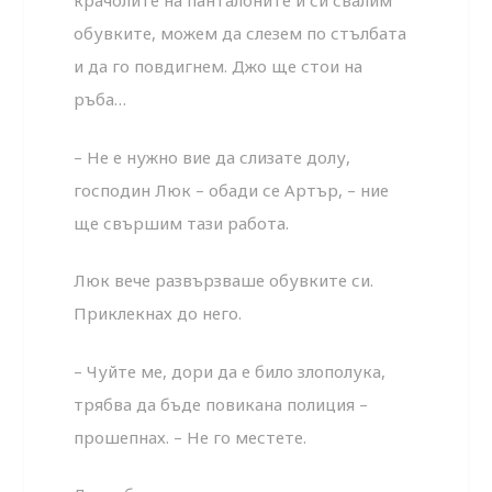
крачолите на панталоните и си свалим
обувките, можем да слезем по стълбата
и да го повдигнем. Джо ще стои на
ръба…
– Не е нужно вие да слизате долу,
господин Люк – обади се Артър, – ние
ще свършим тази работа.
Люк вече развързваше обувките си.
Приклекнах до него.
– Чуйте ме, дори да е било злополука,
трябва да бъде повикана полиция –
прошепнах. – Не го местете.