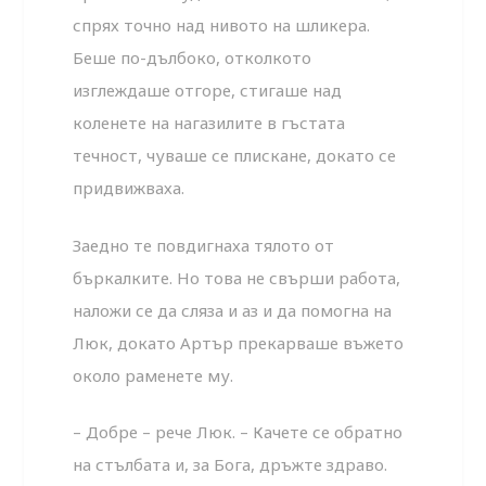
спрях точно над нивото на шликера.
Беше по-дълбоко, отколкото
изглеждаше отгоре, стигаше над
коленете на нагазилите в гъстата
течност, чуваше се плискане, докато се
придвижваха.
Заедно те повдигнаха тялото от
бъркалките. Но това не свърши работа,
наложи се да сляза и аз и да помогна на
Люк, докато Артър прекарваше въжето
около раменете му.
– Добре – рече Люк. – Качете се обратно
на стълбата и, за Бога, дръжте здраво.