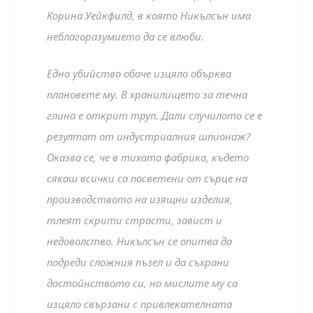
Корина Уейкфилд, в която Никълсън има
неблагоразумието да се влюби.
Едно убийство обаче изцяло обърква
плановете му. В хранилището за течна
глина е открит труп. Дали случилото се е
резултат от индустриалния шпионаж?
Оказва се, че в тихата фабрика, където
сякаш всички са посветени от сърце на
производството на изящни изделия,
тлеят скрити страсти, завист и
недоволство. Никълсън се опитва да
подреди сложния пъзел и да съхрани
достойнството си, но мислите му са
изцяло свързани с привлекателната