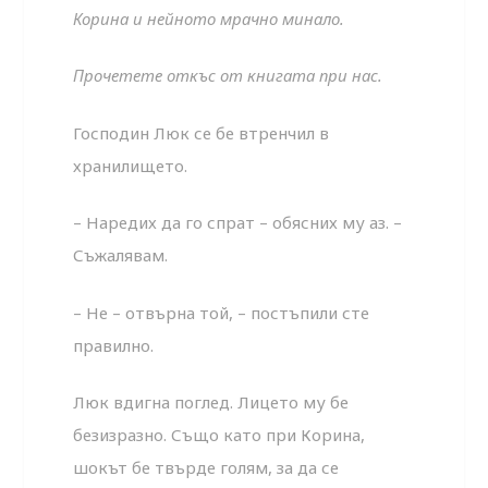
Корина и нейното мрачно минало.
Прочетете откъс от книгата при нас.
Господин Люк се бе втренчил в
хранилището.
– Наредих да го спрат – обясних му аз. –
Съжалявам.
– Не – отвърна той, – постъпили сте
правилно.
Люк вдигна поглед. Лицето му бе
безизразно. Също като при Корина,
шокът бе твърде голям, за да се