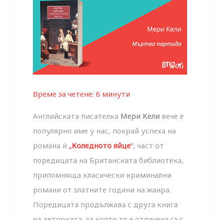
Време за четене:
6
минути
Английската писателка
Мери Кели
вече е
популярно име у нас, покрай успеха на
романа ѝ
„
Коледното яйце
“
, част от
поредицата на Британската библиотека,
припомняща класически криминални
романи от златните години на жанра.
Поредицата продължава с друга книга
на авторката, за която тя е отличена със