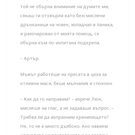
той не обърна внимание на думите ми,
сякаш ги отхвърли като безсмислени
дрънканици на човек, изпаднал в паника,
и разочарован от моята помощ, се
обърна към по-изпитана подкрепа.
– Артър.
Мъжът работеше на пресата в цеха за
отливни маси, беше мълчалив и спокоен.
– Как да го направим? – изрече Люк,
мислеше на глас, а не задаваше въпрос. –
Трябва ли да изпразним хранилището?
Не, то не е много дълбоко. Ако навием