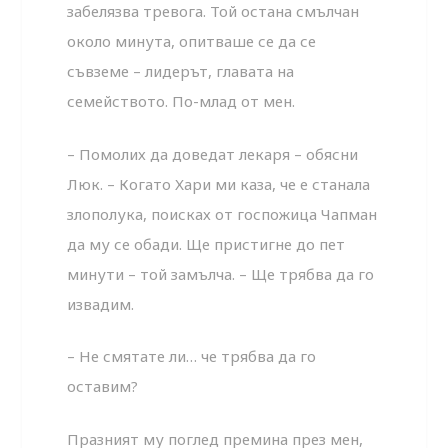
забелязва тревога. Той остана смълчан
около минута, опитваше се да се
съвземе – лидерът, главата на
семейството. По-млад от мен.
– Помолих да доведат лекаря – обясни
Люк. – Когато Хари ми каза, че е станала
злополука, поисках от госпожица Чапман
да му се обади. Ще пристигне до пет
минути – той замълча. – Ще трябва да го
извадим.
– Не смятате ли… че трябва да го
оставим?
Празният му поглед премина през мен,