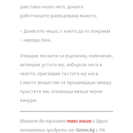
разстила около него, докато
работниците развързваха въжето.
– Донесете нещо, с което да го покрием
– нареди Люк.
Извадих носната си кърпичка, коленичих,
затворих устата му, избърсах носа и
челото, пригладих гъстата му коса.
Сивото вещество се процеждаше между
пръстите ми, оголващи ивици черни
кичури.
Можете да поръчате
тази книга
и други
ненамалени продукти от
Ozone.bg
с 5%