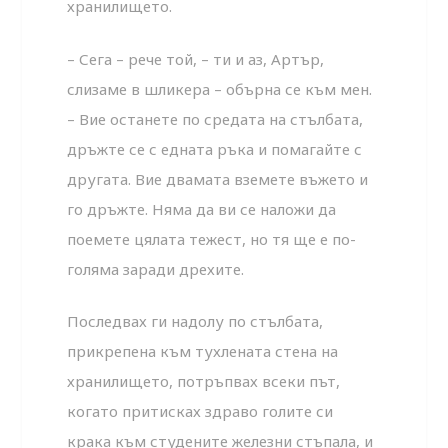
хранилището.
– Сега – рече той, – ти и аз, Артър,
слизаме в шликера – обърна се към мен.
– Вие останете по средата на стълбата,
дръжте се с едната ръка и помагайте с
другата. Вие двамата вземете въжето и
го дръжте. Няма да ви се наложи да
поемете цялата тежест, но тя ще е по-
голяма заради дрехите.
Последвах ги надолу по стълбата,
прикрепена към тухлената стена на
хранилището, потръпвах всеки път,
когато притисках здраво голите си
крака към студените железни стъпала, и