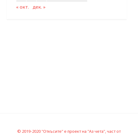
« окт.
дек. »
© 2019-2020 "Откъсите" е проект на "Аз чета", част от