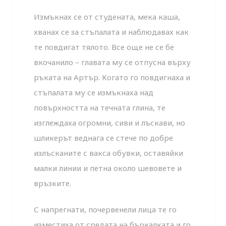
Измъкнах се от студената, мека каша,
хванах се за стъпалата и наблюдавах как
те повдигат тялото. Все още не се бе
вкочанило – главата му се отпусна върху
ръката на Артър. Когато го повдигнаха и
стъпалата му се измъкнаха над
повърхността на течната глина, те
изглеждаха огромни, сиви и лъскави, но
шликерът веднага се стече по добре
излъсканите с вакса обувки, оставяйки
малки линии и петна около шевовете и
връзките.
С напрегнати, почервенели лица те го
изместиха от средата на бъркалката и го