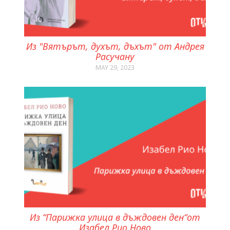
Из "Вятърът, духът, дъхът" от Андрея
Расучану
MAY 29, 2023
Из “Парижка улица в дъждовен ден“от
Изабел Рио Ново