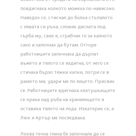
повдигнаха колкото можеха по-нависоко.
Наведох се, стиснал до болка стъпалото
с лявата си ръка, сложих дясната под
гърба му, свих я, сграбчих го за калното
сако и започнах да бутам. Отгоре
работниците започнаха да дърпат
въжето и тялото се издигна, от него се
стичаха бързо тежки капки, потри се в
рамото ми, удари ме по лицето. Присвих
се. Работниците вдигнаха клатушкащите
се крака над ръба на хранилището и
оставиха тялото на пода. Изкатерих се, а
Люк и Артър ме последваха.
Локва течна глина бе започнала да се