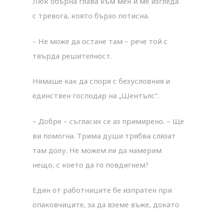
Люк обърна глава към мен и ме изгледа
с тревога, която бързо потисна.
– Не може да остане там – рече той с
твърда решителност.
Нямаше как да споря с безусловния и
единствен господар на „Шентълс“.
– Добре – съгласих се аз примирено. – Ще
ви помогна. Трима души трябва слязат
там долу. Не можем ли да намерим
нещо, с което да го повдигнем?
Един от работниците бе изпратен при
опаковчиците, за да вземе въже, докато