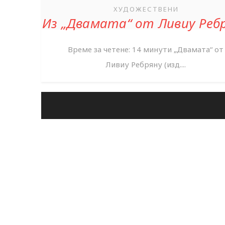
ХУДОЖЕСТВЕНИ
Из „Двамата“ от Ливиу Реб
Време за четене: 14 минути „Двамата“ от
Ливиу Ребряну (изд....