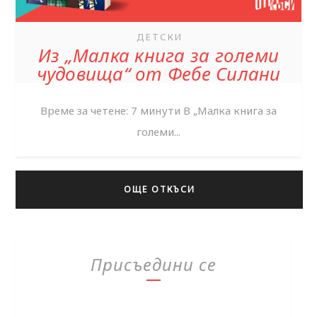
ДЕТСКИ
Из „Малка книга за големи
чудовища“ от Фебе Силани
Време за четене: 7 минути В „Малка книга за
големи...
ОЩЕ ОТКЪСИ
Присъедини се