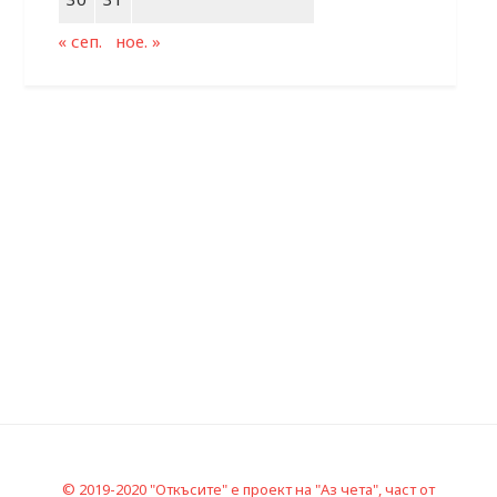
« сеп.
ное. »
© 2019-2020 "Откъсите" е проект на "Аз чета", част от