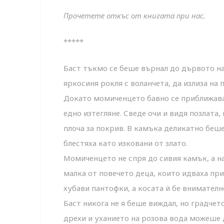
Прочетете откъс от книгата при нас.
*****
Баст тъкмо се беше върнал до дървото на
яркосиня рокля с воланчета, да излиза на 
Докато момиченцето бавно се приближава
едно изтегляне. Сведе очи и видя позлата
плоча за покрив. В камъка деликатно беш
блестяха като изковани от злато.
Момиченцето не спря до сивия камък, а н
малка от повечето деца, които идваха пр
хубави пантофки, а косата ѝ бе внимателн
Баст никога не я беше виждал, но градчет
дрехи и уханието на розова вода можеше д