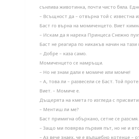
сънлива животинка, почти чисто бяла. Едно
– Всъщност да – отвърна той с известна и
Баст го върна на момиченцето. Виет кимн
– Искам да я нарека Принцеса Снежно пухч
Баст не реагира по никакъв начин на тази 
– Добре – каза само.
Момиченцето се намръщи.
– Но не знам дали е момиче или момче!
– А, това ли – развесели се Баст. Той прот
Виет. – Момиче е.
Дъщерята на кмета го изгледа с присвити 
– Ментиш ли ме?
Баст примигна объркано, сетне се разсмя.
– Защо ми повярва първия път, но не и вто
– Аз вече знаех, че е вълшебно котенце – 