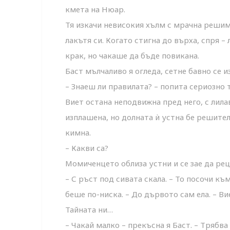
кмета на Нюар.
Тя изкачи невисокия хълм с мрачна решим
лакътя си. Когато стигна до върха, спря 
крак, но чакаше да бъде повикана.
Баст мълчаливо я огледа, сетне бавно се и
– Знаеш ли правилата? – попита сериозно 
Виет остана неподвижна пред него, с лила
изплашена, но долната ѝ устна бе решител
кимна.
– Какви са?
Момиченцето облиза устни и се зае да ре
– С ръст под сивата скала. – То посочи к
беше по-ниска. – До дървото сам ела. – В
Тайната ни…
– Чакай малко – прекъсна я Баст. – Трябв