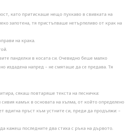
ост, като притискаше нещо пухкаво в свивката на
– леко запотена, тя пристъпваше нетърпеливо от крак на
зправи на крака.
той.
вите панделки в косата си. Очевидно беше малко
но издадена напред – не смяташе да се предава. Тя
цитира, сякаш повтаряше текста на песничка:
ъм сивия камък в основата на хълма, от който определено
иет вдигна пръст към устните си, преди да продължи: –
а да кажеш последните два стиха с ръка на дървото.