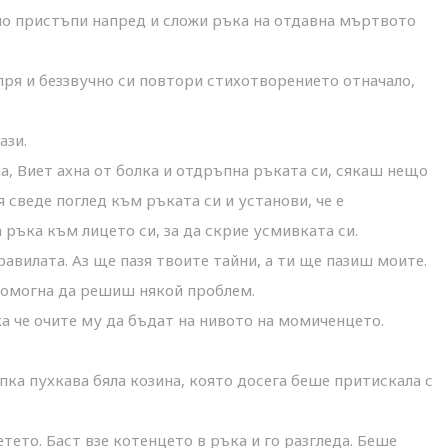
 но пристъпи напред и сложи ръка на отдавна мъртвото
пря и беззвучно си повтори стихотворението отначало,
ази.
а, Виет ахна от болка и отдръпна ръката си, сякаш нещо
 сведе поглед към ръката си и установи, че е
 ръка към лицето си, за да скрие усмивката си.
правилата. Аз ще пазя твоите тайни, а ти ще пазиш моите.
помогна да решиш някой проблем.
а че очите му да бъдат на нивото на момиченцето.
ка пухкава бяла козина, която досега беше притискала с
тето. Баст взе котенцето в ръка и го разгледа. Беше