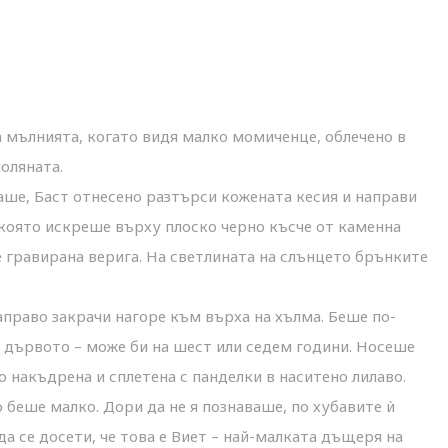
 мълнията, когато видя малко момиченце, облечено в
поляната.
ше, Баст отнесено разтърси кожената кесия и направи
, която искреше върху плоско черно късче от каменна
е гравирана верига. На светлината на слънцето брънките
аправо закрачи нагоре към върха на хълма. Беше по-
и дървото – може би на шест или седем години. Носеше
о накъдрена и сплетена с панделки в наситено лилаво.
о беше малко. Дори да не я познаваше, по хубавите ѝ
а се досети, че това е Виет – най-малката дъщеря на