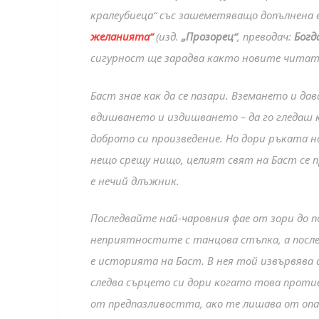
кралеубиеца“ със зашеметяващо допълнена 
желанията“
(изд.
„Прозорец“
, преводач:
Богд
сигурност ще зарадва както новите читат
Баст знае как да се пазари. Вземането и да
вдишването и издишването – да го гледаш к
доброто си произведение. Но дори ръката н
нещо срещу нищо, целият свят на Баст се пр
е нечий длъжник.
Последвайте най-чаровния фае от зори до п
неприятностите с танцова стъпка, а после 
е историята на Баст. В нея той извървява
следва сърцето си дори когато това против
от предпазливостта, ако те лишава от опа