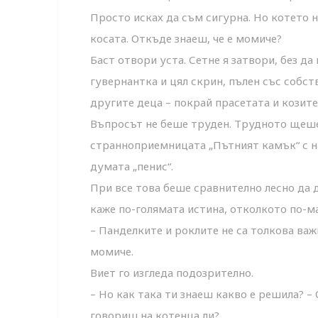
Просто исках да съм сигурна. Но котето н
косата. Откъде знаеш, че е момиче?
Баст отвори уста. Сетне я затвори, без да
гувернантка и цял скрин, пълен със собс
другите деца – покрай прасетата и козите
Въпросът не беше труден. Трудното щеше 
странноприемницата „Пътният камък“ с н
думата „пенис“.
При все това беше сравнително лесно да 
каже по-голямата истина, отколкото по-м
– Панделките и роклите не са толкова важн
момиче.
Виет го изгледа подозрително.
– Но как така ти знаеш какво е решила? –
говориш на котенца ли?