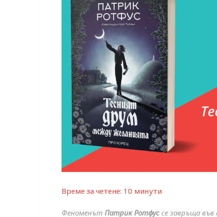
Време за четене:
10
минути
Феноменът
Патрик Ротфус
се завръща във 