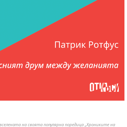
вселената на своята популярна поредица „Хрониките на