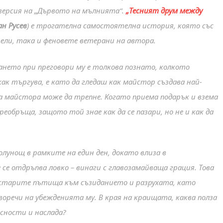
версия на „Дървото на мълнията“.
„Тесният друм между
ан Русев
) е трогателна самостоятелна история, която със
ели, така и феновете ветерани на автора.
ването при преговори му е толкова познато, колкото
ак търгува, е като да гледаш как майстор създава най-
а майстора може да трепне. Когато приема подарък и взема
еобръща, защото той знае как да се пазари, но не и как да
олунощ в рамките на един ден, докато влиза в
се отдръпва ловко – винаги с главозамайваща грация. Това
 старите пътища към съзиданието и разрухата, като
оречи на убежденията му. В края на краищата, каква полза
сности и наслада?