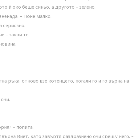
то ѝ око беше синьо, а другото – зелено.
зненада. – Поне малко.
а сериозно.
е – заяви то.
новина.
егна ръка, отново взе котенцето, погали го и го върна на
очи.
рия? – попита.
отвърна Виет, като завъртя раздразнено очи срещу него. –