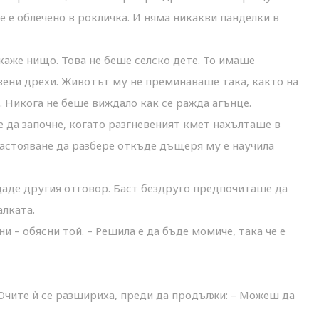
е е облечено в рокличка. И няма никакви панделки в
 каже нищо. Това не беше селско дете. То имаше
твени дрехи. Животът му не преминаваше така, както на
. Никога не беше виждало как се ражда агънце.
да започне, когато разгневеният кмет нахълташе в
астояване да разбере откъде дъщеря му е научила
даде другия отговор. Баст бездруго предпочиташе да
алката.
и – обясни той. – Решила е да бъде момиче, така че е
 Очите ѝ се разшириха, преди да продължи: – Можеш да