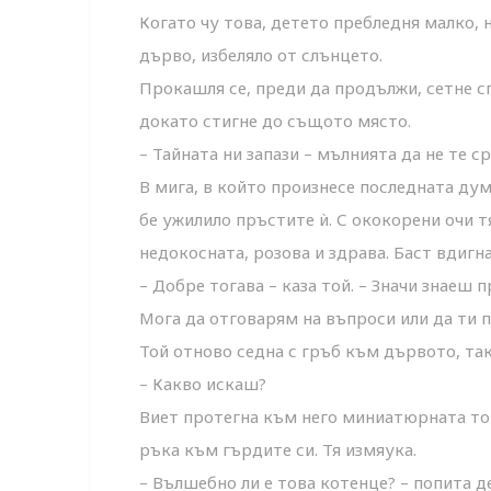
Когато чу това, детето пребледня малко,
дърво, избеляло от слънцето.
Прокашля се, преди да продължи, сетне с
докато стигне до същото място.
– Тайната ни запази – мълнията да не те ср
В мига, в който произнесе последната дум
бе ужилило пръстите ѝ. С ококорени очи тя
недокосната, розова и здрава. Баст вдигна
– Добре тогава – каза той. – Значи знаеш 
Мога да отговарям на въпроси или да ти 
Той отново седна с гръб към дървото, так
– Какво искаш?
Виет протегна към него миниатюрната топ
ръка към гърдите си. Тя измяука.
– Вълшебно ли е това котенце? – попита де