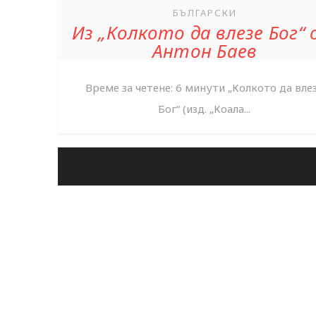
БЪЛГАРСКИ
Из „Колкото да влезе Бог“
Антон Баев
Време за четене: 6 минути „Колкото да вле
Бог“ (изд. „Коала...