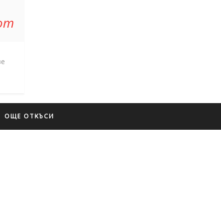
 от
зе
ОЩЕ ОТКЪСИ