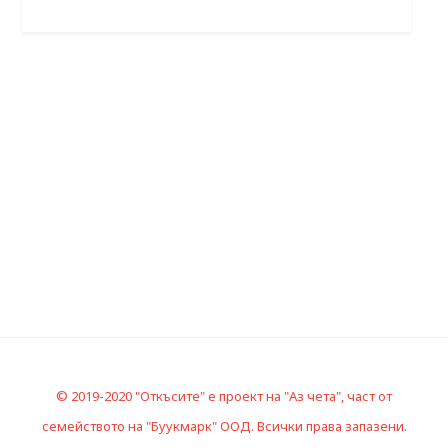
© 2019-2020 "Откъсите" е проект на "Аз чета", част от
семейството на "Буукмарк" ООД. Всички права запазени.