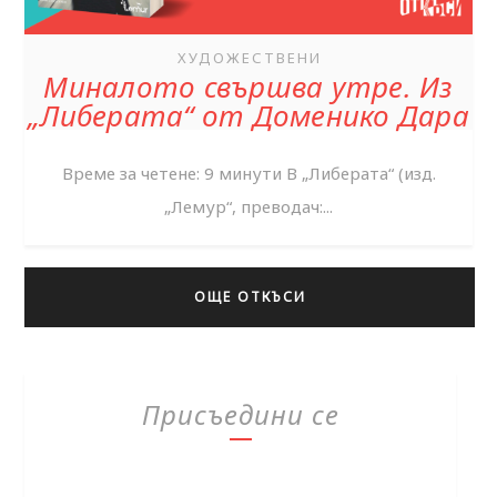
ХУДОЖЕСТВЕНИ
Миналото свършва утре. Из
„Либерата“ от Доменико Дара
Време за четене: 9 минути В „Либерата“ (изд.
„Лемур“, преводач:...
ОЩЕ ОТКЪСИ
Присъедини се