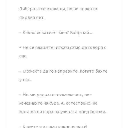
Либерата се изплаши, но не колкото
първия път.
– Какво искате от мен? Баща ми…
– Не се плашете, искам само да говоря с
вас.
– Можехте да го направите, когато бяхте
у нас.
– Не ми дадохте възможност, вие
изчезнахте някъде. А, естествено, не
мога да ви спра на улицата пред всички.
– Кажете ми само какво искате!