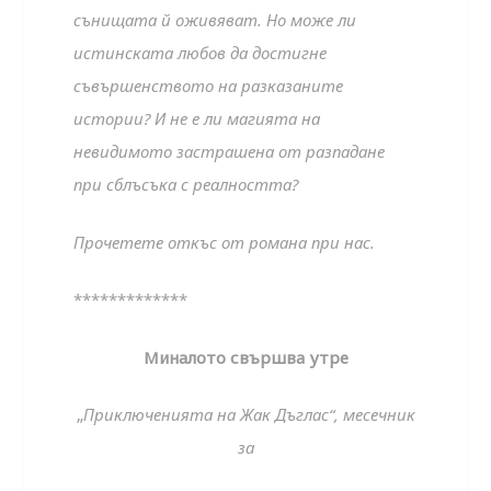
сънищата й оживяват. Но може ли
истинската любов да достигне
съвършенството на разказаните
истории? И не е ли магията на
невидимото застрашена от разпадане
при сблъсъка с реалността?
Прочетете откъс от романа при нас.
*************
Миналото свършва утре
„
Приключенията на Жак Дъглас“, месечник
за