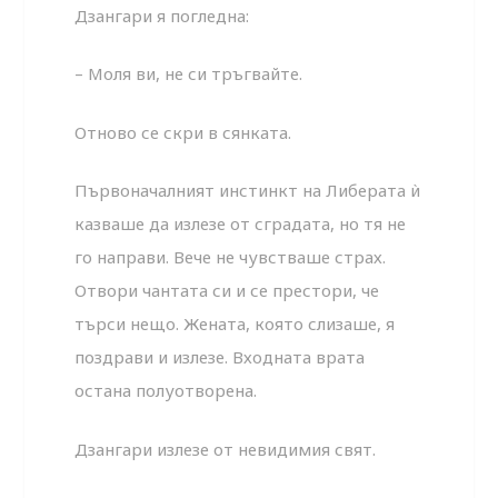
Дзангари я погледна:
– Моля ви, не си тръгвайте.
Отново се скри в сянката.
Първоначалният инстинкт на Либерата ѝ
казваше да излезе от сградата, но тя не
го направи. Вече не чувстваше страх.
Отвори чантата си и се престори, че
търси нещо. Жената, която слизаше, я
поздрави и излезе. Входната врата
остана полуотворена.
Дзангари излезе от невидимия свят.