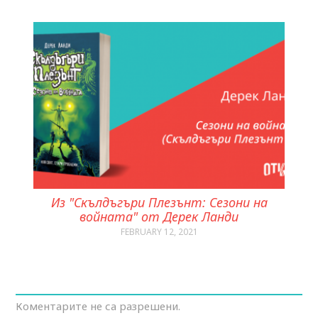
Из "Скълдъгъри Плезънт: Сезони на
войната" от Дерек Ланди
FEBRUARY 12, 2021
Коментарите не са разрешени.