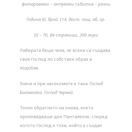
фоторомани – актуални събития – разни
Година ХI, брой 114, дост. пощ. аб. гр.
III – 70, 84 страници, 300 лири
Либерата беше чела, че всеки си създава
своя Господ по собствен образ и
подобие.
Значи и при насекомите е така:
Господ
Богомолка, Господ Червей.
Точно обратното на онова, което
проповядваше дон Панталеоне, според
когото Господ е този, който е създал