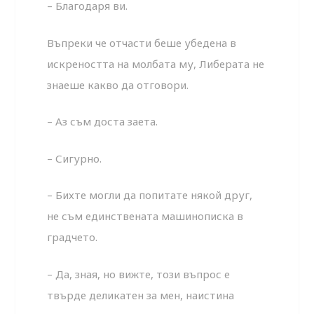
– Благодаря ви.
Въпреки че отчасти беше убедена в
искреността на молбата му, Либерата не
знаеше какво да отговори.
– Аз съм доста заета.
– Сигурно.
– Бихте могли да попитате някой друг,
не съм единствената машинописка в
градчето.
– Да, зная, но вижте, този въпрос е
твърде деликатен за мен, наистина