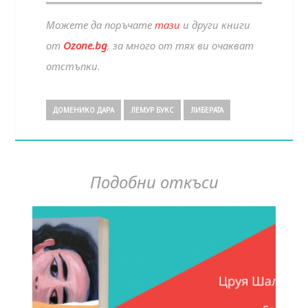
Можете да поръчате
тази
и други книги
от
Ozone.bg
, за много от тях ви очакват
отстъпки
.
ДОМЕНИКО ДАРА
ЛЕМУР БУКС
ЛИБЕРАТА
Подобни откъси