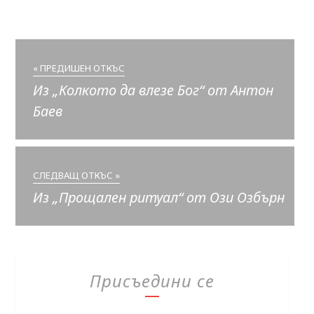
« ПРЕДИШЕН ОТКЪС
Из „Колкото да влезе Бог“ от Антон
Баев
СЛЕДВАЩ ОТКЪС »
Из „Прощален ритуал“ от Ози Озбърн
Присъедини се