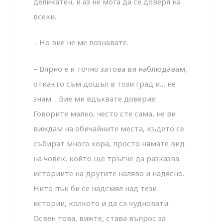
деликатен, и аз не мога да се доверя на
всеки.
– Но вие не ме познавате.
– Вярно е и точно затова ви наблюдавам,
откакто съм дошъл в този град и… не
знам… Вие ми вдъхвате доверие.
Говорите малко, често сте сама, не ви
виждам на обичайните места, където се
събират много хора, просто нямате вид
на човек, който ще тръгне да разказва
историите на другите наляво и надясно.
Нито пък би се надсмял над тези
истории, колкото и да са чудновати.
Освен това, вижте, става въпрос за