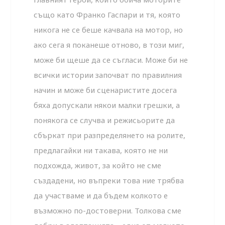
също като Франко Гаспари и тя, която
никога не се беше качвала на мотор, но
ако сега я поканеше отново, в този миг,
може би щеше да се съгласи. Може би не
всички истории започват по правилния
начин и може би сценаристите досега
бяха допускали някои малки грешки, а
понякога се случва и режисьорите да
сбъркат при разпределянето на ролите,
предлагайки ни такава, която не ни
подхожда, живот, за който не сме
създадени, но въпреки това ние трябва
да участваме и да бъдем колкото е
възможно по-достоверни. Толкова сме