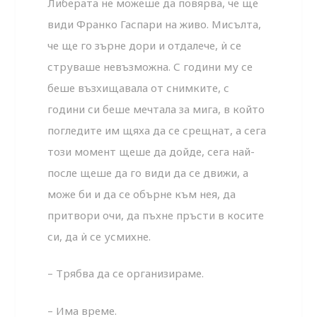
Либерата не можеше да повярва, че ще
види Франко Гаспари на живо. Мисълта,
че ще го зърне дори и отдалече, ѝ се
струваше невъзможна. С години му се
беше възхищавала от снимките, с
години си беше мечтала за мига, в който
погледите им щяха да се срещнат, а сега
този момент щеше да дойде, сега най-
после щеше да го види да се движи, а
може би и да се обърне към нея, да
притвори очи, да пъхне пръсти в косите
си, да ѝ се усмихне.
– Трябва да се организираме.
– Има време.