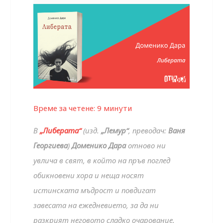
Време за четене:
9
минути
В
„Либерата“
(изд.
„Лемур“
, преводач:
Ваня
Георгиева
)
Доменико Дара
отново ни
увлича в свят, в който на пръв поглед
обикновени хора и неща носят
истинската мъдрост и повдигат
завесата на ежедневието, за да ни
разкрият неговото сладко очарование.