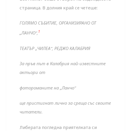
страница. В долния край се четеше:
ГОЛЯМО СЪБИТИЕ, ОРГАНИЗИРАНО ОТ
1
„ЛАНЧО“,
ТЕАТЪР „ЧИЛЕА“, РЕДЖО КАЛАБРИЯ
За пръв път в Калабрия най-известните
актьори от
фотороманите на „Ланчо“
ще пристигнат лично за среща със своите
читатели.
Либерата погледна приятелката си