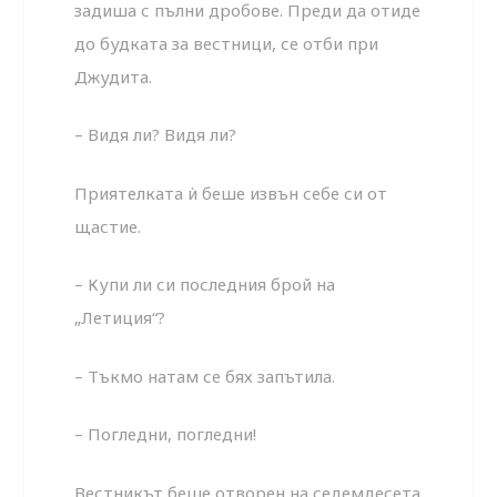
задиша с пълни дробове. Преди да отиде
до будката за вестници, се отби при
Джудита.
– Видя ли? Видя ли?
Приятелката ѝ беше извън себе си от
щастие.
– Купи ли си последния брой на
„Летиция“?
– Тъкмо натам се бях запътила.
– Погледни, погледни!
Вестникът беше отворен на седемдесета