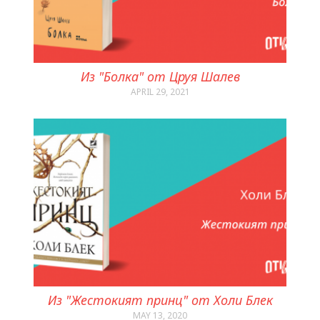
Из "Болка" от Цруя Шалев
APRIL 29, 2021
Из "Жестокият принц" от Холи Блек
MAY 13, 2020