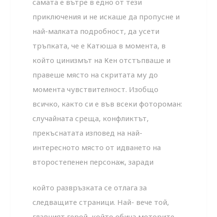
самата е вътре в едно от тези
приключения и не искаше да пропусне и
най-малката подробност, да усети
тръпката, че е Катюша в момента, в
който цинизмът на Кен отстъпваше и
правеше място на скритата му до
момента чувствителност. Изобщо
всичко, както си е във всеки фотороман:
случайната среща, конфликтът,
прекъснатата изповед на най-
интересното място от идването на
второстепенен персонаж, заради
който развръзката се отлага за
следващите страници. Най- вече той,
главният герой, който обича моторите