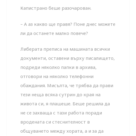
Капистрано беше разочарован.
– А аз какво ще правя? Поне днес можете
ли да останете малко повече?
Либерата преписа на машината всички
документи, оставени върху писалището,
подреди няколко папки в архива,
отговори на няколко телефонни
обаждания. Мисълта, че трябва да прави
тези неща всяка сутрин до края на
живота си, я плашеше. Беше решила да
не се захваща с тази работа поради
вродената си стеснителност в
общуването между хората, а и за да