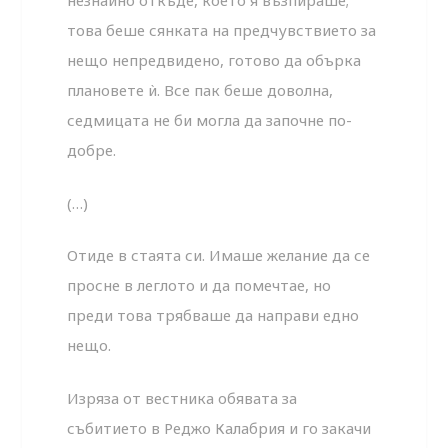
незнайно откъде, което я възпираше;
това беше сянката на предчувствието за
нещо непредвидено, готово да обърка
плановете ѝ. Все пак беше доволна,
седмицата не би могла да започне по-
добре.
(…)
Отиде в стаята си. Имаше желание да се
просне в леглото и да помечтае, но
преди това трябваше да направи едно
нещо.
Изряза от вестника обявата за
събитието в Реджо Калабрия и го закачи