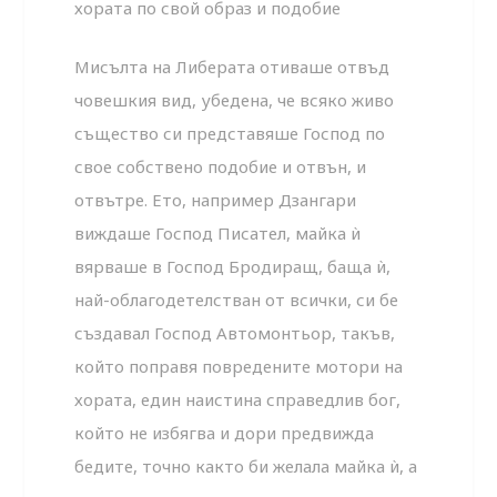
хората по свой образ и подобие
Мисълта на Либерата отиваше отвъд
човешкия вид, убедена, че всяко живо
същество си представяше Господ по
свое собствено подобие и отвън, и
отвътре. Ето, например Дзангари
виждаше Господ Писател, майка ѝ
вярваше в Господ Бродиращ, баща ѝ,
най-облагодетелстван от всички, си бе
създавал Господ Автомонтьор, такъв,
който поправя повредените мотори на
хората, един наистина справедлив бог,
който не избягва и дори предвижда
бедите, точно както би желала майка ѝ, а