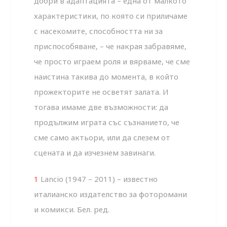
добри в адаптацията – една от малкото
характеристики, по която си приличаме
с насекомите, способността ни за
приспособяване, – че накрая забравяме,
че просто играем роля и вярваме, че сме
наистина такива до момента, в който
прожекторите не осветят залата. И
тогава имаме две възможности: да
продължим играта със съзнанието, че
сме само актьори, или да слезем от
сцената и да изчезнем завинаги.
1
Lancio (1947 – 2011) – известно
италианско издателство за фоторомани
и комикси. Бел. ред.