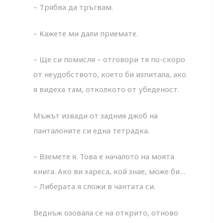
– Трябва да тръгвам.
– Кажете ми дали приемате.
– Ще си помисля – отговори тя по-скоро
от неудобството, което би изпитала, ако
я видеха там, отколкото от убеденост.
Мъжът извади от задния джоб на
панталоните си една тетрадка.
– Вземете я. Това е началото на моята
книга. Ако ви хареса, кой знае, може би…
– Либерата я сложи в чантата си.
Веднъж озовала се на открито, отново