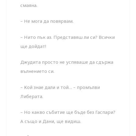
смаяна.
– Не мога да повярвам.
– Нито пък аз. Представяш ли си? Всички
ще дойдат!
Джудита просто не успяваше да сдържа
вълнението си.
– Кой знае дали и той… – промълви
Либерата.
– Но какво събитие ще бъде без Гаспари?
А също и Дани, ще видиш.