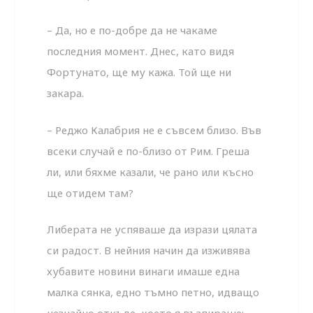
– Да, но е по-добре да не чакаме
последния момент. Днес, като видя
Фортунато, ще му кажа. Той ще ни
закара.
– Реджо Калабрия не е съвсем близо. Във
всеки случай е по-близо от Рим. Греша
ли, или бяхме казали, че рано или късно
ще отидем там?
Либерата не успяваше да изрази цялата
си радост. В нейния начин да изживява
хубавите новини винаги имаше една
малка сянка, едно тъмно петно, идващо