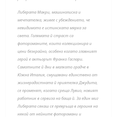
Либерата Макри, машинописка и
мечтателка, живее с убеждението, че
невидимото е истинската мярка за
света. Голямата й страст са
фотороманите, които колекционира и
цени безкрайно, особено когато главният
герой е актьорът Франко Гаспари.
Самотните й дни в малкото градче в
Южна Италия, смущавани единствено от
жизнерадостната й приятелка Джудита,
се променят, когато среща Лувио, новият
работник в сервиза на баща й. За един миг
Либерата сякаш се превръща в героиня на
някой от нейните фоторомани и