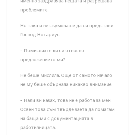
именно заздравява нещата и разрешава
проблемите.
Но така и не съумяваше да си представи
Господ Нотариус.
– Помислихте ли си относно
предложението ми?
Не беше мислила. Още от самото начало
не му беше обърнала никакво внимание.
– Нали ви казах, това не е работа за мен.
Освен това съм твърде заета да помагам
на баща ми с документацията в
работилницата.