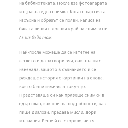
на библиотеката. После взе фотоапарата
и щракна една снимка. Когато хартията
изсъхна и образът се появи, написа на
бялата линия в долния край на снимката:
Аз ще бъда там
.
Най-после можеше да се изтегне на
леглото и да затвори очи, очи, пълни с
изненада, защото в съзнанието ѝ се
раждаше история с картинки на онова,
което беше изживяла току-що.
Представяше си как правеше снимки в
едър план, как описва подробности, как
пише диалози, предава мисли, дори
мълчания. Беше ѝ се сторило, че тя