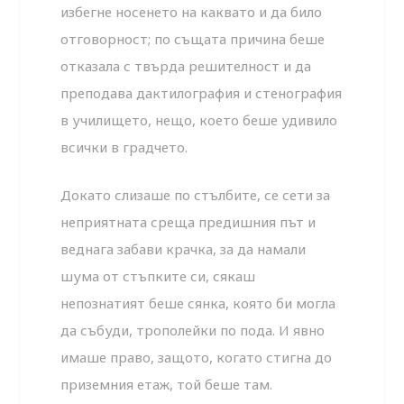
избегне носенето на каквато и да било
отговорност; по същата причина беше
отказала с твърда решителност и да
преподава дактилография и стенография
в училището, нещо, което беше удивило
всички в градчето.
Докато слизаше по стълбите, се сети за
неприятната среща предишния път и
веднага забави крачка, за да намали
шума от стъпките си, сякаш
непознатият беше сянка, която би могла
да събуди, трополейки по пода. И явно
имаше право, защото, когато стигна до
приземния етаж, той беше там.