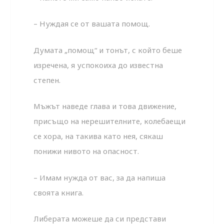
– Нуждая се от вашата помощ.
Думата „помощ“ и тонът, с който беше
изречена, я успокоиха до известна
степен.
Мъжът наведе глава и това движение,
присъщо на нерешителните, колебаещи
се хора, на такива като нея, сякаш
понижи нивото на опасност.
– Имам нужда от вас, за да напиша
своята книга.
Либерата можеше да си представи