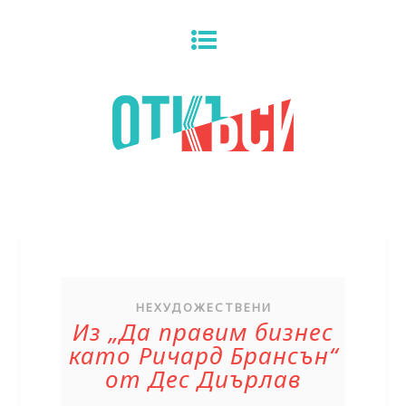
НЕХУДОЖЕСТВЕНИ
Из „Да правим бизнес
като Ричард Брансън“
от Дес Диърлав