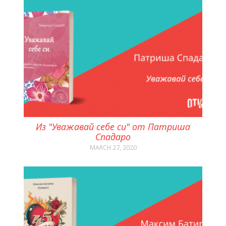
Из "Уважавай себе си" от Патриша
Спадаро
MARCH 27, 2020