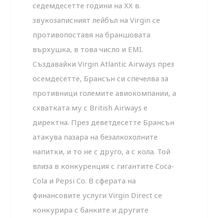
седемдесетте години на XX в.
звукозаписният лейбъл на Virgin се
противопоставя на браншовата
върхушка, в това число и EMI.
Създавайки Virgin Atlantic Airways през
осемдесетте, Брансън си спечелва за
противници големите авиокомпании, а
схватката му с British Airways е
директна. През деветдесетте Брансън
атакува пазара на безалкохолните
напитки, и то не с друго, а с кола. Той
влиза в конкуренция с гигантите Coca-
Cola и Pepsi Co. В сферата на
финансовите услуги Virgin Direct се
конкурира с банките и другите