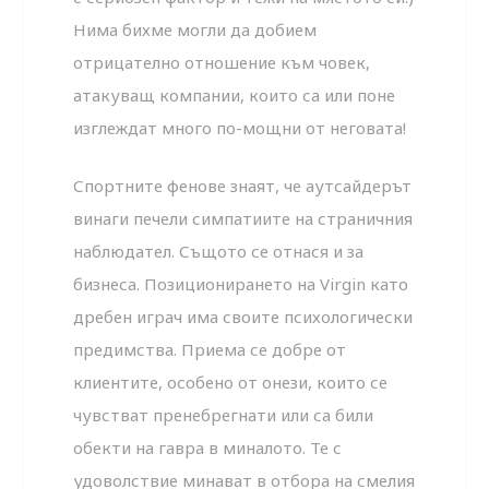
Нима бихме могли да добием
отрицателно отношение към човек,
атакуващ компании, които са или поне
изглеждат много по-мощни от неговата!
Спортните фенове знаят, че аутсайдерът
винаги печели симпатиите на страничния
наблюдател. Същото се отнася и за
бизнеса. Позиционирането на Virgin като
дребен играч има своите психологически
предимства. Приема се добре от
клиентите, особено от онези, които се
чувстват пренебрегнати или са били
обекти на гавра в миналото. Те с
удоволствие минават в отбора на смелия