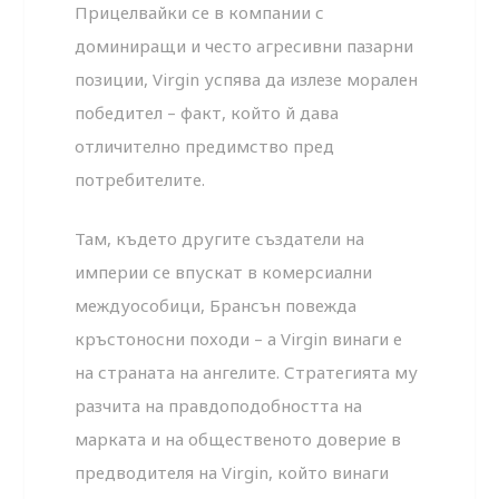
Прицелвайки се в компании с
доминиращи и често агресивни пазарни
позиции, Virgin успява да излезе морален
победител – факт, който й дава
отличително предимство пред
потребителите.
Там, където другите създатели на
империи се впускат в комерсиални
междуособици, Брансън повежда
кръстоносни походи – а Virgin винаги е
на страната на ангелите. Стратегията му
разчита на правдоподобността на
марката и на общественото доверие в
предводителя на Virgin, който винаги