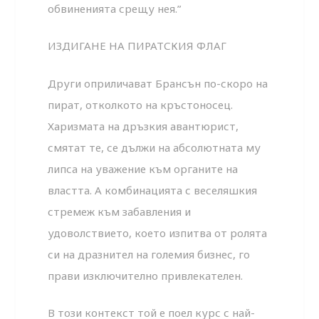
обвиненията срещу нея.”
ИЗДИГАНЕ НА ПИРАТСКИЯ ФЛАГ
Други оприличават Брансън по-скоро на
пират, отколкото на кръстоносец.
Харизмата на дръзкия авантюрист,
смятат те, се дължи на абсолютната му
липса на уважение към органите на
властта. А комбинацията с веселяшкия
стремеж към забавления и
удоволствието, което изпитва от ролята
си на дразнител на големия бизнес, го
прави изключително привлекателен.
В този контекст той е поел курс с най-