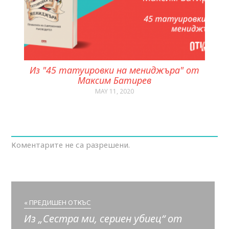
Из "45 татуировки на мениджъра" от
Максим Батирев
MAY 11, 2020
Коментарите не са разрешени.
« ПРЕДИШЕН ОТКЪС
Из „Сестра ми, сериен убиец“ от