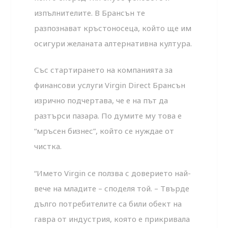
изпълнителите. В Брансън те
разпознават кръстоносеца, който ще им
осигури желаната алтернативна култура.
Със стартирането на компанията за
финансови услуги Virgin Direct Брансън
изрично подчертава, че е на път да
разтърси пазара. По думите му това е
“мръсен бизнес”, който се нуждае от
чистка.
“Името Virgin се ползва с доверието най-
вече на младите – споделя той. – Твърде
дълго потребителите са били обект на
гавра от индустрия, която е прикривала