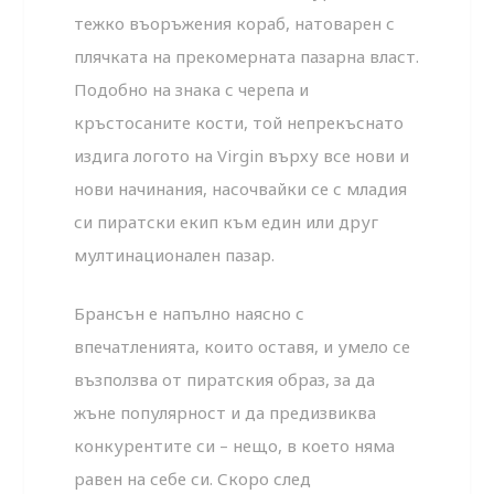
тежко въоръжения кораб, натоварен с
плячката на прекомерната пазарна власт.
Подобно на знака с черепа и
кръстосаните кости, той непрекъснато
издига логото на Virgin върху все нови и
нови начинания, насочвайки се с младия
си пиратски екип към един или друг
мултинационален пазар.
Брансън е напълно наясно с
впечатленията, които оставя, и умело се
възползва от пиратския образ, за да
жъне популярност и да предизвиква
конкурентите си – нещо, в което няма
равен на себе си. Скоро след