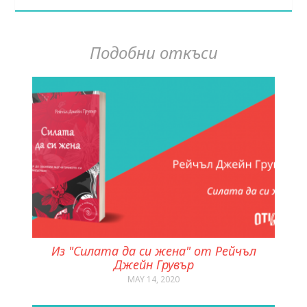
Подобни откъси
Из "Силата да си жена" от Рейчъл
Джейн Грувър
MAY 14, 2020