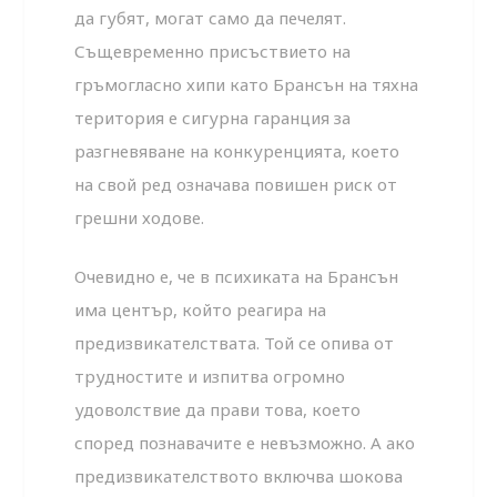
да губят, могат само да печелят.
Същевременно присъствието на
гръмогласно хипи като Брансън на тяхна
територия е сигурна гаранция за
разгневяване на конкуренцията, което
на свой ред означава повишен риск от
грешни ходове.
Очевидно е, че в психиката на Брансън
има център, който реагира на
предизвикателствата. Той се опива от
трудностите и изпитва огромно
удоволствие да прави това, което
според познавачите е невъзможно. А ако
предизвикателството включва шокова