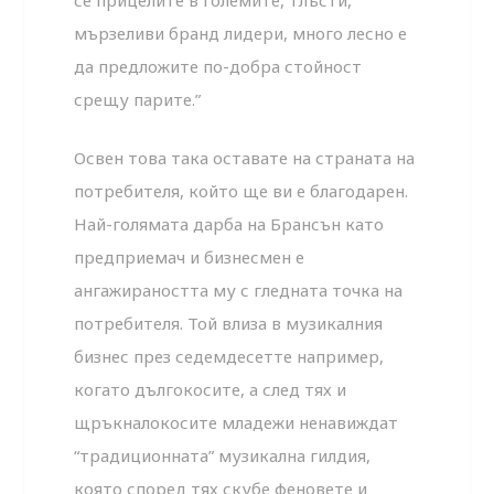
се прицелите в големите, тлъсти,
мързеливи бранд лидери, много лесно е
да предложите по-добра стойност
срещу парите.”
Освен това така оставате на страната на
потребителя, който ще ви е благодарен.
Най-голямата дарба на Брансън като
предприемач и бизнесмен е
ангажираността му с гледната точка на
потребителя. Той влиза в музикалния
бизнес през седемдесетте например,
когато дългокосите, а след тях и
щръкналокосите младежи ненавиждат
“традиционната” музикална гилдия,
която според тях скубе феновете и