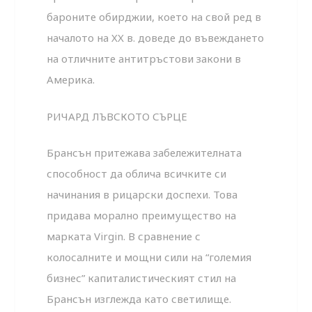
бароните обирджии, което на свой ред в
началото на XX в. доведе до въвеждането
на отличните антитръстови закони в
Америка.
РИЧАРД ЛЪВСКОТО СЪРЦЕ
Брансън притежава забележителната
способност да облича всичките си
начинания в рицарски доспехи. Това
придава морално преимущество на
марката Virgin. В сравнение с
колосалните и мощни сили на “големия
бизнес” капиталистическият стил на
Брансън изглежда като светилище.