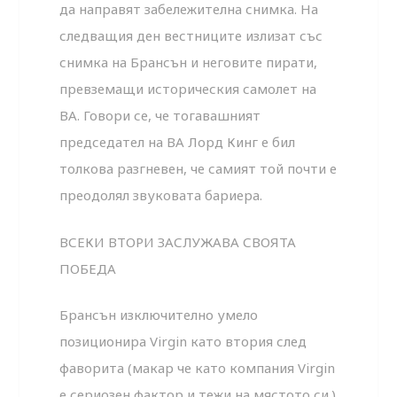
да направят забележителна снимка. На
следващия ден вестниците излизат със
снимка на Брансън и неговите пирати,
превземащи историческия самолет на
ВА. Говори се, че тогавашният
председател на ВА Лорд Кинг е бил
толкова разгневен, че самият той почти е
преодолял звуковата бариера.
ВСЕКИ ВТОРИ ЗАСЛУЖАВА СВОЯТА
ПОБЕДА
Брансън изключително умело
позиционира Virgin като втория след
фаворита (макар че като компания Virgin
е сериозен фактор и тежи на мястото си.)