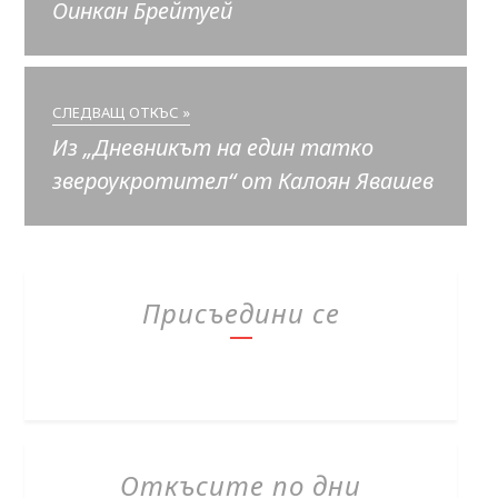
Оинкан Брейтуей
СЛЕДВАЩ ОТКЪС »
Из „Дневникът на един татко
звероукротител“ от Калоян Явашев
Присъедини се
Откъсите по дни