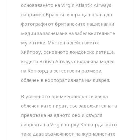
основаването на Virgin Atlantic Airways
например Брансън изпраща покана до
фотографи от британските национални
медии за заснемане на забележителните
му антики. Място на действието:
Хийтроу, основното лондонско летище,
където British Airways съхранява модел
на Конкорд в естествени размери,
облечен в корпоративната им ливрея.
В уреченото време Брансън се явява
облечен като пират, със задължителната
превръзка на едното око и хвърля
ливреята на Virgin върху Конкорда, като
така дава възможност на журналистите