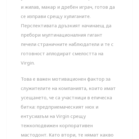
и жилав, макар и дребен играч, готов да
се изправи срещу хулиганите.
Перспективата дръзкият начинаещ да
пребори мултинационалния гигант
печели страничните наблюдатели и те с
готовност аплодират смелостта на
Virgin.
Това е важен мотивационен фактор за
служителите на компанията, които имат
усещането, че са участници в епическа
битка: предприемаческият нюх и
ентусиазъм на Virgin срещу
тежкоподвижен корпоративен
мастодонт. Като втори, те нямат какво