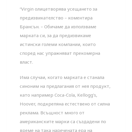
“Virgin олицетворява усещането за
предизвикателство – коментира
Брансън. – Обичаме да използваме
марката си, за да предизвикаме
истински големи компании, които
според нас упражняват прекомерна
власт.
Има случаи, когато марката е станала
синоним на предлагания от нея продукт,
като например Coca-Cola, Kellogg’s,
Hoover, подкрепяна естествено от силна
реклама. Всъщност много от
американските марки са създадени по
време на така наречената ера на