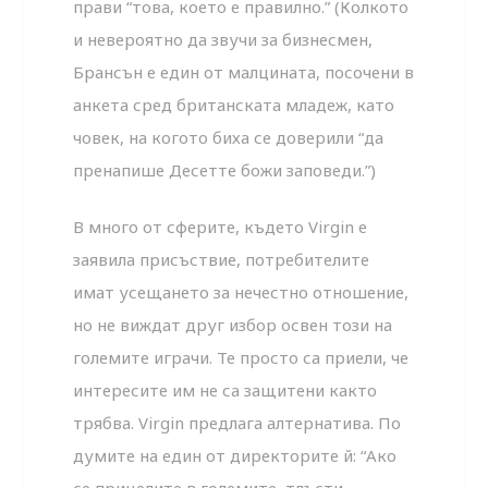
прави “това, което е правилно.” (Колкото
и невероятно да звучи за бизнесмен,
Брансън е един от малцината, посочени в
анкета сред британската младеж, като
човек, на когото биха се доверили “да
пренапише Десетте божи заповеди.”)
В много от сферите, където Virgin е
заявила присъствие, потребителите
имат усещането за нечестно отношение,
но не виждат друг избор освен този на
големите играчи. Те просто са приели, че
интересите им не са защитени както
трябва. Virgin предлага алтернатива. По
думите на един от директорите й: “Ако