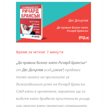
Време за четене:
7
минути
„Да правим бизнес като Ричард Брансън“
от
Дес Диърлав
(изд.
„Locus“
) предлага
точен анализ на причините за
дългогодишния успех на Ричард Брансън.
След като я прочетете, вероятно ще го
видите като брадясал кръстоносен рицар
или просто като пропуснал сутрешното