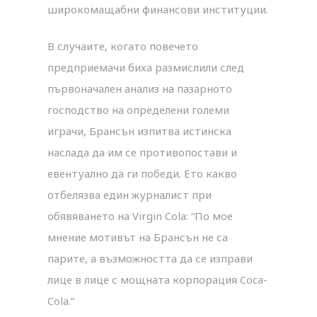
широкомащабни финансови институции.
В случаите, когато повечето
предприемачи биха размислили след
първоначален анализ на пазарното
господство на определени големи
играчи, Брансън изпитва истинска
наслада да им се противопостави и
евентуално да ги победи. Ето какво
отбелязва един журналист при
обявяването на Virgin Cola: “По мое
мнение мотивът на Брансън не са
парите, а възможността да се изправи
лице в лице с мощната корпорация Coca-
Cola.”