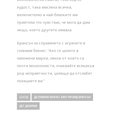
лудост, така мислеха всички,
включително и най-близките ми
приятели. Но чувствах, че мога да дам
нещо, което другите нямаха.
Брансън за справянето с играчите в
големия бизнес: “Ако се целите в
наложени марки, някои от които са
почти монополисти, очаквайте всякакъв
род неприятности, целящи да отслабят
позициите ви.”
LOCUS
ДА ПРАВИМ БИЗНЕС КАТО РИЧАРД БРАНСЪН
ДЕС ДИЪРЛАВ