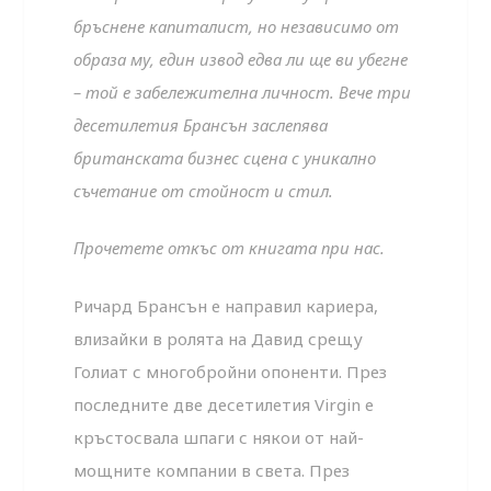
бръснене капиталист, но независимо от
образа му, един извод едва ли ще ви убегне
– той е забележителна личност. Вече три
десетилетия Брансън заслепява
британската бизнес сцена с уникално
съчетание от стойност и стил.
Прочетете откъс от книгата при нас.
Ричард Брансън е направил кариера,
влизайки в ролята на Давид срещу
Голиат с многобройни опоненти. През
последните две десетилетия Virgin е
кръстосвала шпаги с някои от най-
мощните компании в света. През