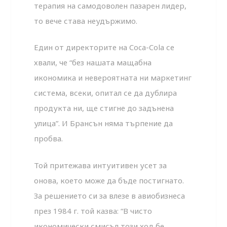
терапия на самодоволен пазарен лидер,
то вече става неудържимо.
Един от директорите на Coca-Cola се
хвали, че “без нашата мащабна
икономика и невероятната ни маркетинг
система, всеки, опитал се да дублира
продукта ни, ще стигне до задънена
улица”. И Брансън няма търпение да
пробва.
Той притежава интуитивен усет за
онова, което може да бъде постигнато.
За решението си за влезе в авиобизнеса
през 1984 г. той казва: “В чисто
икономически смисъл този ход бе