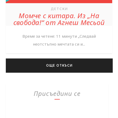
ДЕТСКИ
Момче с китара. Из „На
свобода!“ от Агнеш Месьой
Време за четене: 11 минути „Следвай
неотстъпно мечтата си и...
ОЩЕ ОТКЪСИ
Присъедини се