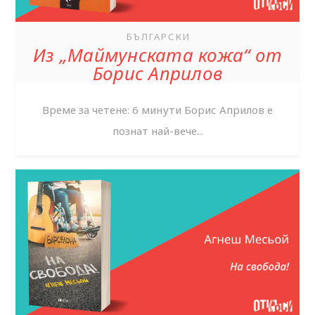
БЪЛГАРСКИ
Из „Маймунската кожа“ от
Борис Априлов
Време за четене: 6 минути Борис Априлов е
познат най-вече...