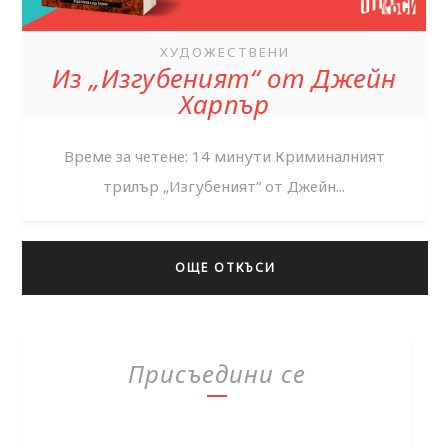
ХУДОЖЕСТВЕНИ
Из „Изгубеният“ от Джейн
Харпър
Време за четене: 14 минути Криминалният
трилър „Изгубеният“ от Джейн...
ОЩЕ ОТКЪСИ
Присъедини се