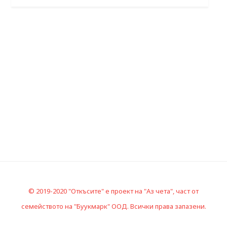
© 2019-2020 "Откъсите" е проект на "Аз чета", част от
семейството на "Буукмарк" ООД. Всички права запазени.