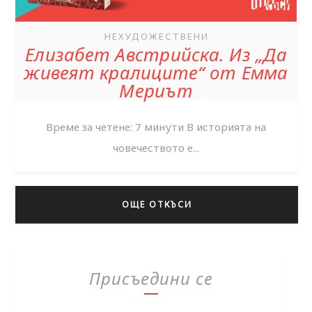
НЕХУДОЖЕСТВЕНИ
Елизабет Австрийска. Из „Да
живеят кралиците“ от Емма
Мериът
Време за четене: 7 минути В историята на
човечеството е...
ОЩЕ ОТКЪСИ
Присъедини се