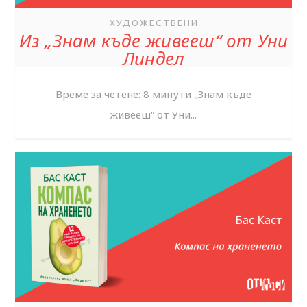
ХУДОЖЕСТВЕНИ
Из „Знам къде живееш“ от Уни
Линдел
Време за четене: 8 минути „Знам къде
живееш“ от Уни...