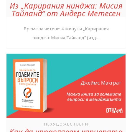
Из „Карирания нинджа: Мисия
Тайланд“ от Андерс Метесен
Време за четене: 4 минути „Карирания
нинджа: Мисия Тайланд“ (изд....
НЕХУДОЖЕСТВЕНИ
Как да управлявам кариерата