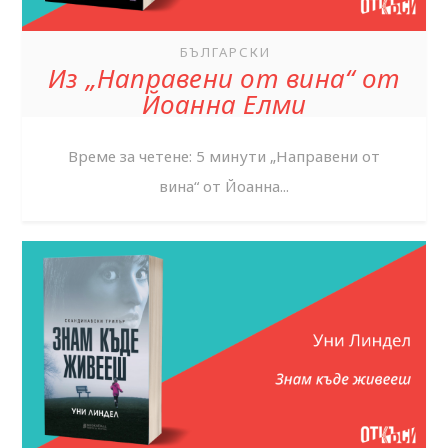
БЪЛГАРСКИ
Из „Направени от вина“ от
Йоанна Елми
Време за четене: 5 минути „Направени от
вина“ от Йоанна...