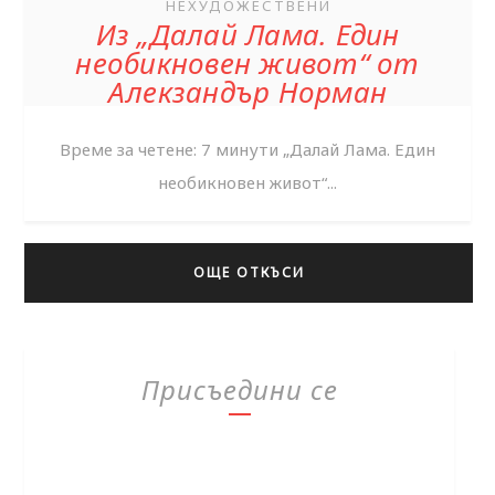
НЕХУДОЖЕСТВЕНИ
Из „Далай Лама. Един
необикновен живот“ от
Алекзандър Норман
Време за четене: 7 минути „Далай Лама. Един
необикновен живот“...
ОЩЕ ОТКЪСИ
Присъедини се