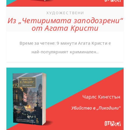
ХУДОЖЕСТВЕНИ
Из „Четиримата заподозрени“
от Агата Кристи
Време за четене: 9 минути Агата Кристи е
най-популярният криминален...