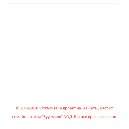
© 2019-2020 "Откъсите" е проект на "Аз чета", част от
семейството на "Буукмарк" ООД. Всички права запазени.