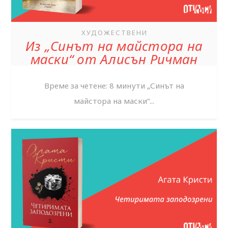
ХУДОЖЕСТВЕНИ
Из „Синът на майстора на
маски“ от Алисън Ричман
Време за четене: 8 минути „Синът на
майстора на маски“...