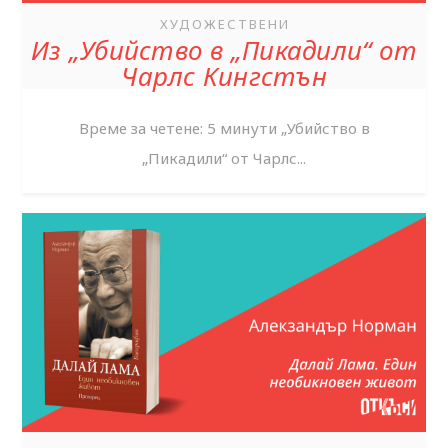
ХУДОЖЕСТВЕНИ
Из „Убийство в „Пикадили“ от
Чарлс Кингстън
Време за четене: 5 минути „Убийство в
„Пикадили“ от Чарлс...