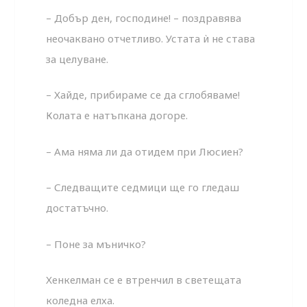
– Добър ден, господине! – поздравява
неочаквано отчетливо. Устата ѝ не става
за целуване.
– Хайде, прибираме се да сглобяваме!
Колата е натъпкана догоре.
– Ама няма ли да отидем при Люсиен?
– Следващите седмици ще го гледаш
достатъчно.
– Поне за мъничко?
Хенкелман се е втренчил в светещата
коледна елха.