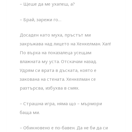
– Щеше да ме ухапеш, а?
– Брай, зарежи го…
Досаден като муха, пръстът ми
закръжава над лицето на Хенкелман. Хап!
По върха на показалеца усещам
влажната му уста. Отскачам назад.
Удрям си врата в дъската, която е
закована на стената. Хенкелман се
разтърсва, избухва в смях.
– Страшна игра, няма що – мърмори
баща ми.
– Обикновено е по-бавен. Да не би да си