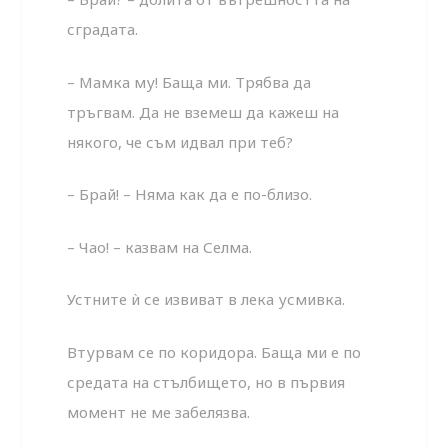
сградата.
– Мамка му! Баща ми. Трябва да
тръгвам. Да не вземеш да кажеш на
някого, че съм идвал при теб?
– Брай! – Няма как да е по-близо.
– Чао! – казвам на Селма.
Устните ѝ се извиват в лека усмивка.
Втурвам се по коридора. Баща ми е по
средата на стълбището, но в първия
момент не ме забелязва.