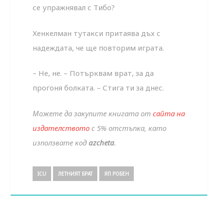
се упражнявал с Тибо?
Хенкелман тутакси притаява дъх с
надеждата, че ще повторим играта.
– Не, не. – Потърквам врат, за да
прогоня болката. – Стига ти за днес.
Можете да закупите книгата от
сайта на
издателството
с 5% отстъпка, като
използвате код
azcheta
.
ICU
ЛЕТНИЯТ БРАТ
ЯП РОБЕН