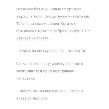
Останала без дъх, Селма се тръшва
върху леглото, без да пуска китката ми.
Така че аз сядам до нея. Когато я
сръчквам с пръст в ребрата, смехът ѝ се
разнася из стаята.
– Мразя да ме гъделичкат – пъшка тя.
Селма взима в скута си кукла, която
захвърля след едно недодялано
погалване.
– Наистина си много висок – казва и
става от леглото.