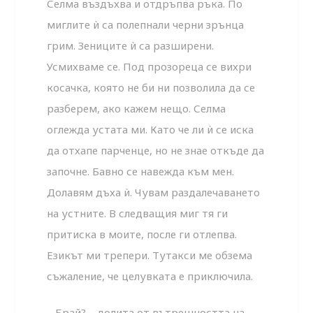
Селма въздъхва и отдръпва ръка. По
миглите ѝ са полепнали черни зрънца
грим. Зениците ѝ са разширени.
Усмихваме се. Под прозореца се вихри
косачка, която не би ни позволила да се
разберем, ако кажем нещо. Селма
оглежда устата ми. Като че ли ѝ се иска
да отхапе парченце, но не знае откъде да
започне. Бавно се навежда към мен.
Долавям дъха ѝ. Чувам раздалечаването
на устните. В следващия миг тя ги
притиска в моите, после ги отлепва.
Езикът ми трепери. Тутакси ме обзема
съжаление, че целувката е приключила.
– Брай? – долита от вътрешността на