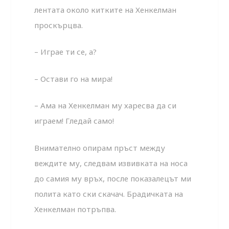
лентата около китките на Хенкелман
проскърцва.
– Играе ти се, а?
– Остави го на мира!
– Ама на Хенкелман му харесва да си
играем! Гледай само!
Внимателно опирам пръст между
веждите му, следвам извивката на носа
до самия му връх, после показалецът ми
полита като ски скачач. Брадичката на
Хенкелман потръпва.