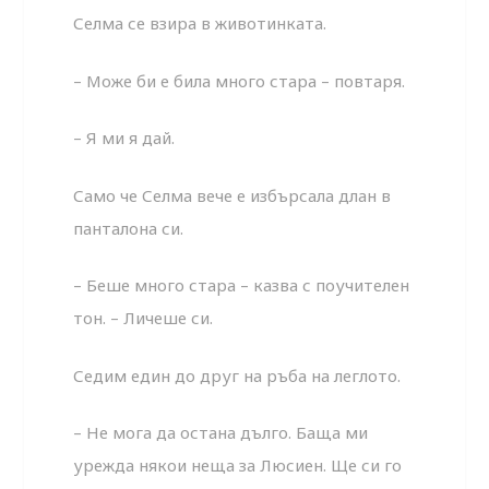
Селма се взира в животинката.
– Може би е била много стара – повтаря.
– Я ми я дай.
Само че Селма вече е избърсала длан в
панталона си.
– Беше много стара – казва с поучителен
тон. – Личеше си.
Седим един до друг на ръба на леглото.
– Не мога да остана дълго. Баща ми
урежда някои неща за Люсиен. Ще си го