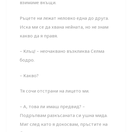
взимаме вкъщи.
Ръцете ни лежат неловко една до друга.
Иска ми се да хвана нейната, но не знам
какво да я правя.
– Клъц! – неочаквано възкликва Селма
бодро.
– Какво?
Тя сочи отстрани на лицето ми.
– А, това ли имаш предвид? –
Подръпвам разкъсаната си ушна мида.
Миг след като я докосвам, пръстите на