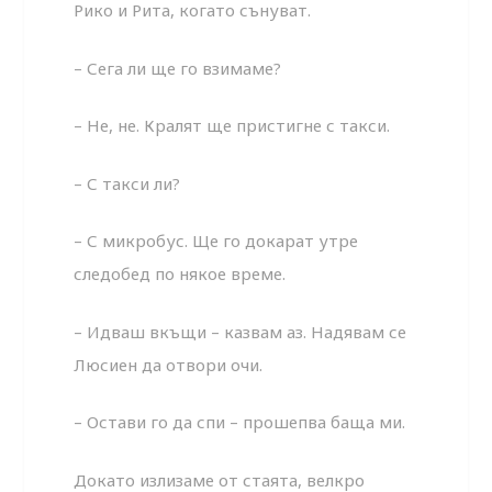
Рико и Рита, когато сънуват.
– Сега ли ще го взимаме?
– Не, не. Кралят ще пристигне с такси.
– С такси ли?
– С микробус. Ще го докарат утре
следобед по някое време.
– Идваш вкъщи – казвам аз. Надявам се
Люсиен да отвори очи.
– Остави го да спи – прошепва баща ми.
Докато излизаме от стаята, велкро