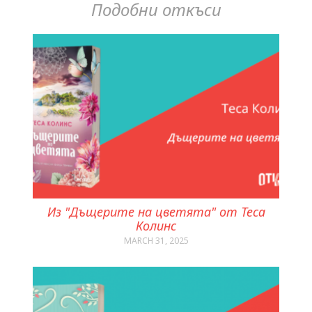
Подобни откъси
Из "Дъщерите на цветята" от Теса
Колинс
MARCH 31, 2025