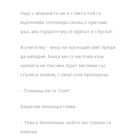
Още с влизането ни в стаята той се
вцепенява. Изглежда сякаш е притаил
дъх, ала гърдите му се вдигат и спускат.
В очите му – взор на крокодил миг преди
да нападне. Баща ми се насочва към
кревата на Люсиен. Брат ми лежи със
сгънати колене, с лице към прозореца.
– Помниш ли го този?
Баща ми поклаща глава.
– Това е Хенкелман, който постоянно се
хапеше.