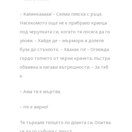
– Калинкааааа! – Селма пляска с ръце.
Насекомото още не е прибрало крилца
под черупката си, когато тя посяга да го
улови. – Хайде де – мърмори и долепя
буза до стъклото. – Хванах го! – Оглежда
гордо топчето от черни крачета, пъстра
обвивка и лигави вътрешности. – За теб
е.
– Ама тя е мъртва.
– Не е вярно!
Тя търкаля телцето по дланта си. Опитва
се да го събуди с пръст.