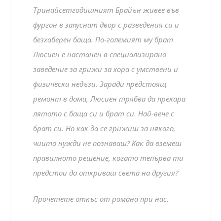
Тринайсетгодишният Брайън живее във
фургон в запуснат двор с разведения си и
безхаберен баща. По-големият му брат
Люсиен е настанен в специализирано
заведение за грижи за хора с умствени и
физически недъзи. Заради предстоящ
ремонт в дома, Люсиен трябва да прекара
лятото с баща си и брат си. Най-вече с
брат си. Но как да се грижиш за някого,
чиито нужди не познаваш? Как да вземеш
правилното решение, когато тепърва ти
предстои да откриваш света на другия?
Прочетете откъс от романа при нас.