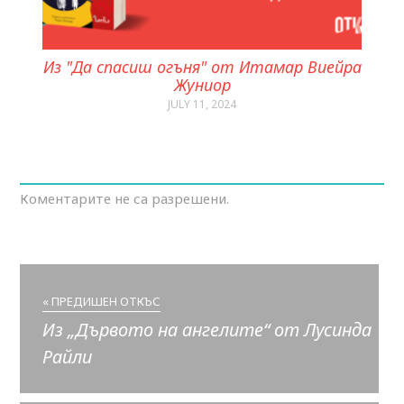
Из "Да спасиш огъня" от Итамар Виейра
Жуниор
JULY 11, 2024
Коментарите не са разрешени.
« ПРЕДИШЕН ОТКЪС
Из „Дървото на ангелите“ от Лусинда
Райли