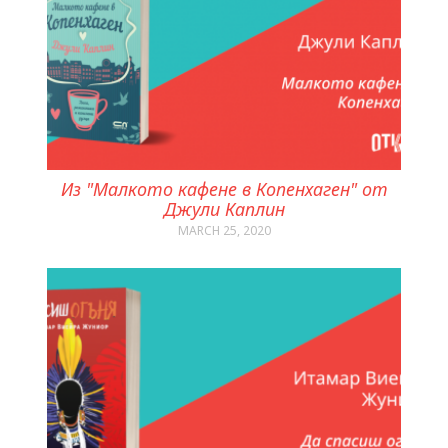
Из "Малкото кафене в Копенхаген" от
Джули Каплин
MARCH 25, 2020