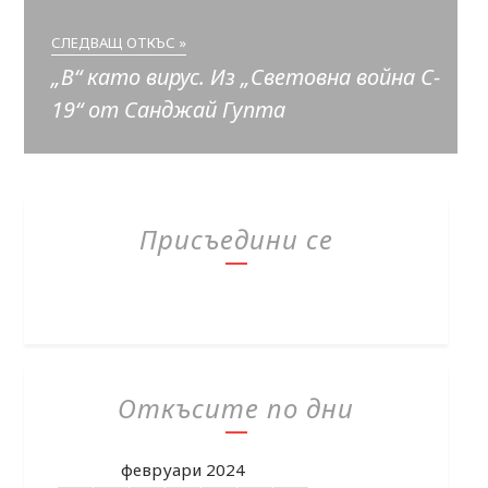
СЛЕДВАЩ ОТКЪС »
„В“ като вирус. Из „Световна война C-
19“ от Санджай Гупта
Присъедини се
Откъсите по дни
февруари 2024