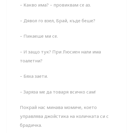
– Какво има? – провиквам се аз.
– Дявол го взел, Брай, къде беше?
– Пикаеше ми се.
– И защо тук? При Люсиен нали има
тоалетни?
– Бяха заети.
– Заряза ме да товаря всичко сам!
Покрай нас минава момиче, което
управлява джойстика на количката си с
брадичка.