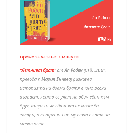
Време за четене:
7
минути
“Летният брат”
от
Яп Робен
(изд.
„ICU“
,
преводач:
Мария Енчева
) разказва
историята на двама братя в юношеска
възраст, които се учат на обич един към
друг, въпреки че единият не може да
говори, а вътрешният му свят е като на
малко дете.