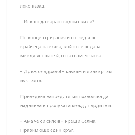
леко назад.
– Искаш да караш водни ски ли?
По концентрирания ѝ поглед и по
крайчеца на езика, който се подава
между устните ѝ, отгатвам, че иска.
– Дръж се здраво! – казвам и я завъртам
из стаята.
Приведена напред, тя ми позволява да
надникна в пролуката между гърдите ѝ.
– Ама че си силен! – крещи Селма.
Правим още един кръг.