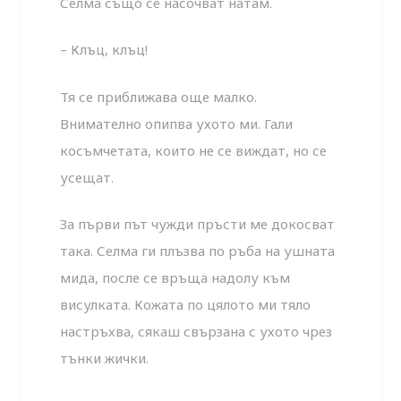
Селма също се насочват натам.
– Клъц, клъц!
Тя се приближава още малко.
Внимателно опипва ухото ми. Гали
косъмчетата, които не се виждат, но се
усещат.
За първи път чужди пръсти ме докосват
така. Селма ги плъзва по ръба на ушната
мида, после се връща надолу към
висулката. Кожата по цялото ми тяло
настръхва, сякаш свързана с ухото чрез
тънки жички.