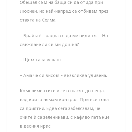
Обещал съм на баща си да отида при
Люсиен, но най-напред се отбивам през
стаята на Селма.
– Брайън! – радва се да ме види тя. – На
свиждане ли си ми дошъл?
– Щом така искаш…
– Ама че си висок! – възкликва удивена.
Комплиментите ѝ се отнасят до неща,
над които нямам контрол. При все това
са приятни. Едва сега забелязвам, че
очите ѝ са зеленикави, с кафяво петънце
в десния ирис.