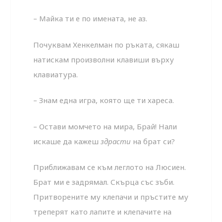
– Майка ти е по имената, не аз.
Почуквам Хенкелман по ръката, сякаш
натискам произволни клавиши върху
клавиатура.
– Знам една игра, която ще ти хареса.
– Остави момчето на мира, Брай! Нали
искаше да кажеш
здрасти
на брат си?
Приближавам се към леглото на Люсиен.
Брат ми е задрямал. Скърца със зъби.
Притворените му клепачи и пръстите му
треперят като лапите и клепачите на