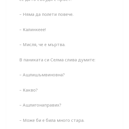
– Няма да полети повече.
– Калинкеее!
– Мисля, че е мъртва.
В паниката си Селма слива думите:
– Ашлишъмвиновна?
– Какво?
– Ашлигонаправих?
– Може би е била много стара.