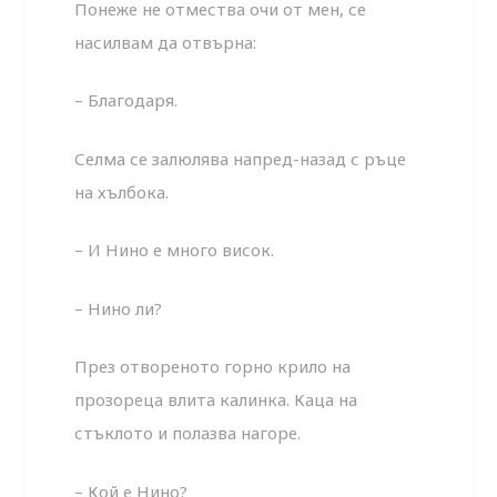
Понеже не отмества очи от мен, се
насилвам да отвърна:
– Благодаря.
Селма се залюлява напред-назад с ръце
на хълбока.
– И Нино е много висок.
– Нино ли?
През отвореното горно крило на
прозореца влита калинка. Каца на
стъклото и полазва нагоре.
– Кой е Нино?