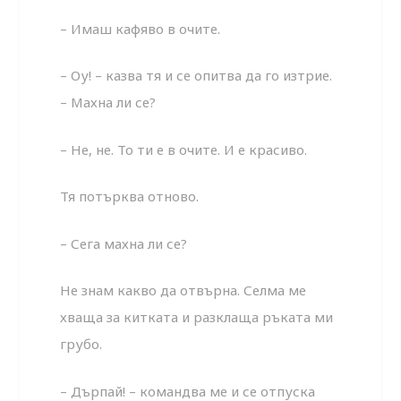
– Имаш кафяво в очите.
– Оу! – казва тя и се опитва да го изтрие.
– Махна ли се?
– Не, не. То ти е в очите. И е красиво.
Тя потърква отново.
– Сега махна ли се?
Не знам какво да отвърна. Селма ме
хваща за китката и разклаща ръката ми
грубо.
– Дърпай! – командва ме и се отпуска