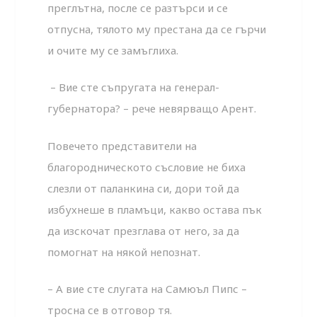
преглътна, после се разтърси и се
отпусна, тялото му престана да се гърчи
и очите му се замъглиха.
– Вие сте съпругата на генерал-
губернатора? – рече невярващо Арент.
Повечето представители на
благородническото съсловие не биха
слезли от паланкина си, дори той да
избухнеше в пламъци, какво остава пък
да изскочат презглава от него, за да
помогнат на някой непознат.
– А вие сте слугата на Самюъл Пипс –
тросна се в отговор тя.