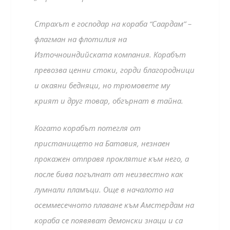
Страхът е господар на кораба “Саардам” –
флагман на флотилия на
Източноиндийската компания. Корабът
превозва ценни стоки, горди благородници
и окаяни бедняци, но трюмовете му
крият и друг товар, обгърнат в тайна.
Когато корабът потегля от
пристанището на Батавия, незнаен
прокажен отправя проклятие към него, а
после бива погълнат от неизвестно как
лумнали пламъци. Още в началото на
осеммесечното плаване към Амстердам на
кораба се появяват демонски знаци и са