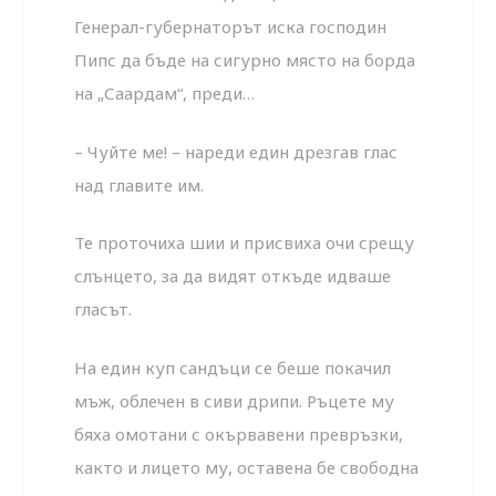
Генерал-губернаторът иска господин
Пипс да бъде на сигурно място на борда
на „Саардам“, преди…
– Чуйте ме! – нареди един дрезгав глас
над главите им.
Те проточиха шии и присвиха очи срещу
слънцето, за да видят откъде идваше
гласът.
На един куп сандъци се беше покачил
мъж, облечен в сиви дрипи. Ръцете му
бяха омотани с окървавени превръзки,
както и лицето му, оставена бе свободна