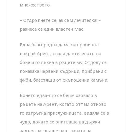
множеството.
– Отдръпнете се, аз съм лечителка! –
разнесе се един властен глас.
Една благородна дама си проби път
покрай Арент, свали дантеленото си
боне и го пъхна в ръцете му. Отдолу се
показаха червени къдрици, прибрани с
фиби, блестящи от скъпоценни камъни.
Бонето едва-що се беше озовало в
ръцете на Арент, когато оттам отново
го изтръгна прислужницата, видяла се в
чудо, докато се опитваше да държи
чадъра за слънце над главата на