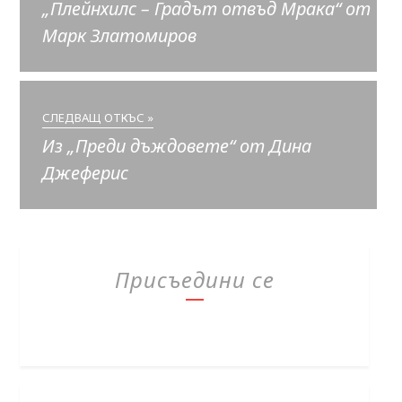
„Плейнхилс – Градът отвъд Мрака“ от
Марк Златомиров
СЛЕДВАЩ ОТКЪС »
Из „Преди дъждовете“ от Дина
Джеферис
Присъедини се