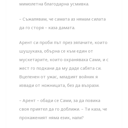
мимолетна благодарна усмивка.
– Съжалявам, че самата аз нямам силата
да го сторя – каза дамата.
Арент си проби път през зяпачите, които
шушукаха, обърна се към един от
мускетарите, които охраняваха Сами, и с
жест го подкани да му даде сабята си.
Вцепенен от ужас, младият войник я
извади от ножницата, без да възрази.
– Арент – обади се Сами, за да повика
своя приятел да го доближи. – Ти каза, че
прокаженият няма език, нали?