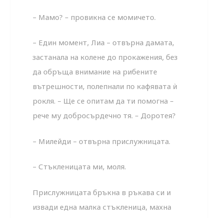
– Мамо? – провикна се момичето.
– Един момент, Лиа – отвърна дамата,
застанала на колене до прокажения, без
да обръща внимание на рибените
вътрешности, полепнали по кафявата ѝ
рокля. – Ще се опитам да ти помогна –
рече му добросърдечно тя. – Доротея?
– Милейди – отвърна прислужницата.
– Стъкленицата ми, моля.
Прислужницата бръкна в ръкава си и
извади една малка стъкленица, махна