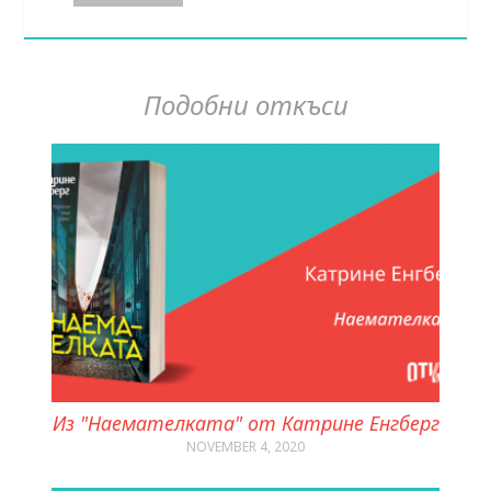
Подобни откъси
Из "Наемателката" от Катрине Енгберг
NOVEMBER 4, 2020