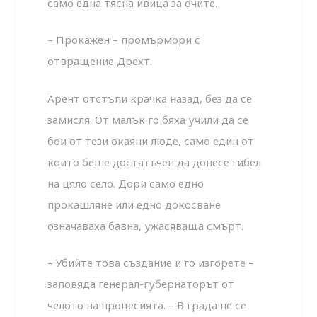
само една тясна ивица за очите.
– Прокажен – промърмори с
отвращение Дрехт.
Арент отстъпи крачка назад, без да се
замисля. От малък го бяха учили да се
бои от тези окаяни люде, само един от
които беше достатъчен да донесе гибел
на цяло село. Дори само едно
прокашляне или едно докосване
означаваха бавна, ужасяваща смърт.
– Убийте това създание и го изгорете –
заповяда генерал-губернаторът от
челото на процесията. – В града не се