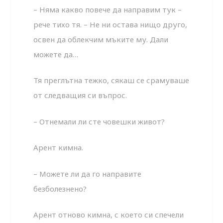
– Няма какво повече да направим тук –
рече тихо тя. – Не ни остава нищо друго,
освен да облекчим мъките му. Дали
можете да…
Тя преглътна тежко, сякаш се срамуваше
от следващия си въпрос.
– Отнемали ли сте човешки живот?
Арент кимна.
– Можете ли да го направите
безболезнено?
Арент отново кимна, с което си спечели