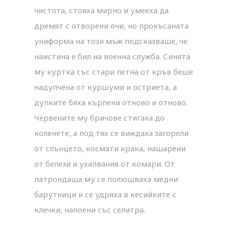
чистота, стояха мирно и умееха да
дремят с отворени очи, но прокъсаната
униформа на този мъж подсказваше, че
наистина е бил на военна служба. Синята
му куртка със стари петна от кръв беше
надупчена от куршуми и остриета, а
дупките бяха кърпени отново и отново.
Червените му бричове стигаха до
коленете, а под тях се виждаха загорели
от слънцето, космати крака, нашарени
от белези и ухапвания от комари. От
патрондаша му се полюшваха медни
барутници и се удряха в кесийките с
клечки, напоени със селитра.