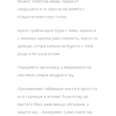
Мъжът политна назад, падна от
сандъците и се просна на земята с
отвратителен глух тътен.
Арент грабна едно буре с пиво, прекоси
с няколко крачки разстоянието, което ги
делеше, отпра капака на бурето с голи
ръце и потуши огъня.
Парцалите засъскаха, а миризмата на
овъглено опари ноздрите му.
Прокаженият забиваше нокти в пръстта
и се гърчеше в агония. Ръцете му до
лактите бяха ужасяващо обгорени, а
лицето му – почерняло. Само очите му