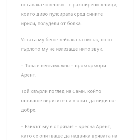
оставаха човешки – с разширени зеници,
които диво пулсираха сред сините
ириси, полудели от болка.
Устата му беше зейнала за писък, но от
гърлото му не излизаше нито звук.
– Това е невъзможно – промърмори
Арент.
Той хвърли поглед на Сами, който
опъваше веригите си в опит да види по-
добре.
– Езикът му е отрязан! – кресна Арент,
като се опитваше да надвика врявата на