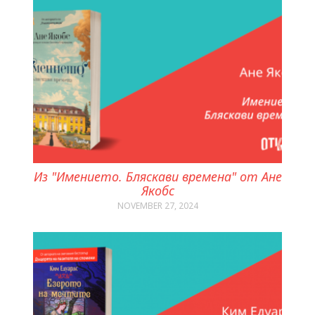
Из "Имението. Бляскави времена" от Ане
Якобс
NOVEMBER 27, 2024