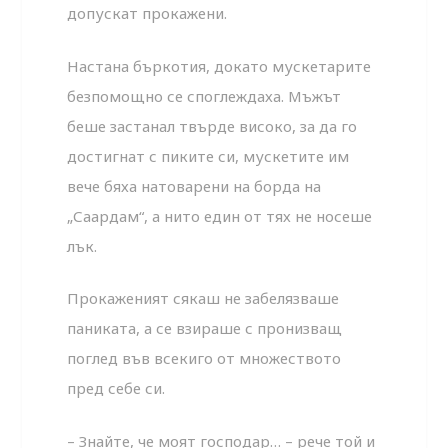
допускат прокажени.
Настана бъркотия, докато мускетарите
безпомощно се споглеждаха. Мъжът
беше застанал твърде високо, за да го
достигнат с пиките си, мускетите им
вече бяха натоварени на борда на
„Саардам“, а нито един от тях не носеше
лък.
Прокаженият сякаш не забелязваше
паниката, а се взираше с пронизващ
поглед във всекиго от множеството
пред себе си.
– Знайте, че моят господар… – рече той и