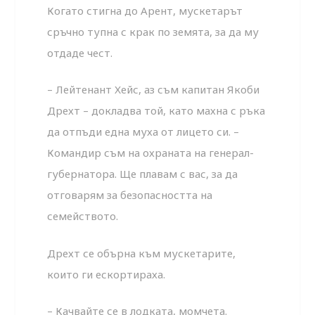
Когато стигна до Арент, мускетарът
сръчно тупна с крак по земята, за да му
отдаде чест.
– Лейтенант Хейс, аз съм капитан Якоби
Дрехт – докладва той, като махна с ръка
да отпъди една муха от лицето си. –
Командир съм на охраната на генерал-
губернатора. Ще плавам с вас, за да
отговарям за безопасността на
семейството.
Дрехт се обърна към мускетарите,
които ги ескортираха.
– Качвайте се в лодката, момчета.