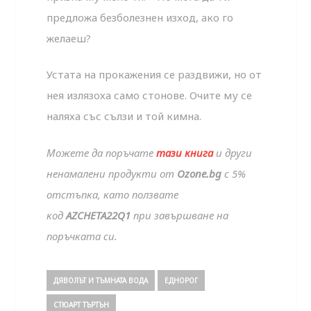
предложа безболезнен изход, ако го
желаеш?
Устата на прокажения се раздвижи, но от
нея излязоха само стонове. Очите му се
наляха със сълзи и той кимна.
Можете да поръчате
тази книга
и други
ненамалени продукти от
Ozone.bg
с 5%
отстъпка, като ползвате
код
AZCHETA22Q1
при завършване на
поръчката си.
ДЯВОЛЪТ И ТЪМНАТА ВОДА
ЕДНОРОГ
СТЮАРТ ТЪРТЪН