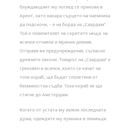
блуждаещият му поглед се прикова в
Арент, като накара сърцето на наемника
да подскочи, – е на борда на „Саардам“.
Той е повелителят на скритите неща; на
всички отчаяни и мрачни деяния.
Отправя ви предупреждение, съгласно
древните закони. Товарът на „Саардам“ е
греховен и всички, които се качат на
този кораб, ще бъдат сполетяни от
безмилостна съдба. Този кораб не ще
стигне до Амстердам.
Когато от устата му излезе последната
дума, одеждите му лумнаха в пламъци.