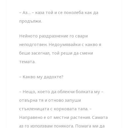
– Аз… – каза той и се поколеба как да
продължи.
Нейното раздразнение го свари
неподготвен. Недоумявайки с какво я
беше засегнал, той реши да смени
темата.
– Какво му дадохте?
– Нещо, което да облекчи болката му –
отвърна тя и отново запуши
стъкленицата с корковата тапа. –
Направено е от местни растения. Самата
аз го използвам понякога. Помага ми да