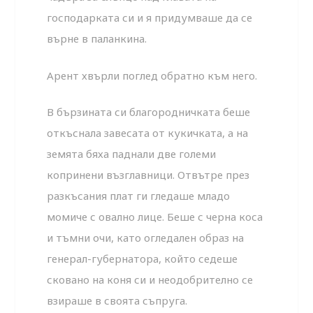
господарката си и я придумваше да се
върне в паланкина.
Арент хвърли поглед обратно към него.
В бързината си благородничката беше
откъснала завесата от кукичката, а на
земята бяха паднали две големи
копринени възглавници. Отвътре през
разкъсания плат ги гледаше младо
момиче с овално лице. Беше с черна коса
и тъмни очи, като огледален образ на
генерал-губернатора, който седеше
сковано на коня си и неодобрително се
взираше в своята съпруга.