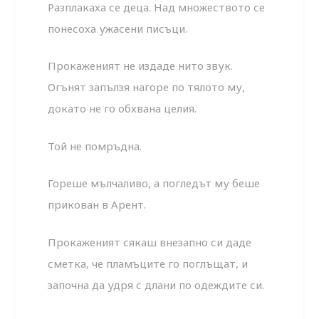
Разплакаха се деца. Над множеството се
понесоха ужасени писъци.
Прокаженият не издаде нито звук.
Огънят запълзя нагоре по тялото му,
докато не го обхвана целия.
Той не помръдна.
Гореше мълчаливо, а погледът му беше
прикован в Арент.
Прокаженият сякаш внезапно си даде
сметка, че пламъците го поглъщат, и
започна да удря с длани по одеждите си.