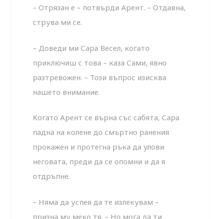
– Отрязан е – потвърди Арент. – Отдавна,
струва ми се.
– Доведи ми Сара Весел, когато
приключиш с това – каза Сами, явно
разтревожен. – Този въпрос изисква
нашето внимание.
Когато Арент се върна със сабята, Сара
падна на колене до смъртно ранения
прокажен и протегна ръка да улови
неговата, преди да се опомни и да я
отдръпне.
– Няма да успея да те излекувам –
призна му меко тя. – Но мога да ти