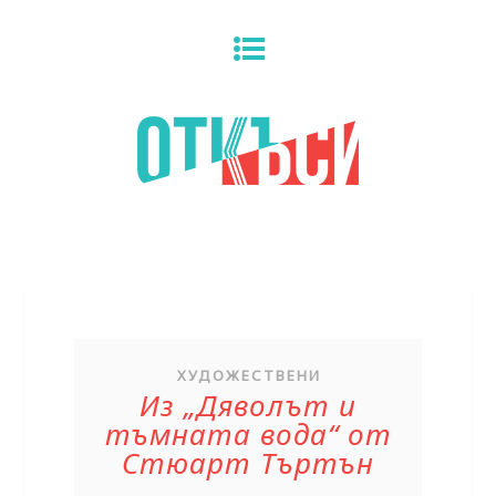
ХУДОЖЕСТВЕНИ
Из „Дяволът и
тъмната вода“ от
Стюарт Търтън