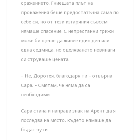
сражението. Гниещата плът на
прокажения беше предостатъчна сама по
себе си, но от тези изгаряния съвсем
нямаше спасение. С непрестанни грижи
може би щеше да живее един ден или
една седмица, но оцеляването невинаги
си струваше цената.
– Не, Доротея, благодаря ти – отвърна
Сара. – Смятам, че няма да са
необходими.
Сара стана и направи знак на Арент да я
последва на място, където нямаше да
бъдат чути.