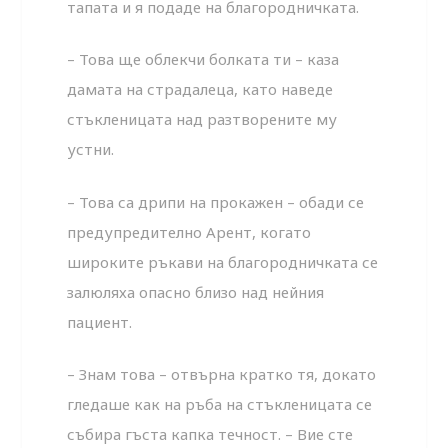
тапата и я подаде на благородничката.
– Това ще облекчи болката ти – каза
дамата на страдалеца, като наведе
стъкленицата над разтворените му
устни.
– Това са дрипи на прокажен – обади се
предупредително Арент, когато
широките ръкави на благородничката се
залюляха опасно близо над нейния
пациент.
– Знам това – отвърна кратко тя, докато
гледаше как на ръба на стъкленицата се
събира гъста капка течност. – Вие сте