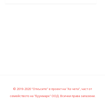
© 2019-2020 "Откъсите" е проект на "Аз чета", част от
семейството на "Буукмарк" ООД. Всички права запазени.