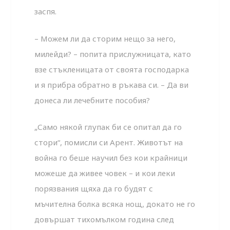
заспя.
– Можем ли да сторим нещо за него,
милейди? – попита прислужницата, като
взе стъкленицата от своята господарка
и я прибра обратно в ръкава си. – Да ви
донеса ли лечебните пособия?
„Само някой глупак би се опитал да го
стори“, помисли си Арент. Животът на
война го беше научил без кои крайници
можеше да живее човек – и кои леки
порязвания щяха да го будят с
мъчителна болка всяка нощ, докато не го
довършат тихомълком година след