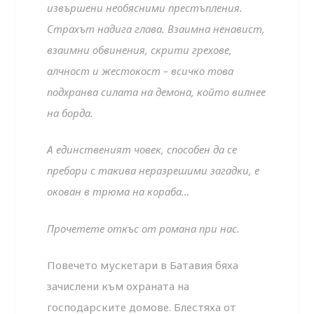
извършени необясними престъпления.
Страхът надига глава. Взаимна ненавист,
взаимни обвинения, скрити грехове,
алчност и жестокост – всичко това
подхранва силата на демона, който вилнее
на борда.
А единственият човек, способен да се
пребори с такива неразрешими загадки, е
окован в трюма на кораба…
Прочетете откъс от романа при нас.
Повечето мускетари в Батавия бяха
зачислени към охраната на
господарските домове. Блестяха от