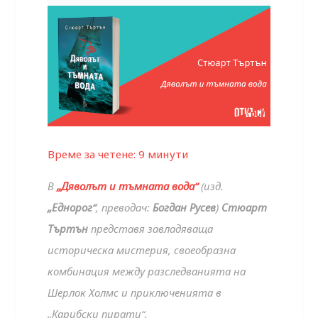
Време за четене:
9
минути
В
„Дяволът и тъмната вода“
(изд.
„Еднорог“
, преводач:
Богдан Русев
)
Стюарт
Търтън
представя завладяваща
историческа мистерия, своеобразна
комбинация между разследванията на
Шерлок Холмс и приключенията в
„Карибски пирати“.