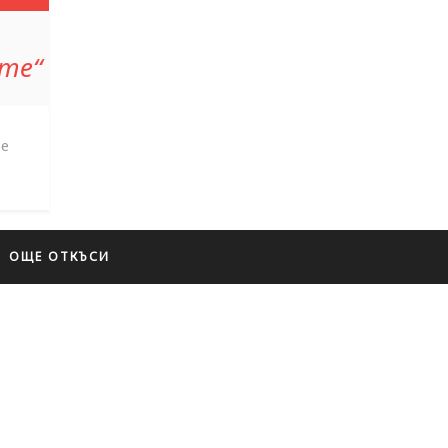
хте“
 е
ОЩЕ ОТКЪСИ