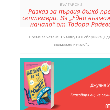
БЪЛГАРСКИ
Разказ за първия дъжд пр
септември. Из „Едно възмо
начало“ от Тодора Радев
Време за четене: 15 минути В сборника „Ед
възможно начало“...