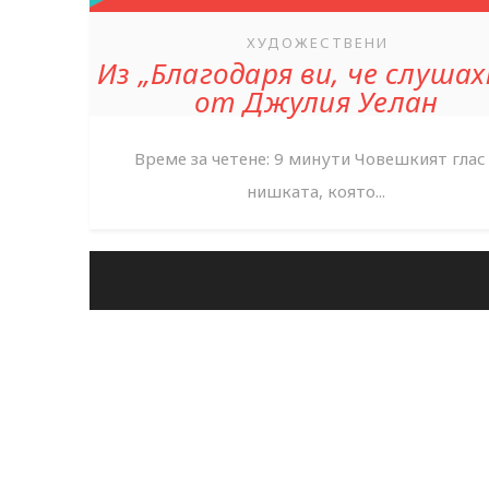
ХУДОЖЕСТВЕНИ
Из „Благодаря ви, че слуша
от Джулия Уелан
Време за четене: 9 минути Човешкият глас
нишката, която...