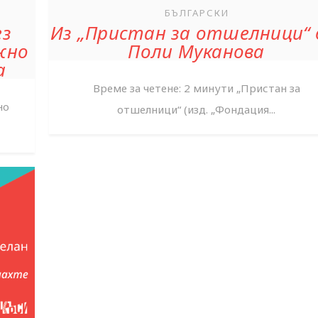
БЪЛГАРСКИ
ез
Из „Пристан за отшелници“
жно
Поли Муканова
а
Време за четене: 2 минути „Пристан за
но
отшелници“ (изд. „Фондация...