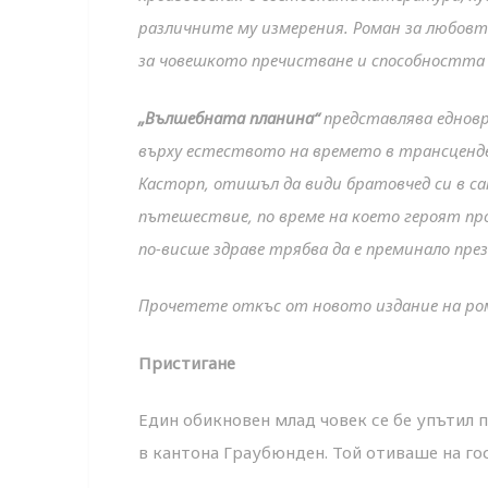
различните му измерения. Роман за любов
за човешкото пречистване и способността
„Вълшебната планина“
представлява еднов
върху естеството на времето в трансценд
Касторп, отишъл да види братовчед си в с
пътешествие, по време на което героят про
по-висше здраве трябва да е преминало пре
Прочетете откъс от новото издание на ро
Пристигане
Един обикновен млад човек се бе упътил п
в кантона Граубюнден. Той отиваше на го