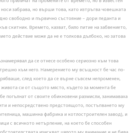
ого приличат на промените от времето, но в известен
носи забрава, но върши това, като изтръгва човешката
едно свободно и първично състояние – дори педанта и
ъв скитник. Времето, казват, било питие на забвението,
чието действие може да не е толкова дълбоко, но затова
възнамерявал да се отнесе особено сериозно към това
ътрешно към него. Намерението му всъщност бе час по-
трябваше, след което да се върне съвсем непроменен,
и живота си от същото място, където за момента бе
 бе погълнат от своите обикновени размисли, занимаваха
пити и непосредствено предстоящото, постъпването му
телница, машинна фабрика и котлостроителен завод), и
ици с всичкото нетърпение, на което бе способен
е обстоятелствата изискват цялото му внимание и не бива