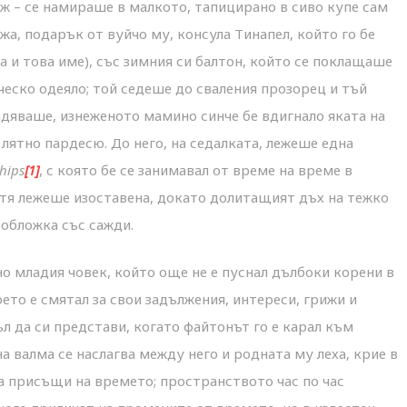
ъж – се намираше в малкото, тапицирано в сиво купе сам
жа, подарък от вуйчо му, консула Тинапел, който го бе
 и това име), със зимния си балтон, който се поклащаше
ческо одеяло; той седеше до сваления прозорец и тъй
адяваше, изнеженото мамино синче бе вдигнало яката на
лятно пардесю. До него, на седалката, лежеше една
hips
[1]
, с която бе се занимавал от време на време в
е тя лежеше изоставена, докато долитащият дъх на тежко
обложка със сажди.
но младия човек, който още не е пуснал дълбоки корени в
оето е смятал за свои задължения, интереси, грижи и
л да си представи, когато файтонът го е карал към
а валма се наслагва между него и родната му леха, крие в
за присъщи на времето; пространството час по час