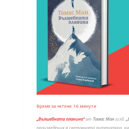
Време за четене:
16
минути
„Вълшебната планина“
от
Томас Ман
(изд.
„
произведения в световната литература, ху