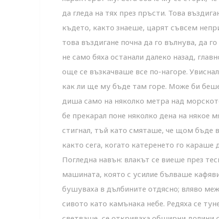
да гледа на тях през пръсти. Това въздига
където, както знаеше, царят съвсем непр
това въздигане почна да го вълнува, да г
не само бяха останали далеко назад, главн
още се възкачваше все по-нагоре. Увиснал
как ли ще му бъде там горе. Може би беше
диша само на няколко метра над морското
бе прекарал поне няколко дена на някое м
стигнал, тъй като смяташе, че щом бъде в
както сега, когато катеренето го караше 
Погледна навън: влакът се виеше през тес
машината, която с усилие бълваше кафяви,
бушуваха в дълбините отдясно; вляво ме
сивото като камънака небе. Редяха се тун
светваше, се откриваха обширни долини с