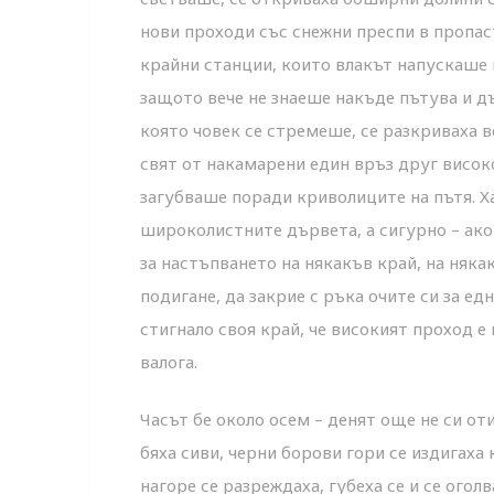
нови проходи със снежни преспи в пропас
крайни станции, които влакът напускаше 
защото вече не знаеше накъде пътува и дъ
която човек се стремеше, се разкриваха 
свят от накамарени един връз друг висок
загубваше поради криволиците на пътя. Хан
широколистните дървета, а сигурно – ако 
за настъпването на някакъв край, на някак
подигане, да закрие с ръка очите си за ед
стигнало своя край, че високият проход е
валога.
Часът бе около осем – денят още не си от
бяха сиви, черни борови гори се издигаха
нагоре се разреждаха, губеха се и се ого