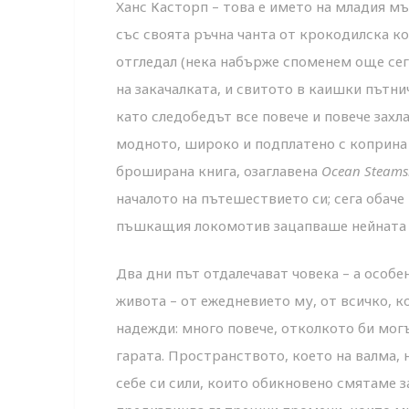
Ханс Касторп – това е името на младия м
със своята ръчна чанта от крокодилска ко
отгледал (нека набърже споменем още сега
на закачалката, и свитото в каишки пътни
като следобедът все повече и повече захл
модното, широко и подплатено с коприна 
броширана книга, озаглавена
Ocean
S
teams
началото на пътешествието си; сега обач
пъшкащия локомотив зацапваше нейната 
Два дни път отдалечават човека – а особе
живота – от ежедневието му, от всичко, к
надежди: много повече, отколкото би могъ
гарата. Пространството, което на валма, н
себе си сили, които обикновено смятаме 