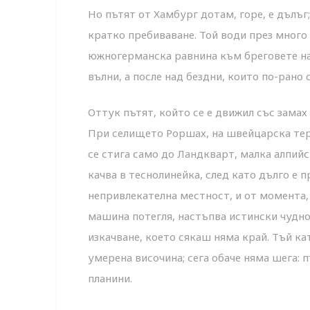
Но пътят от Хамбург дотам, горе, е дълъ
кратко пребиваване. Той води през много 
южногерманска равнина към бреговете на
вълни, а после над бездни, които по-рано 
Оттук пътят, който се е движил със замах 
При селището Роршах, на швейцарска тери
се стига само до Ландкварт, малка алпийс
качва в теснолинейка, след като дълго е 
непривлекателна местност, и от момента
машина потегля, настъпва истински чудно
изкачване, което сякаш няма край. Тъй к
умерена височина; сега обаче няма шега: 
планини.