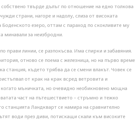
г; собствено твърде дълъг по отношение на едно толкова
чужди страни, нагоре и надолу, слиза от високата
 Боденското езеро, оттам с параход по скокливите му
са минавали за неизбродни.
по прави линии, се разпокъсва. Има спирки и забавяния.
тория, отново се поема с железница, но на първо време
ка станция, където трябва да се смени влакът. Човек се
пристъпвал от крак на крак всред ветровита и
, когато мъничката, но очевидно необикновено мощна
ватата част на пътешествието – стръмно и тежко
ато станцията Ландкварт се намира на сравнително
пътят води през диви, потискащи скали към високите