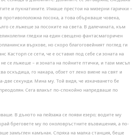
тите и пукнатините. Имаше престои на мизерни гарички –
в противоположна посока, а това объркваше човека,
лго се лъжеше за посоките на света. В далечината, към
великолепни гледки на един свещено фантасмагоричен
опланински върхове, но скоро благоговейният поглед ги
с Касторп се сети, че е оставил под себе си зоната на
не се лъжеше – и зоната на пойните птички, и тази мисъл
ва оскъдица, го накара, обзет от леко виене на свят и
на-две секунди. Мина му. Той видя, че изкачването бе
 преодолян. Сега влакът по-спокойно напредваше по
иваше. В дъното на пейзажа се появи езеро; водите му
 край бреговете му по околовръстните възвишения, а по-
лваше замъглен камънак. Спряха на малка станция, беше