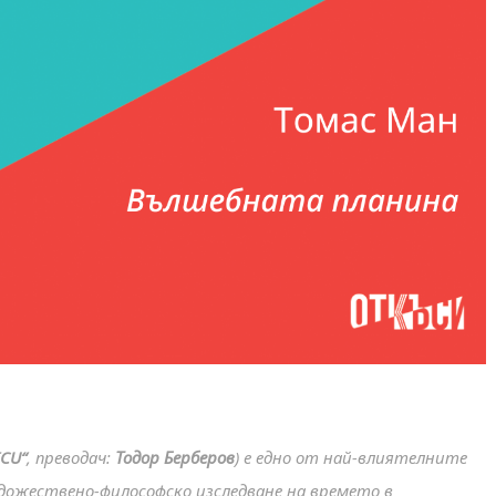
ICU“
, преводач:
Тодор Берберов
) e едно от най-влиятелните
дожествено-философско изследване на времето в