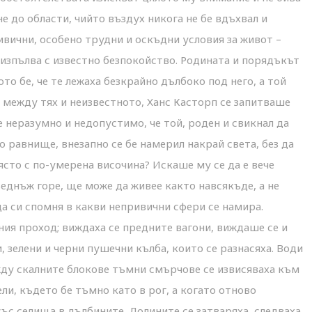
не до области, чийто въздух никога не бе вдъхвал и
ивични, особено трудни и оскъдни условия за живот –
о изпълва с известно безпокойство. Родината и порядъкът
ото бе, че те лежаха безкрайно дълбоко под него, а той
 между тях и неизвестното, Ханс Касторп се запитваше
 неразумно и недопустимо, че той, роден и свикнал да
 равнище, внезапно се бе намерил накрай света, без да
ясто с по-умерена височина? Искаше му се да е вече
еднъж горе, ще може да живее както навсякъде, а не
да си спомня в какви непривични сфери се намира.
ния проход; виждаха се предните вагони, виждаше се и
 зелени и черни пушечни кълба, които се разнасяха. Води
жду скалните блокове тъмни смърчове се извисяваха към
ели, където бе тъмно като в рог, а когато отново
ъс селища в дълбините. Долините се затваряха, следваха