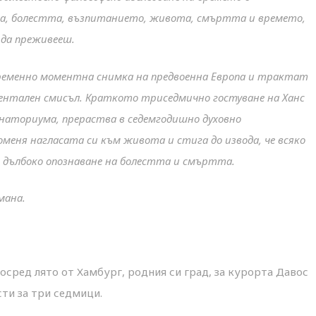
та, болестта, възпитанието, живота, смъртта и времето,
 да преживееш.
ременно моментна снимка на предвоенна Европа и трактат
ентален смисъл. Краткото триседмично гостуване на Ханс
анаториума, прераства в седемгодишно духовно
меня нагласата си към живота и стига до извода, че всяко
з дълбоко опознаване на болестта и смъртта.
мана.
осред лято от Хамбург, родния си град, за курорта Давос
сти за три седмици.