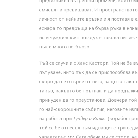
предизвиква вътрешни промени, които мн
смисъл ги превишават. И пространството 
личност от нейните връзки и я поставя в 
еснафа то превръща на бърза ръка в някак
но и чуждинският въздух е такова питие, 
пък е много по-бързо.
Тъй се случи и с Ханс Касторп. Той не бе 
пътуване, нито пък да се приспособява в
скоро да се отърве от него, защото така 
такъв, какъвто бе тръгнал, и да продълж
принуден да го преустанови. Довчера той
го най-скорошните събития, неговите из
на работа при
Тундер и Вилмс
(корабострои
той се бе отнесъл към идващите три седм
характерът му. Сега обаче му се стори, ч