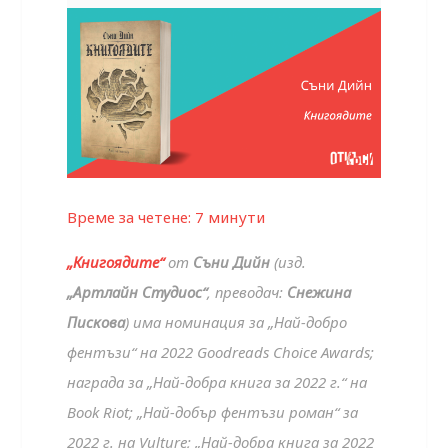
Време за четене:
7
минути
„Книгоядите“
от
Съни Дийн
(изд.
„Артлайн Студиос“
, преводач:
Снежина
Пискова
) има номинация за „Най-добро
фентъзи“ на 2022 Goodreads Choice Awards;
награда за „Най-добра книга за 2022 г.“ на
Book Riot; „Най-добър фентъзи роман“ за
2022 г. на Vulture; „Най-добра книга за 2022