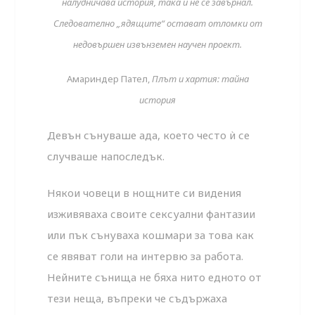
налудничава история, така и не се завърнал.
Следователно „ядящите“ остават отломки от
недовършен извънземен научен проект.
Амариндер Пател,
Плът и хартия: тайна
история
Девън сънуваше ада, което често ѝ се
случваше напоследък.
Някои човеци в нощните си видения
изживяваха своите сексуални фантазии
или пък сънуваха кошмари за това как
се явяват голи на интервю за работа.
Нейните сънища не бяха нито едното от
тези неща, въпреки че съдържаха