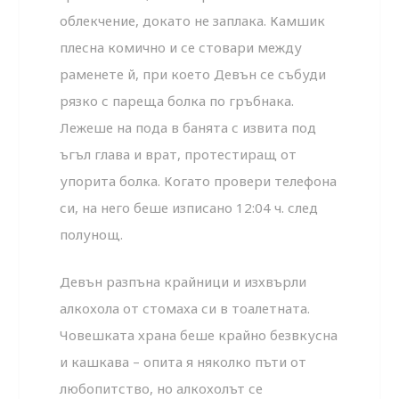
облекчение, докато не заплака. Камшик
плесна комично и се стовари между
раменете й, при което Девън се събуди
рязко с пареща болка по гръбнака.
Лежеше на пода в банята с извита под
ъгъл глава и врат, протестиращ от
упорита болка. Когато провери телефона
си, на него беше изписано 12:04 ч. след
полунощ.
Девън разпъна крайници и изхвърли
алкохола от стомаха си в тоалетната.
Човешката храна беше крайно безвкусна
и кашкава – опита я няколко пъти от
любопитство, но алкохолът се