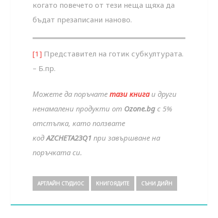
когато повечето от тези неща щяха да
бъдат презаписани наново.
[1]
Представител на готик субкултурата.
– Б.пр.
Можете да поръчате
тази книга
и други
ненамалени продукти от
Ozone.bg
с 5%
отстъпка, като ползвате
код
AZCHETA23Q1
при завършване на
поръчката си.
АРТЛАЙН СТУДИОС
КНИГОЯДИТЕ
СЪНИ ДИЙН