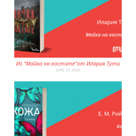
Из "Майка на костите"от Илария Тути
JUNE 24, 2026