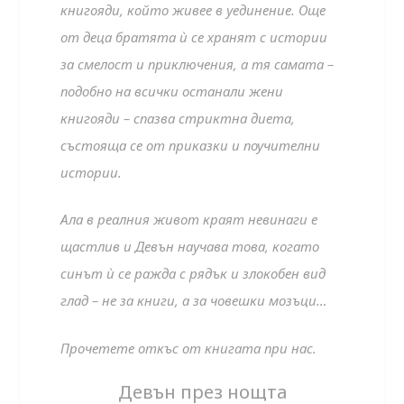
книгояди, който живее в уединение. Още
от деца братята ѝ се хранят с истории
за смелост и приключения, а тя самата –
подобно на всички останали жени
книгояди – спазва стриктна диета,
състояща се от приказки и поучителни
истории.
Ала в реалния живот краят невинаги е
щастлив и Девън научава това, когато
синът ѝ се ражда с рядък и злокобен вид
глад – не за книги, а за човешки мозъци…
Прочетете откъс от книгата при нас.
Девън през нощта