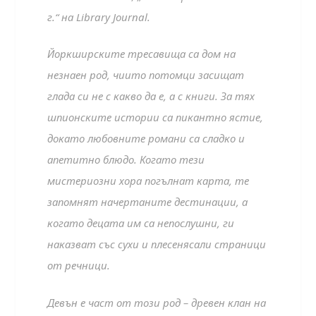
г.“ на Library Journal.
Йоркширските тресавища са дом на
незнаен род, чиито потомци засищат
глада си не с какво да е, а с книги. За тях
шпионските истории са пикантно ястие,
докато любовните романи са сладко и
апетитно блюдо. Когато тези
мистериозни хора погълнат карта, те
запомнят начертаните дестинации, а
когато децата им са непослушни, ги
наказват със сухи и плесенясали страници
от речници.
Девън е част от този род – древен клан на