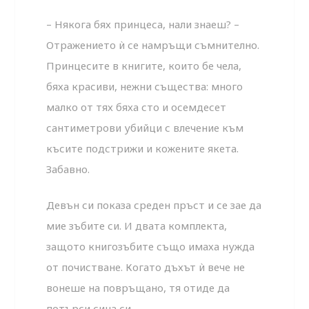
– Някога бях принцеса, нали знаеш? –
Отражението ѝ се намръщи съмнително.
Принцесите в книгите, които бе чела,
бяха красиви, нежни същества: много
малко от тях бяха сто и осемдесет
сантиметрови убийци с влечение към
късите подстрижи и кожените якета.
Забавно.
Девън си показа среден пръст и се зае да
мие зъбите си. И двата комплекта,
защото книгозъбите също имаха нужда
от почистване. Когато дъхът ѝ вече не
вонеше на повръщано, тя отиде да
потърси сина си.