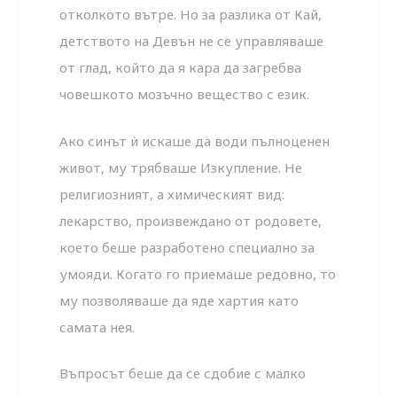
отколкото вътре. Но за разлика от Кай,
детството на Девън не се управляваше
от глад, който да я кара да загребва
човешкото мозъчно вещество с език.
Ако синът ѝ искаше да води пълноценен
живот, му трябваше Изкупление. Не
религиозният, а химическият вид:
лекарство, произвеждано от родовете,
което беше разработено специално за
умояди. Когато го приемаше редовно, то
му позволяваше да яде хартия като
самата нея.
Въпросът беше да се сдобие с малко