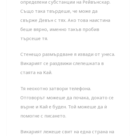
определени субстанции на Рейвънскар.
Също така твърдеше, че може да
свърже Девън с тях. Ако това наистина
беше вярно, именно такъв пробив
търсеше тя.
Стенещо размърдване я извади от унеса.
Викарият се раздвижи слепешката в
стаята на Кай.
Тя неохотно затвори телефона.
Отговорът можеше да почака, докато се
върне и Кай е буден. Той можеше да ѝ
помогне с писането.
Викарият лежеше свит на една страна на