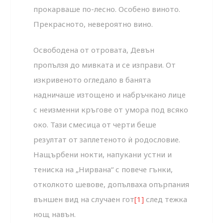
прокарваше по-лесно. Особено виното.
Прекрасното, невероятно вино.
Освободена от отровата, Девън
пропълзя до мивката и се изправи. От
изкривеното огледало в банята
надничаше изтощено и набръчкано лице
с неизменни кръгове от умора под всяко
око. Тази смесица от черти беше
резултат от заплетеното ѝ родословие.
Нащърбени нокти, напукани устни и
тениска на „Нирвана“ с повече гънки,
отколкото шевове, допълваха опърпания
външен вид на случаен гот
[1]
след тежка
нощ навън.