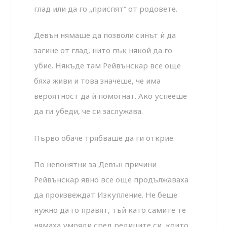
глад или да го „приспят“ от родовете.
Девън нямаше да позволи синът ѝ да
загине от глад, нито пък някой да го
убие. Някъде там Рейвънскар все още
бяха живи и това значеше, че има
вероятност да ѝ помогнат. Ако успееше
да ги убеди, че си заслужава.
Първо обаче трябваше да ги открие.
По непонятни за Девън причини
Рейвънскар явно все още продължаваха
да произвеждат Изкупление. Не беше
нужно да го правят, тъй като самите те
нямаха умояди сред редиците си, които