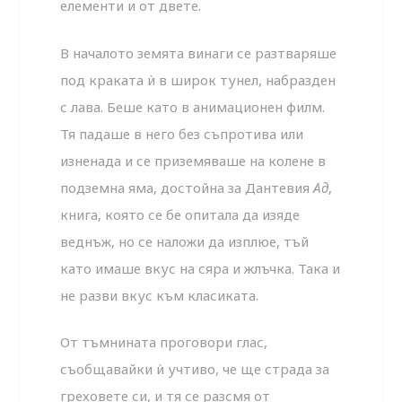
елементи и от двете.
В началото земята винаги се разтваряше
под краката ѝ в широк тунел, набразден
с лава. Беше като в анимационен филм.
Тя падаше в него без съпротива или
изненада и се приземяваше на колене в
подземна яма, достойна за Дантевия
Ад
,
книга, която се бе опитала да изяде
веднъж, но се наложи да изплюе, тъй
като имаше вкус на сяра и жлъчка. Така и
не разви вкус към класиката.
От тъмнината проговори глас,
съобщавайки ѝ учтиво, че ще страда за
греховете си, и тя се разсмя от