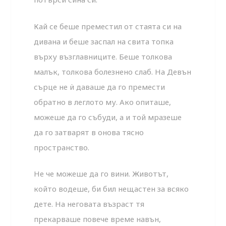
Кай се беше преместил от стаята си на
дивана и беше заспал на свита топка
върху възглавниците. Беше толкова
малък, толкова болезнено слаб. На Девън
сърце не ѝ даваше да го премести
обратно в леглото му. Ако опиташе,
можеше да го събуди, а и той мразеше
да го затварят в онова тясно
пространство.
Не че можеше да го вини. Животът,
който водеше, би бил нещастен за всяко
дете. На неговата възраст тя
прекарваше повече време навън,