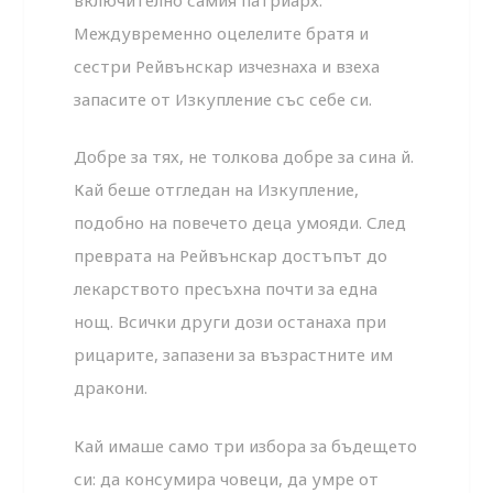
Междувременно оцелелите братя и
сестри Рейвънскар изчезнаха и взеха
запасите от Изкупление със себе си.
Добре за тях, не толкова добре за сина й.
Кай беше отгледан на Изкупление,
подобно на повечето деца умояди. След
преврата на Рейвънскар достъпът до
лекарството пресъхна почти за една
нощ. Всички други дози останаха при
рицарите, запазени за възрастните им
дракони.
Кай имаше само три избора за бъдещето
си: да консумира човеци, да умре от