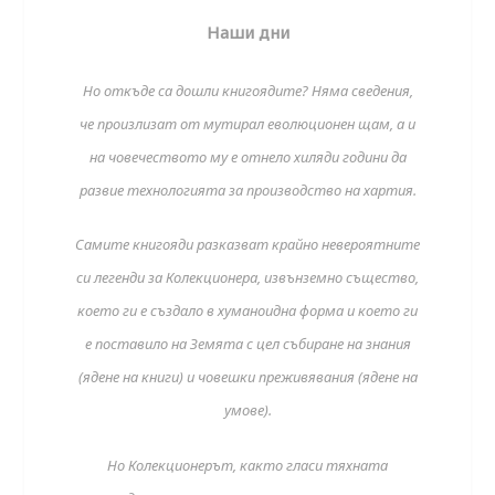
Наши дни
Но откъде са дошли книгоядите? Няма сведения,
че произлизат от мутирал еволюционен щам, а и
на човечеството му е отнело хиляди години да
развие технологията за производство на хартия.
Самите книгояди разказват крайно невероятните
си легенди за Колекционер
a
, извънземно същество,
което ги е създало в хуманоидна форма и което ги
е поставило на Земята с цел събиране на знания
(ядене на книги) и човешки преживявания (ядене на
умове).
Но Колекционерът, както гласи тяхната