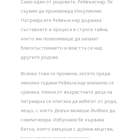
Само един от родовете, Рейвънскар, бе
съумял да произвежда Изкупление.
Патриарсите Рейвънскар държаха
съставките и процеса в строга тайна,
което им позволяваше да запазят
благосъстоянието и властта си над
другите родове.
Всичко това се промени, когато преди
няколко години Рейвънскар внезапно се
сринаха. Някои от възрастните деца на
патриарха се опитаха да избягат от рода,
нещо, с което Девън можеше
дълбоко
да
симпатизира. Избухнала бе кървава
битка, която завърши с дузина мъртви,
включително самия патриарх.