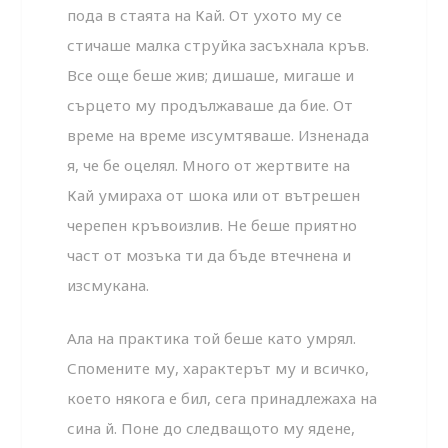
пода в стаята на Кай. От ухото му се
стичаше малка струйка засъхнала кръв.
Все още беше жив; дишаше, мигаше и
сърцето му продължаваше да бие. От
време на време изсумтяваше. Изненада
я, че бе оцелял. Много от жертвите на
Кай умираха от шока или от вътрешен
черепен кръвоизлив. Не беше приятно
част от мозъка ти да бъде втечнена и
изсмукана.
Ала на практика той беше като умрял.
Спомените му, характерът му и всичко,
което някога е бил, сега принадлежаха на
сина й. Поне до следващото му ядене,