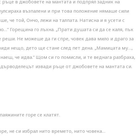
с ръце в джобовете на мантата и подпрял задник на
 пулсираха възпалени и при това положение нямаше сили
е, че той, Ончо, лежи на талпата. Натисна и я усети с
сно…“ Горещина го лъхна. „Прати душата си да се каля, пък
е реши. Не можеше да ги спре, човек дава мило и драго за
види нещо, дето ще стане след пет дена. „Мамицата му…,
знаеш, че идва.“ Щом си го помисли, и те веднага разбраха,
и дърводелецът извади ръце от джобовете на мантата си.
 паяжините горе се клатят.
ре, не си избрал нито времето, нито човека…