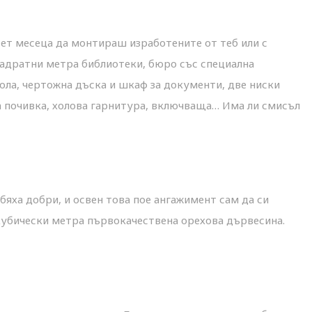
сет месеца да монтираш изработените от теб или с
вадратни метра библиотеки, бюро със специална
ола, чертожна дъска и шкаф за документи, две ниски
а почивка, холова гарнитура, включваща… Има ли смисъл
бяха добри, и освен това пое ангажимент сам да си
убически метра първокачествена орехова дървесина.