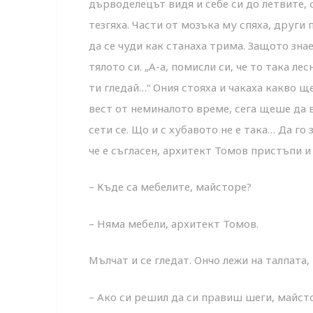
дърводелецът видя и себе си до летвите, 
тезгяха. Части от мозъка му спяха, други
да се чуди как станаха трима. Защото знаеш
тялото си. „А-а, помисли си, че то така ле
ти гледай…“ Ония стояха и чакаха какво щ
вест от неминалото време, сега щеше да 
сети се. Що и с хубавото не е така… Да го 
че е съгласен, архитект Томов пристъпи 
– Къде са мебелите, майсторе?
– Няма мебели, архитект Томов.
Мълчат и се гледат. Ончо лежи на талпата,
– Ако си решил да си правиш шеги, майсто