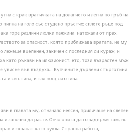
утна с крак вратичката на долапчето и легна по гръб на
о пипна на голо със студено пръстче; сплете ръце под
рака горе различи люлки паяжина, натежали от прах.
увството за опасност, която приближава вратата, не му
мо лежеше вцепенен, закичен с последния си кураж, и
ха като ръкави на илюзионист: ето, този възрастен мъж
 ще увисне във въздуха… Купчините дървени стърготини
а и си отива, и тая нощ си отива.
яви в главата му, отначало неясен, приличаше на слепен
а и започна да расте. Ончо опита да го задържи там, но
 прав и схванат като кукла. Странна работа,