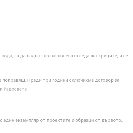
 пода, за да паднат по наклонената седалка триците, и се
ме поправяш. Преди три години сключихме договор за
 Радо­света.
 с един екземпляр от проектите и образци от дървото…