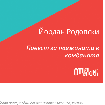
Коала прес“
) е един от четирите ръкописа, които