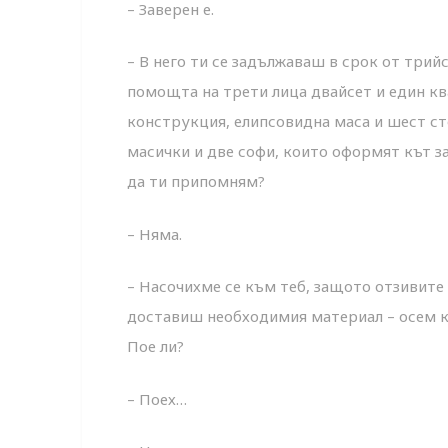
– Заверен е.
– В него ти се задължаваш в срок от трий
помощта на трети лица двайсет и един к
конструкция, елипсовидна маса и шест ст
масички и две софи, които оформят кът з
да ти припомням?
– Няма.
– Насочихме се към теб, защото отзивите 
доставиш необходимия материал – осем к
Пое ли?
– Поех…