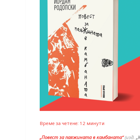
Време за четене:
12
минути
„Повест за паяжината в камбаната“
(изд.
„