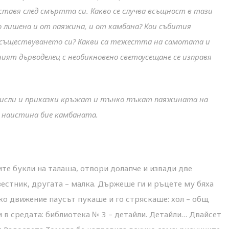
ставя след смъртта си. Какво се случва всъщност в тази
о лишена и от паяжина, и от камбана? Кои събития
а съществуването си? Какви са тежестта на самотата и
ият дърводелец с необикновено светоусещане се изправя
мисли и приказки кръжат и тънко тъкат паяжината на
о наистина бие камбаната.
ите букли на талаша, отвори долапче и извади две
вестник, другата – малка. Държеше ги и ръцете му бяха
ко движение паусът пукаше и го стряскаше: хол – общ
 в средата: библиотека № 3 – детайли. Детайли… Двайсет