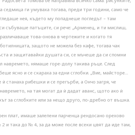
т Радосвета Томова бе направила всичко сама: рисунките,
а седмица ги умуваха тогава, преди три години, само че
гледаше нея, където му попаднеше погледът – там
 си събуваше патъците, си рече: „Арменец, и ти мислиш,
 различаваше това-онова в чертежите и когато тя
ботилницата, защото не можела без кафе, тогава чак
пръста и защитавайки душата си, се мъчеше да си спомни
ал навремето, нямаше горе-долу такива ръце. След
еше ясно и се скараха за едни сглобки. „Вие, майсторе…
 ѝ станаха рибешки и се прегърби, а Ончо загря, че
навремето, на тая могат да ѝ дадат аванс, щото ако ѝ
ът за сглобките или за нещо друго, по-дребно от въшка.
ерен плат, имаше залепени парченца рендосано орехово
2 и така до № 4, за да може после всеки цвят да иде там,