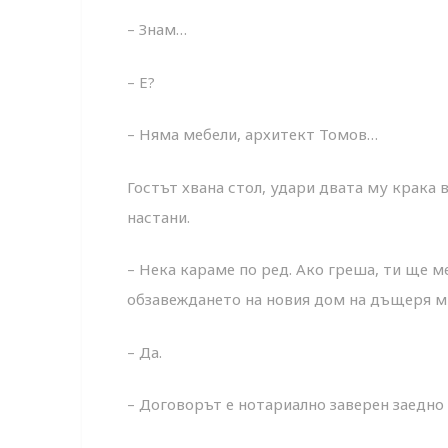
– Знам…
– E?
– Няма мебели, архитект Томов…
Гостът хвана стол, удари двата му крака в
настани.
– Нека караме по ред. Ако греша, ти ще 
обзавеждането на новия дом на дъщеря ми
– Да.
– Договорът е нотариално заверен заедно