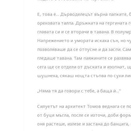
Е, това е… Дърводелецът върна папките, б
ореховата талпа. Дръжката на гергината г
главата си и се вторачи в тавана. В полум
Напрежението и умората искаха сън, но ч
позволяваше да се отпусне и да заспи. Са
гледаше тавана. Там паяжините се развява
сега ще се отдели от дъската и изопнат,
шушнеха, сякаш нощта стъпва по сухи лист
„Няма тя да говори с тебе, а баща ѝ…“
Силуетът на архитект Томов веднага се по
от буци мъгла, после се източи, доби форм
оня растеше, излезе и застана до банцига,