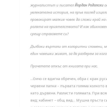
журналистът и писател
Йордан Родопски
о
увлекателна история, на пръв поглед изцял
провокират малкия човек да сложи край н
ролята на приятелството? И как обикновен
срещу страховете си?
Дълбоки въртопи от колоритни спомени, 
един човешки живот, за да разберем за ког
Прочетете откъс от книгата при нас.
…Ончо се вдигна обречен, обра с крак рус
червени папки – първата голяма колкото 
като дървени. Разлисти голямата. При вся
вид; кабинет – общ вид… Мушна пръста си