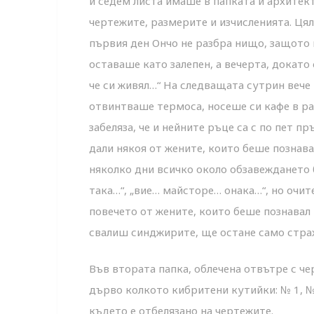
и седем листа имаше в папката и архитек
чертежите, размерите и изчисленията. Цял
първия ден Ончо не разбра нищо, защото 
оставаше като залепен, а вечерта, докато
че си живял…“ На следващата сутрин вече
отвинтваше термоса, носеше си кафе в ра
забеляза, че и нейните ръце са с по пет 
дали някоя от жените, които беше познав
няколко дни всичко около обзавеждането б
така…“, „вие… майсторе… онака…“, но очите
повечето от жените, които беше познавал 
свалиш синджирите, ще остане само страх
Във втората папка, облечена отвътре с ч
дърво колкото кибритени кутийки: № 1, № 
където е отбелязано на чертежите.