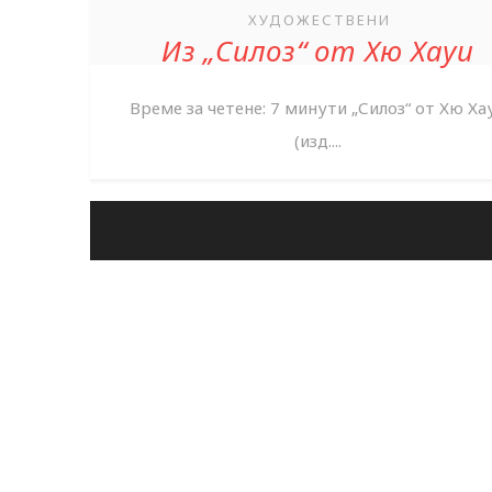
ХУДОЖЕСТВЕНИ
Из „Силоз“ от Хю Хауи
Време за четене: 7 минути „Силоз“ от Хю Ха
(изд....