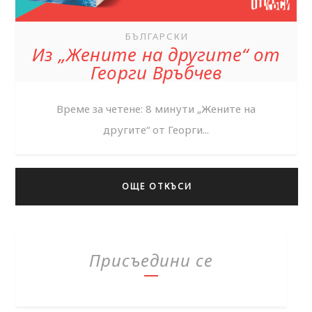
БЪЛГАРСКИ
Из „Жените на другите“ от
Георги Връбчев
Време за четене: 8 минути „Жените на
другите“ от Георги...
ОЩЕ ОТКЪСИ
Присъедини се