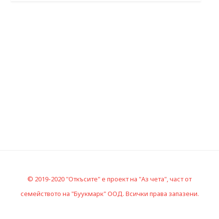
© 2019-2020 "Откъсите" е проект на "Аз чета", част от
семейството на "Буукмарк" ООД. Всички права запазени.