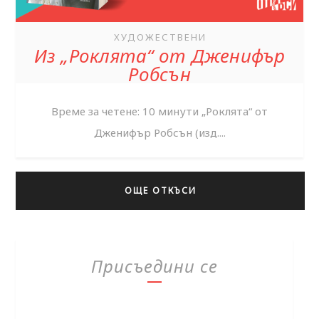
ХУДОЖЕСТВЕНИ
Из „Роклята“ от Дженифър
Робсън
Време за четене: 10 минути „Роклята“ от
Дженифър Робсън (изд....
ОЩЕ ОТКЪСИ
Присъедини се