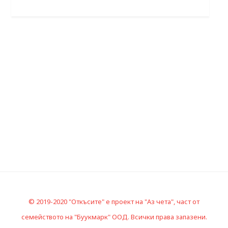
© 2019-2020 "Откъсите" е проект на "Аз чета", част от
семейството на "Буукмарк" ООД. Всички права запазени.