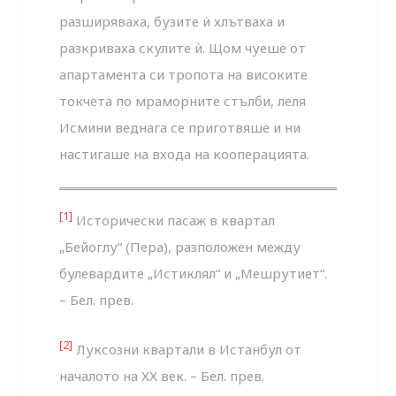
разширяваха, бузите ѝ хлътваха и
разкриваха скулите ѝ. Щом чуеше от
апартамента си тропота на високите
токчета по мраморните стълби, леля
Исмини веднага се приготвяше и ни
настигаше на входа на кооперацията.
[1]
Исторически пасаж в квартал
„Бейоглу“ (Пера), разположен между
булевардите „Истиклял“ и „Мешрутиет“.
– Бел. прев.
[2]
Луксозни квартали в Истанбул от
началото на ХХ век. – Бел. прев.