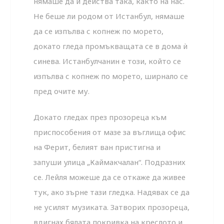
нямаше да ѝ действа така, както на нас.
Не беше ли родом от Истанбул, нямаше
да се изпълва с копнеж по морето,
докато гледа промъкващата се в дома ѝ
синева. Истанбулчанин е този, който се
изпълва с копнеж по морето, ширнало се
пред очите му.
Докато гледах през прозореца към
приспособения от мазе за въглища офис
на Ферит, белият ван пристигна и
запуши улица „Каймакчалан“. Подразних
се. Лейля можеше да се откаже да живее
тук, ако зърне тази гледка. Надявах се да
не усилят музиката. Затворих прозореца,
вдигнах бялата покривка на креслото и