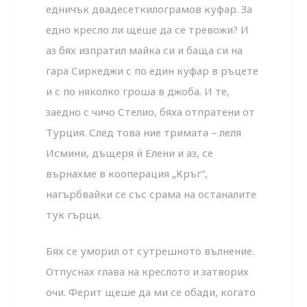
едничък двадесеткилограмов куфар. За
едно кресло ли щеше да се тревожи? И
аз бях изпратил майка си и баща си на
гара Сиркеджи с по един куфар в ръцете
и с по няколко гроша в джоба. И те,
заедно с чичо Стелио, бяха отпратени от
Турция. След това ние тримата – леля
Исмини, дъщеря ѝ Елени и аз, се
върнахме в кооперация „Кръг“,
нагърбвайки се със срама на останалите
тук гърци.
Бях се уморил от сутрешното вълнение.
Отпуснах глава на креслото и затворих
очи. Ферит щеше да ми се обади, когато