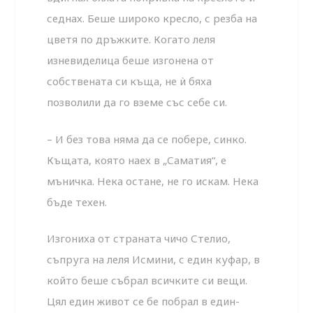
седнах. Беше широко кресло, с резба на
цветя по дръжките. Когато леля
изневиделица беше изгонена от
собствената си къща, не ѝ бяха
позволили да го вземе със себе си.
– И без това няма да се побере, синко.
Къщата, която наех в „Саматия“, е
мъничка. Нека остане, не го искам. Нека
бъде техен.
Изгониха от страната чичо Стелио,
съпруга на леля Исмини, с един куфар, в
който беше събрал всичките си вещи.
Цял един живот се бе побрал в един-