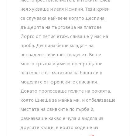
нея хукваше и леля Исмини. Тези кризи
се случваха най-вече когато Деспина,
дъщерята на търговеца на платове
Йорго от петия етаж, слизаше у нас на
проба. Деспина беше млада – на
петнадесет или шестнадесет. Беше
много сръчна и умело превръщаше
платовете от магазина на баща си в
моделите от френските списания.
Докато тропосваше полите на роклята,
която шиеше за майка ми, и отбелязваше
местата на свивките по гърба ѝ,
разказваше какво е чула и видяла из
другите къщи, в които ходеше из