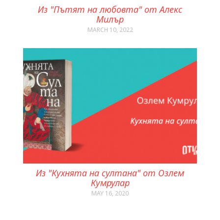
Из "Пътят на любовта" от Алекс
Милър
MARCH 10, 2022
Из "Кухнята на султана" от Озлем
Кумрулар
MAY 16, 2020