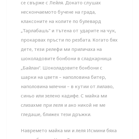
се свърже с Лейля. Докато слушах
нескончаемото бучене на града,
клаксоните на колите по булевард
„Тарлабашъ“ и тътена от ударите на чук,
прокарвах пръсти по резбата. Когато бях
дете, тези релефи ми приличаха на
шоколадовите бонбони в сладкарница
„Байлан“. Шоколадовите бонбони с
шарки на цветя – наполовина битер,
наполовина млечни – в кутии от лилаво,
синьо или зелено кадифе. С майка ми
слизахме при леля и ако никой не ме
гледаше, ближех тези дръжки.
Навремето майка ми и леля Исмини бяха