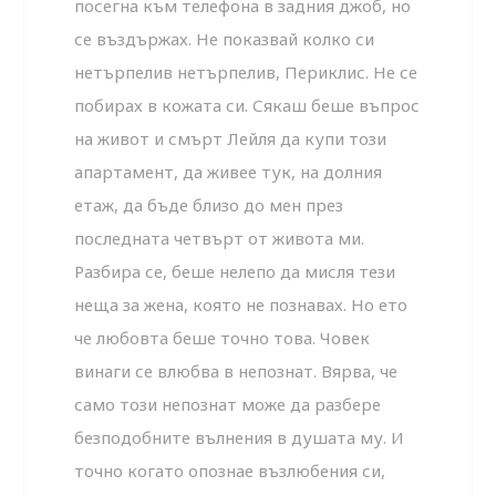
посегна към телефона в задния джоб, но
се въздържах. Не показвай колко си
нетърпелив нетърпелив, Периклис. Не се
побирах в кожата си. Сякаш беше въпрос
на живот и смърт Лейля да купи този
апартамент, да живее тук, на долния
етаж, да бъде близо до мен през
последната четвърт от живота ми.
Разбира се, беше нелепо да мисля тези
неща за жена, която не познавах. Но ето
че любовта беше точно това. Човек
винаги се влюбва в непознат. Вярва, че
само този непознат може да разбере
безподобните вълнения в душата му. И
точно когато опознае възлюбения си,