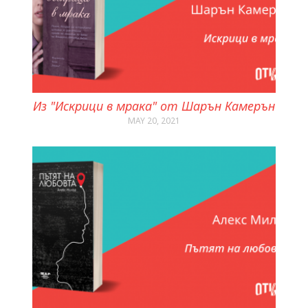
Из "Искрици в мрака" от Шарън Камерън
MAY 20, 2021