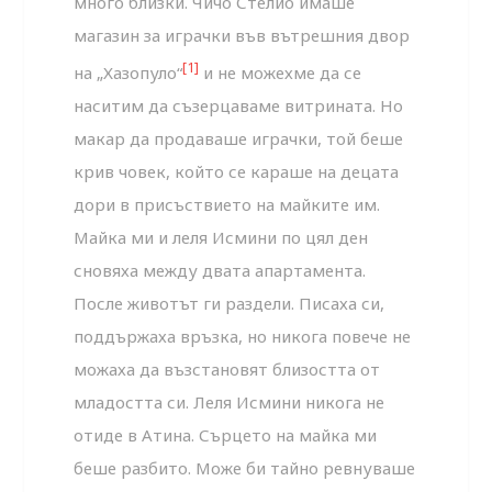
много близки. Чичо Стелио имаше
магазин за играчки във вътрешния двор
[1]
на „Хазопуло“
и не можехме да се
наситим да съзерцаваме витрината. Но
макар да продаваше играчки, той беше
крив човек, който се караше на децата
дори в присъствието на майките им.
Майка ми и леля Исмини по цял ден
сновяха между двата апартамента.
После животът ги раздели. Писаха си,
поддържаха връзка, но никога повече не
можаха да възстановят близостта от
младостта си. Леля Исмини никога не
отиде в Атина. Сърцето на майка ми
беше разбито. Може би тайно ревнуваше