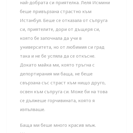
най-добрата си приятелка. Леля Исмини
беше привързана страстно към
Истанбул. Беше се отказала от съпруга
си, приятелите, дори от дъщеря си,
която бе започнала да учи в
университета, но от любимия си град
така и не бе успяла да се откъсне.
Докато майка ми, която тръгна с
депортирания ми баща, не беше
свързана със страст към нищо друго,
освен към съпруга си. Може би на това
се дължеше горчивината, която я
изпълваше.
Баща ми беше много красив мъж.