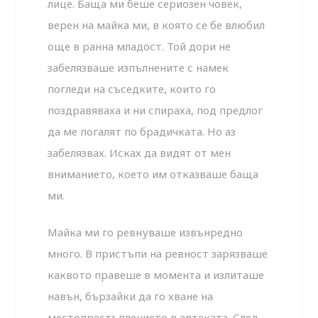
лице. Баща ми беше сериозен човек,
верен на майка ми, в която се бе влюбил
още в ранна младост. Той дори не
забелязваше изпълнените с намек
погледи на съседките, които го
поздравяваха и ни спираха, под предлог
да ме погалят по брадичката. Но аз
забелязвах. Исках да видят от мен
вниманието, което им отказваше баща
ми.
Майка ми го ревнуваше извънредно
много. В пристъпи на ревност зарязваше
каквото правеше в момента и излиташе
навън, бързайки да го хване на
местопрестъплението в аптеката. След