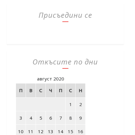
Присъедини се
Откъсите по дни
август 2020
П
В
С
Ч
П
С
Н
1
2
3
4
5
6
7
8
9
10
11
12
13
14
15
16