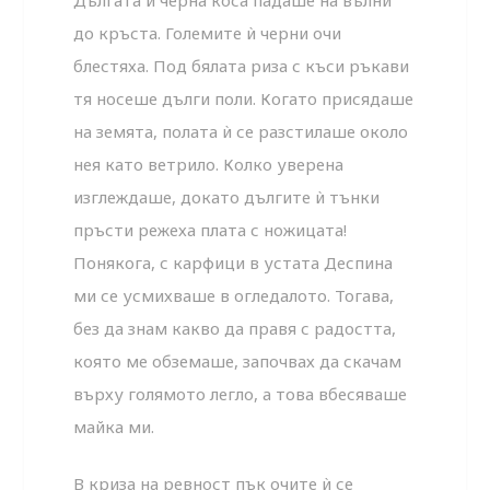
до кръста. Големите ѝ черни очи
блестяха. Под бялата риза с къси ръкави
тя носеше дълги поли. Когато присядаше
на земята, полата ѝ се разстилаше около
нея като ветрило. Колко уверена
изглеждаше, докато дългите ѝ тънки
пръсти режеха плата с ножицата!
Понякога, с карфици в устата Деспина
ми се усмихваше в огледалото. Тогава,
без да знам какво да правя с радостта,
която ме обземаше, започвах да скачам
върху голямото легло, а това вбесяваше
майка ми.
В криза на ревност пък очите ѝ се