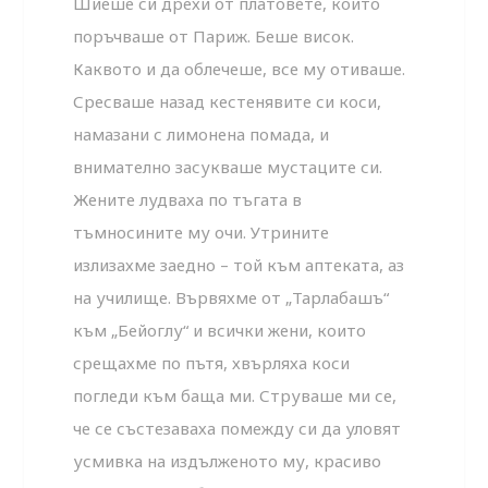
Шиеше си дрехи от платовете, които
поръчваше от Париж. Беше висок.
Каквото и да облечеше, все му отиваше.
Сресваше назад кестенявите си коси,
намазани с лимонена помада, и
внимателно засукваше мустаците си.
Жените лудваха по тъгата в
тъмносините му очи. Утрините
излизахме заедно – той към аптеката, аз
на училище. Вървяхме от „Тарлабашъ“
към „Бейоглу“ и всички жени, които
срещахме по пътя, хвърляха коси
погледи към баща ми. Струваше ми се,
че се състезаваха помежду си да уловят
усмивка на издълженото му, красиво