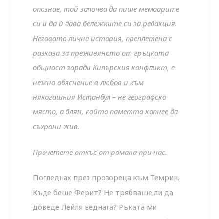
опознае, той започва да пише мемоарите
си и да ѝ дава бележките си за редакция.
Неговата лична история, преплетена с
разказа за преживяното от гръцката
общност заради Кипърския конфликт, е
нежно обяснение в любов и към
някогашния Истанбул – не географско
място, а блян, който паметта копнее да
съхрани жив.
Прочетете откъс от романа при нас.
Погледнах през прозореца към Темрин.
Къде беше Ферит? Не трябваше ли да
доведе Лейля веднага? Ръката ми