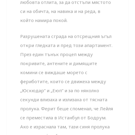
любовта отлита, за да отстъпи мястото
си на обичта, на навика и на реда, в
който намира покой.
Разрушената сграда на отсрещния ъгъл
откри гледката и пред този апартамент.
През един тънък процеп между
покривите, антените и димящите
комини се виждаше морето с
фериботите, които се движеха между
„Юскюдар“ и „Еюп“ и за по няколко
секунди влизаха и излизаха от тясната
пролука. Ферит беше споменал, че Лейля
се преместила в Истанбул от Бодрум.
Ако е израснала там, тази синя пролука