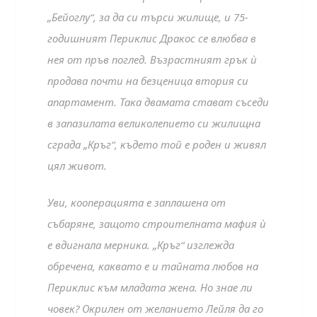
„Бейоглу“, за да си търси жилище, и 75-
годишният Периклис Дракос се влюбва в
нея от пръв поглед. Възрастният грък ѝ
продава почти на безценица втория си
апартамент. Така двамата стават съседи
в запазилата великолепието си жилищна
сграда „Кръг“, където той е роден и живял
цял живот.
Уви, кооперацията е заплашена от
събаряне, защото строителната мафия ѝ
е вдигнала мерника. „Кръг“ изглежда
обречена, каквато е и тайната любов на
Периклис към младата жена. Но знае ли
човек? Окрилен от желанието Лейля да го