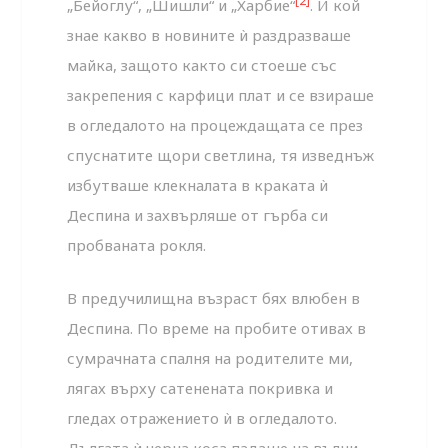
[2]
„Бейоглу“, „Шишли“ и „Харбие“
. И кой
знае какво в новините ѝ раздразваше
майка, защото както си стоеше със
закрепения с карфици плат и се взираше
в огледалото на процеждащата се през
спуснатите щори светлина, тя изведнъж
избутваше клекналата в краката ѝ
Деспина и захвърляше от гърба си
пробваната рокля.
В предучилищна възраст бях влюбен в
Деспина. По време на пробите отивах в
сумрачната спалня на родителите ми,
лягах върху сатенената покривка и
гледах отражението ѝ в огледалото.
Дългата ѝ черна коса падаше на вълни