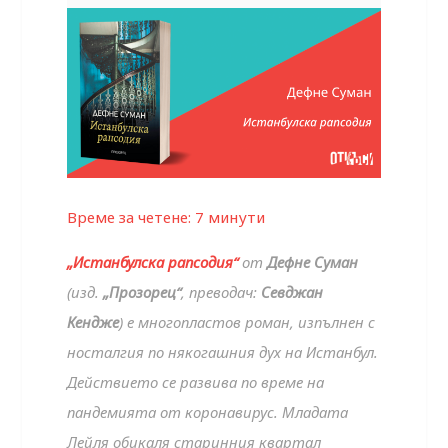
Време за четене:
7
минути
„Истанбулска рапсодия“
от
Дефне Суман
(изд.
„Прозорец“
, преводач:
Севджан
Кендже
) е многопластов роман, изпълнен с
носталгия по някогашния дух на Истанбул.
Действието се развива по време на
пандемията от коронавирус. Младата
Лейля обикаля старинния квартал