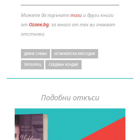
Можете да поръчате
тази
и други книги
от
Ozone.bg
, за много от тях ви очакват
отстъпки
.
ДЕФНЕ СУМАН
ИСТАНБУЛСКА РАПСОДИЯ
ПРОЗОРЕЦ
СЕВДЖАН КЕНДЖЕ
Подобни откъси