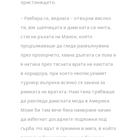
пристанището.
– Разбира се, веднага – отвърна високо
тя, взе шапчицата и дамската си чанта,
стисна ръката на Манон, която
продължаваше да гледа развълнувана
през прозорчето, хвана дългата си пола и
я натика през тясната врата на каютата
в коридора, при което неописуемият
турнюр въпреки всичко се закачи за
рамката на вратата. Наистина трябваше
да разгледа дамската мода в Америка.
Може би там вече бяха намерили начин
да избегнат досадните подложки под
гърба. Но ядът ѝ премина в мига, в който