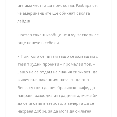
ще има честта да присъства. Разбира се,
че американците ще обикнат своята
лейди!
Гюстав сякаш изобщо не я чу, затвори се
още повече в себе си.
– Понякога се питам защо се захващам с
тези трудни проекти – промълви той. –
Защо не се отдам на личния си живот, да
живея във ваканционната къща във
Веве, сутрин да пия бразилско кафе, да
направя разходка из градината, може би
да се изкъпя в езерото, а вечерта да се
нахраня добре, за да мога да си легна