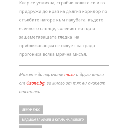
Клер се усмихна, сграбчи полите си и го
придружи до края на дългия коридор по
стълбите нагоре към палубата, където
есенното слънце, соленият вятър и
зашеметяващата гледка на
приближаващия се силует на града
прогониха всяка мрачна мисъл.
Можете да поръчате
тази
и други книги
от
Ozone.bg
, за много от тях ви очакват
отстъпки
ЛЕМУР БУКС
МАДМОАЗЕЛ АЙФЕЛ И КУЛАТА НА ЛЮБОВТА