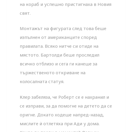
на кораб и успешно пристигнаха в Новия
свят.
Монтажът на фигурата след това беше
изпълнен от американците според
правилата. Всяко нитче си отиде на
мястото. Бартолди беше проследил
всичко отблизо и сега ги канеше за
тържественото откриване на
колосалната статуя.
Клер забеляза, че Роберт се е нахранил и
се изправи, за да помогне на детето да се
оригне. Докато ходеше напред-назад,
мислите ѝ отлетяха при Ади у дома.