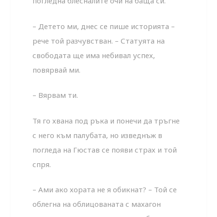
погледна блесналите очи на баща си.
– Детето ми, днес се пише историята –
рече той разчувстван. – Статуята на
свободата ще има небивал успех,
повярвай ми.
– Вярвам ти.
Тя го хвана под ръка и понечи да тръгне
с него към палубата, но изведнъж в
погледа на Гюстав се появи страх и той
спря.
– Ами ако хората не я обикнат? – Той се
облегна на облицованата с махагон