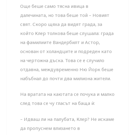
Още беше само тясна ивица в
далечината, но това беше той – Новият
свят. Скоро щяха да видят града, за
който Клер толкова беше слушала: града
на фамилиите Вандербилт и Астор,
основан от холандците и подреден като
на чертожна дъска. Това се е случило
отдавна, междувременно Ню Йорк беше
набъбнал до почти два милиона жители.
На вратата на каютата се почука и малко
след това се чу гласът на баща ѝ:
– Идваш ли на палубата, Клер? Не искаме
да пропуснем влизането в