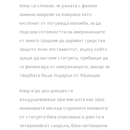
Клер си спомни, че ръката с факела
замина навреме за Америка като
експонат от пътуваща изложба, за да
подсили готовността на американците
от много градове да даряват средства.
Защото поне постаментът, върху който
щеше да застане статуята, трябваше да
се финансира от американците, макар че
творбата беше подарък от Франция.
Клер и до ден днешен се
въодушевяваше при мисълта как през
изминалите месеци отделните елементи
от статуята бяха опаковани в двеста и
четиринайсет сандъка, бяха натоварени