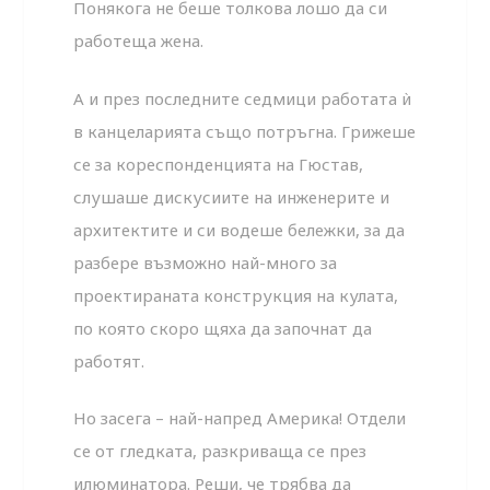
Понякога не беше толкова лошо да си
работеща жена.
А и през последните седмици работата ѝ
в канцеларията също потръгна. Грижеше
се за кореспонденцията на Гюстав,
слушаше дискусиите на инженерите и
архитектите и си водеше бележки, за да
разбере възможно най-много за
проектираната конструкция на кулата,
по която скоро щяха да започнат да
работят.
Но засега – най-напред Америка! Отдели
се от гледката, разкриваща се през
илюминатора. Реши, че трябва да