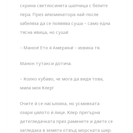
скрина светлосинята шапчица с белите
пера. През илюминатора най-после
забеляза да се появява суша – само една
тясна ивица, но суша!
– Манон! Ето я Америка! – извика тя.
Манон тутакси дотича.
– Колко хубаво, че мога да видя това,
мила моя Клер!
Очите ѝ се насълзиха, но усмивката
озари цялото ѝ лице. Клер прегърна
детегледачката през раменете и двете се
загледаха в земята отвъд морската шир.