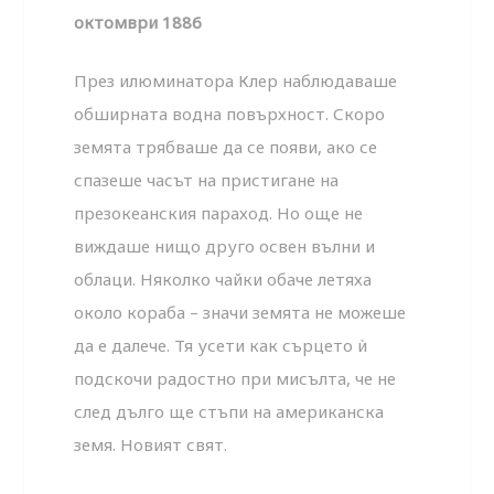
октомври 1886
През илюминатора Клер наблюдаваше
обширната водна повърхност. Скоро
земята трябваше да се появи, ако се
спазеше часът на пристигане на
презокеанския параход. Но още не
виждаше нищо друго освен вълни и
облаци. Няколко чайки обаче летяха
около кораба – значи земята не можеше
да е далече. Тя усети как сърцето ѝ
подскочи радостно при мисълта, че не
след дълго ще стъпи на американска
земя. Новият свят.