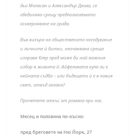
дьо Мопасан и Александър Дюма, се
обединява срещу предполагаемото
оскверняване на града.
Във вихъра на общественото негодувание
и личните ѝ битки, неочаквана среща
изправя Клер пред може би най-важния
избор в живота й: Айфеловата кула ли е
нейната съдба – или бъдещето ѝ е в новия
свят, отвъд океана?
Прочетете откъс от романа при нас.
Месец и половина по-късно:
пред бреговете на Ню Йорк, 27