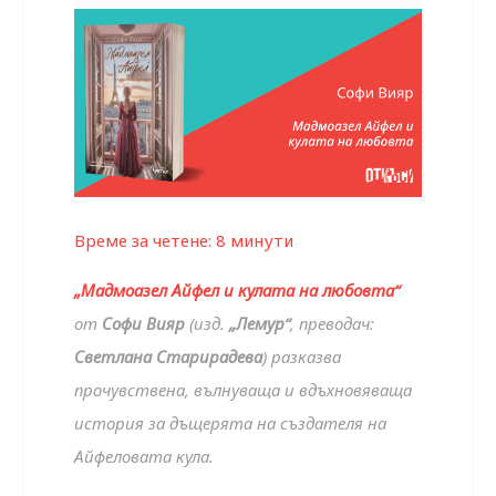
Време за четене:
8
минути
„Мадмоазел Айфел и кулата на любовта“
от
Софи Вияр
(изд.
„Лемур“
, преводач:
Светлана Старирадева
) разказва
прочувствена, вълнуваща и вдъхновяваща
история за дъщерята на създателя на
Айфеловата кула.