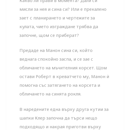
Какво ли прави в момента? Дали си
мисли за нея и сина си? Или е прекалено
зает с планирането и чертежите за
кулата, чието изграждане трябва да
започне, щом се приберат?
Предаде на Манон сина си, който
веднага спокойно заспа, и се зае с
обличането на мъчителния корсет. Щом
остави Роберт в креватчето му, Манон ѝ
помогна със затягането на корсета и
обличането на синята рокля.
В наредените една върху друга кутии за
шапки Клер започна да търси нещо
подходящо и накрая приготви върху