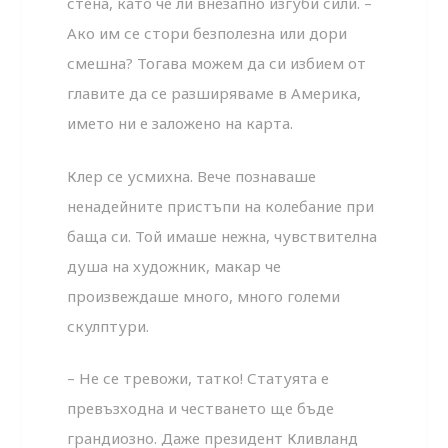
стена, като че ли внезапно изгуби сили. –
Ако им се стори безполезна или дори
смешна? Тогава можем да си избием от
главите да се разширяваме в Америка,
името ни е заложено на карта.
Клер се усмихна. Вече познаваше
ненадейните пристъпи на колебание при
баща си. Той имаше нежна, чувствителна
душа на художник, макар че
произвеждаше много, много големи
скулптури.
– Не се тревожи, татко! Статуята е
превъзходна и честването ще бъде
грандиозно. Даже президент Кливланд