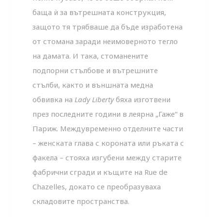
баща ѝ за вътрешната конструкция,
защото тя трябваше да бъде изработена
от стомана заради неимоверното тегло
на дамата. И така, стоманените
подпорни стълбове и вътрешните
стълби, както и външната медна
обвивка на
Lady
Liberty
бяха изготвени
през последните години в леярна „Гаже“ в
Париж. Междувременно отделните части
– женската глава с короната или ръката с
факела – стояха изгубени между старите
фабрични сгради и къщите на Rue de
Chazelles, докато се преобразуваха
складовите пространства.