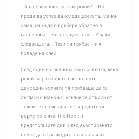
– Какво мислиш за тази рокля? – Но
преди да успее да огледа дрехата, Манон
сама реши да я прибере обратно в
гардероба: – Не, всъщност не. – Свали
следващата. – Тази ти трябва – и я
подаде на Клер.
След един поглед към светлосинята, лека
рокля за разходка с елегантните
двуредни копчета тя трябваше да се
съгласи с Манон. С усилие се отърси от
тъжните спомени и се съсредоточи
върху роклята, Ню Йорк и
предстоящите дни. След акостирането
щеше да се разходи с тази рокля из