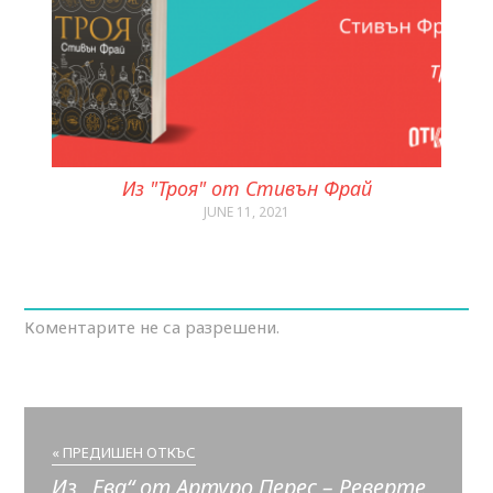
Из "Троя" от Стивън Фрай
JUNE 11, 2021
Коментарите не са разрешени.
« ПРЕДИШЕН ОТКЪС
Из „Ева“ от Артуро Перес – Реверте