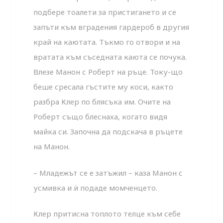
подбере тоалети за пристигането и се
запъти към вградения гардероб в другия
край на каютата. Тъкмо го отвори и на
вратата към съседната каюта се почука.
Влезе Манон с Роберт на ръце. Току-що
беше сресала гъстите му коси, както
разбра Клер по блясъка им. Очите на
Роберт също блеснаха, когато видя
майка си. Започна да подскача в ръцете
на Манон.
– Младежът се е затъжил – каза Манон с
усмивка и ѝ подаде момченцето.
Клер притисна топлото телце към себе