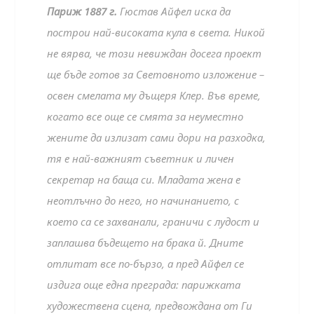
Париж 1887 г.
Гюстав Айфел иска да
построи най-високата кула в света. Никой
не вярва, че този невиждан досега проект
ще бъде готов за Световното изложение –
освен смелата му дъщеря Клер. Във време,
когато все още се смята за неуместно
жените да излизат сами дори на разходка,
тя е най-важният съветник и личен
секретар на баща си. Младата жена е
неотлъчно до него, но начинанието, с
което са се захванали, граничи с лудост и
заплашва бъдещето на брака й. Дните
отлитат все по-бързо, а пред Айфел се
издига още една преграда: парижката
художествена сцена, предвождана от Ги