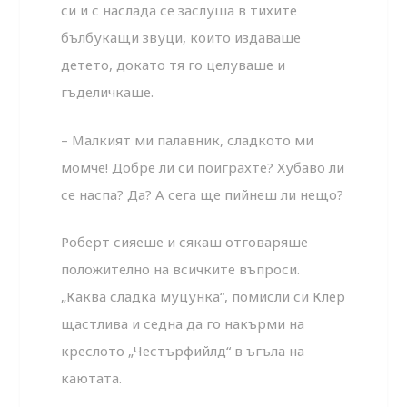
си и с наслада се заслуша в тихите
бълбукащи звуци, които издаваше
детето, докато тя го целуваше и
гъделичкаше.
– Малкият ми палавник, сладкото ми
момче! Добре ли си поиграхте? Хубаво ли
се наспа? Да? А сега ще пийнеш ли нещо?
Роберт сияеше и сякаш отговаряше
положително на всичките въпроси.
„Каква сладка муцунка“, помисли си Клер
щастлива и седна да го накърми на
креслото „Честърфийлд“ в ъгъла на
каютата.