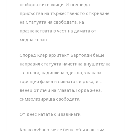
нюйоркските улици. И щеше да
присъства на тържественото откриване
на Статуята на свободата, на
празненствата в чест на дамата от
медна сплав.
Според Клер архитект Бартолди беше
направил статуята наистина внушителна
– с дълга, надиплена одежда, хванала
горящия факел в силната си ръка, и с
венец от лъчи на главата. Горда жена,
символизираща свободата.
От днес нататък и завинаги.
Колко хубаво, че се беше обърнал към