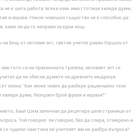
 не е шега работа: всеки език има стотици хиляди думи,
тия и изрази. Никое човешко същество не е способно да
, камо ли да го направи за една нощ.
 на Бещ от неговия зет, светия учител равин Гершон от
 мястото си на празничната трапеза, неговият зет се
учител да ни обясни думите на древните мъдреци:
сет езика.“ Как може човек да разбере рационално тези
 хиляди думи, безкраен брой фрази и изрази?“
нието, Баал Шем започнал да рецитира цели страници от
ъпроса. Той говорел ли говорел, без да спира, отмерено и
и се чудели: наистина ли учителят им не разбра въпроса?