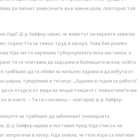
 Няма да пипнат замесените във важни дела, повторил той
а Ида? Д-р Зайфер казал, че животът на евреите зависел
ят годността за тежък труд в лагера. Това бил реален
това Ида често наричала туберкулозата лека настинка, а
рано тя се опитвала да задържи в болницата всеки, който
тя трябвало да ги обяви за напълно здрави и да избута от
а шарка, туларемия и тетанус. „Здрави и годни за работа“
 да се отърси от вида на нещастниците с пожълтялата им
ък в очите. – Ти ги спасяваш – повтарял д-р Зайфер.
Немците не трябвало да забелязват очевидната
ла. Д-р Зайфер идвал и поставял пред Ида списък на
 изпратени в лагер. Ида знаела, че тези хора са платили