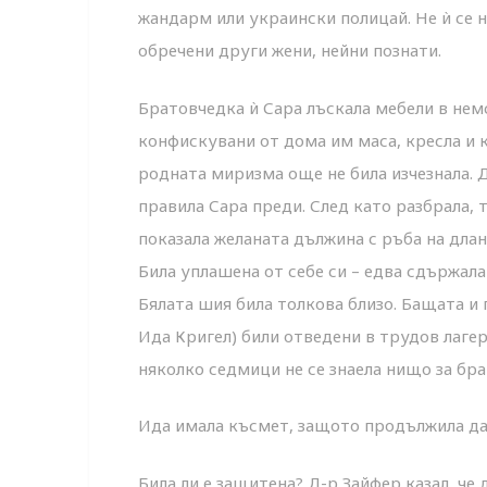
жандарм или украински полицай. Не ѝ се 
обречени други жени, нейни познати.
Братовчедка ѝ Сара лъскала мебели в нем
конфискувани от дома им маса, кресла и к
родната миризма още не била изчезнала. 
правила Сара преди. След като разбрала, 
показала желаната дължина с ръба на длан
Била уплашена от себе си – едва сдържала
Бялата шия била толкова близо. Бащата и 
Ида Кригел) били отведени в трудов лагер
няколко седмици не се знаела нищо за бра
Ида имала късмет, защото продължила да 
Била ли е защитена? Д-р Зайфер казал, че