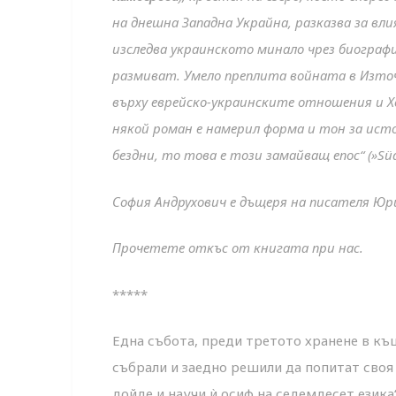
на днешна Западна Украйна, разказва за в
изследва украинското минало чрез биограф
размиват. Умело преплита войната в Източ
върху еврейско-украинските отношения и Х
някой роман е намерил форма и тон за ист
бездни, то това е този замайващ епос“ (»Süd
София Андрухович е дъщеря на писателя Юрий
Прочетете откъс от книгата при нас.
*****
Една събота, преди третото хранене в къ
събрали и заедно решили да попитат своя
дойде и научи ѝ осиф на седемдесет езика