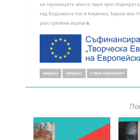
на германците много пари чрез Юденрата, ч
зад бодливата тел в Каменка, Бирки или Г
разстреляни веднаг
а.
АМАДОКА
ПАРАДОКС
СОФИЯ АНДРУХОВИЧ
По