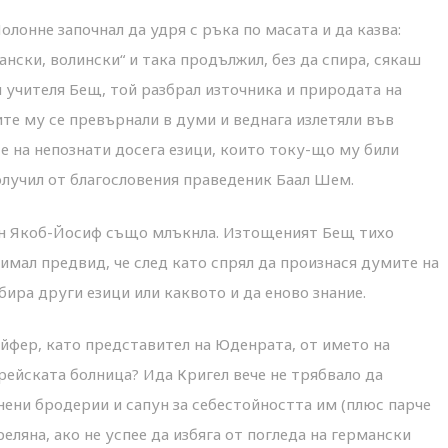
онне започнал да удря с ръка по масата и да казва:
ански, волински“ и така продължил, без да спира, сякаш
и учителя Бещ, той разбрал източника и природата на
ите му се превърнали в думи и веднага излетяли във
е на непознати досега езици, които току-що му били
олучил от благословения праведеник Баал Шем.
вин Якоб-Йосиф също млъкнла. Изтощеният Бещ тихо
 имал предвид, че след като спрял да произнася думите на
бира други езици или каквото и да еново знание.
айфер, като представител на Юденрата, от името на
врейската болница? Ида Кригел вече не трябвало да
ени бродерии и сапун за себестойността им (плюс парче
реляна, ако не успее да избяга от погледа на германски