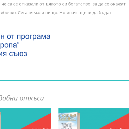
е са се отказали от цялото си богатство, за да се окажат
либочко. Сега нямали нищо. Но иначе щели да бъдат
добни откъси