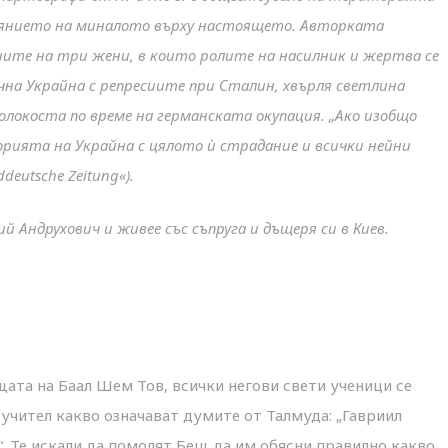
лиянието на миналото върху настоящето. Авторката
иите на три жени, в които ролите на насилник и жертва се
на Украйна с репресиите при Сталин, хвърля светлина
олокоста по време на германската окупация. „Ако изобщо
орията на Украйна с цялото ѝ страдание и всички нейни
deutsche Zeitung«).
 Андрухович и живее със съпруга и дъщеря си в Киев.
щата на Баал Шем Тов, всички негови свети ученици се
 учител какво означават думите от Талмуда: „Гавриил
“. Те искали да помолят Бещ да им обясни правилно какво