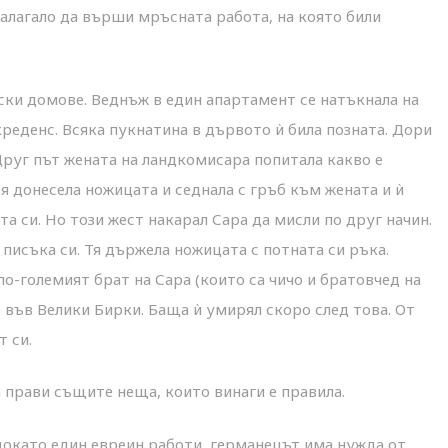
налагало да върши мръсната работа, на която били
ски домове. Веднъж в един апартамент се натъкнала на
реденс. Всяка пукнатина в дървото ѝ била позната. Дори
Друг път жената на ландкомисара попитала какво е
тя донесела ножицата и седнала с гръб към жената и ѝ
та си. Но този жест накарал Сара да мисли по друг начин.
 писъка си. Тя държела ножицата с потната си ръка.
по-големият брат на Сара (които са чичо и братовчед на
 във Велики Бирки. Баща ѝ умирял скоро след това. От
т си.
прави същите неща, които винаги е правила.
 докато един евреин работи, германецът има нужда от