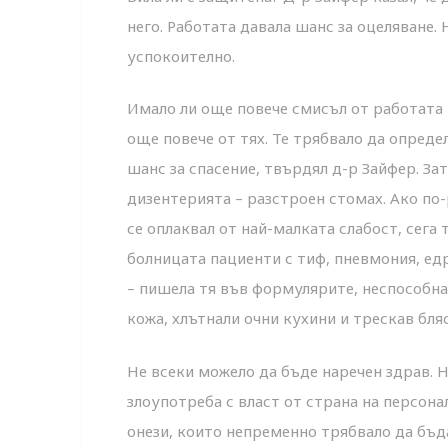
него. Работата давала шанс за оцеляване.
успокоително.
Имало ли още повече смисъл от работата н
още повече от тях. Те трябвало да определ
шанс за спасение, твърдял д-р Зайфер. За
дизентерията – разстроен стомах. Ако по-
се оплаквал от най-малката слабост, сега 
болницата пациенти с тиф, пневмония, едр
– пишела тя във формулярите, неспособна
кожа, хлътнали очни кухини и трескав бляс
Не всеки можело да бъде наречен здрав. 
злоупотреба с власт от страна на персона
онези, които непременно трябвало да бъдат