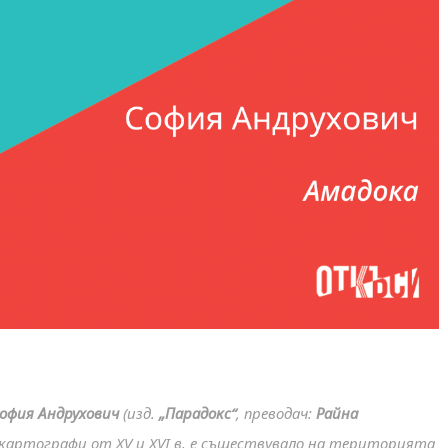
офия Андрухович
(изд.
„Парадокс“
, преводач:
Райна
д картографи от XV и XVI в. е съществувало на територията