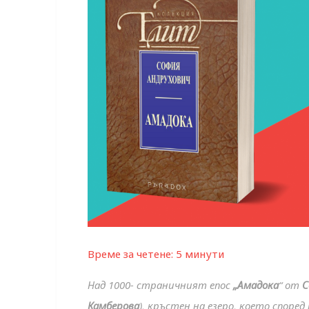
Време за четене:
5
минути
Над 1000- страничният епос
„Амадока
“ от
С
Камберова
), кръстен на езеро, което споре