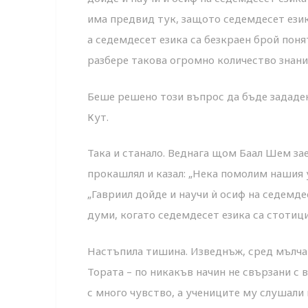
има предвид тук, защото седемдесет езика
а седемдесет езика са безкраен брой поня
разбере такова огромно количество знания
Беше решено този въпрос да бъде зададен
Кут.
Така и станало. Веднага щом Баал Шем зае
прокашлял и казал: „Нека помолим нашия 
„Гавриил дойде и научи ѝ осиф на седемде
думи, когато седемдесет езика са стотици
Настъпила тишина. Изведнъж, сред мълча
Тората – по никакъв начин не свързани с в
с много чувство, а учениците му слушали 