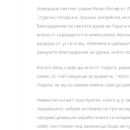
Изведнъж светият равин Яков-Йосиф от Пол
„Турски, татарски, гръцки, английски, исп
благодарение на светите думи на Тората 
всеки от седемдесетте земни езика. Мисл
въздуха от устата му, облечени в одеждит
разкрити благодарение на урока, който п
Когато Бещ спрял да чете от Тората, ра
казал: „И той говореше за дървета…” Като
Тората, не му останали повече сили да раз
Имала ли късмет Ида Кригел, която д-р З
германците, избрал за главна сестра на е
продава домашно изработените си коприн
хляб), постоянно под заплаха да бъде заст