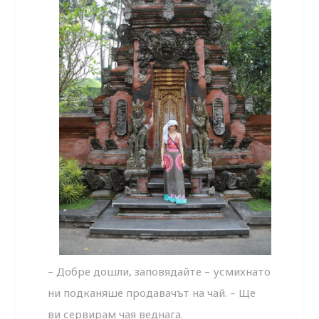
– Добре дошли, заповядайте – усмихнато
ни подканяше продавачът на чай. – Ще
ви сервирам чая веднага.