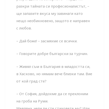
разкри тайната си професионалистът, –
ще запазите вкуса му завинаги като
нещо необикновено, защото е направен
с любов.
– Дай боже! – засмяхме се всички.
– Говорите добре български за турчин.
– Живял съм в България в младостта си,
в Хасково, но нямам вече близки там. Вие
от кой град сте?
– От София, дойдохме да се преклоним
на гроба на Руми.
Мевляна, чели ли сте стиховете му? Или