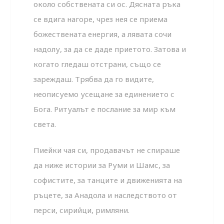
около собствената си ос. Дясната ръка
се вдига нагоре, чрез нея се приема
божествената енергия, а лявата сочи
надолу, за да се даде приетото. Затова и
когато гледаш отстрани, също се
зареждаш. Трябва да го видите,
неописуемо усещане за единението с
Бога. Ритуалът е послание за мир към
света.
Пиейки чая си, продавачът не спираше
да ниже истории за Руми и Шамс, за
софистите, за танците и движенията на
ръцете, за Анадола и наследството от
перси, сирийци, римляни.