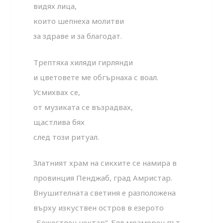
видях лица,
които шепнеха молитви
за здраве и за благодат.
Трептяха хиляди гирлянди
и цветовете ме обгърнаха с воал.
Усмихвах се,
от музиката се възрадвах,
щастлива бях
след този ритуал.
Златният храм на сикхите се намира в
провинция Пенджаб, град Амристар.
Внушителната светиня е разположена
върху изкуствен остров в езерото
„Божествен нектар“. Бял мраморен път