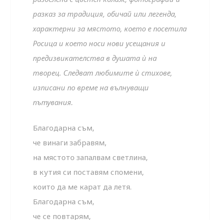
разказ за традиция, обичай или легенда,
характерни за мястото, което е посетила
Росица и което носи нови усещания и
предизвикателства в душата ѝ на
творец. Следват любимите ѝ стихове,
изписани по време на вълнуващи
пътувания.
Благодарна съм,
че винаги забравям,
на мястото запалвам светлина,
в кутия си поставям спомени,
които да ме карат да летя.
Благодарна съм,
че се повтарям,