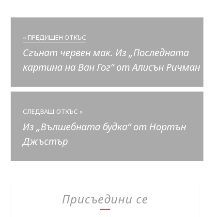
« ПРЕДИШЕН ОТКЪС
Сгънат червен мак. Из „Последната
картина на Ван Гог“ от Алисън Ричман
СЛЕДВАЩ ОТКЪС »
Из „Вълшебната будка“ от Нортън
Джъстър
Присъедини се