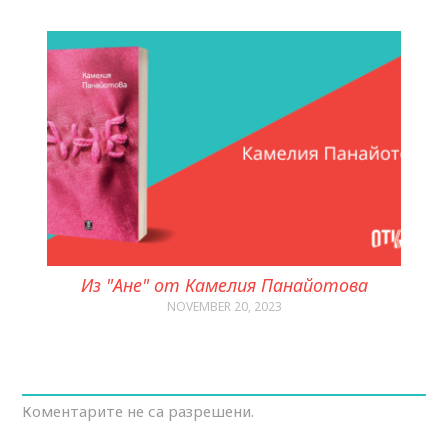
Из "Ане" от Камелия Панайотова
NOVEMBER 20, 2023
Коментарите не са разрешени.