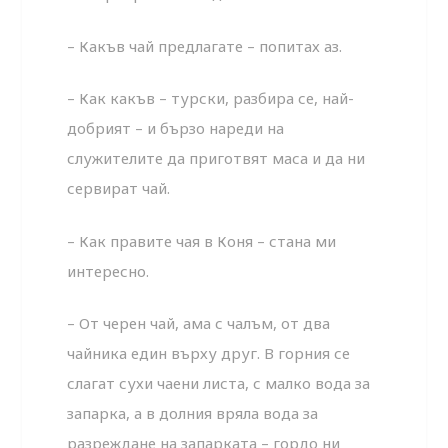
– Какъв чай предлагате – попитах аз.
– Как какъв – турски, разбира се, най-
добрият – и бързо нареди на
служителите да приготвят маса и да ни
сервират чай.
– Как правите чая в Коня – стана ми
интересно.
– От черен чай, ама с чалъм, от два
чайника един върху друг. В горния се
слагат сухи чаени листа, с малко вода за
запарка, а в долния вряла вода за
разреждане на запарката – гордо ни