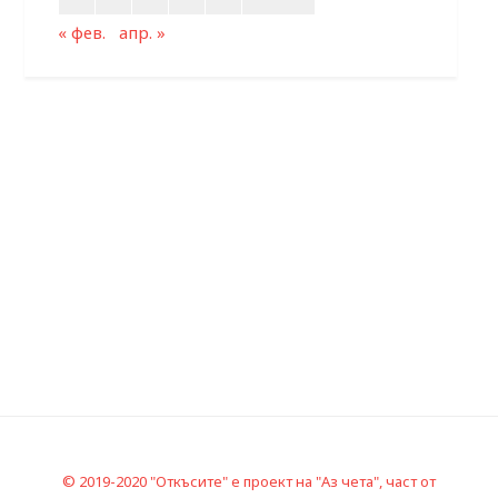
« фев.
апр. »
© 2019-2020 "Откъсите" е проект на "Аз чета", част от