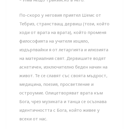
По-скоро у неговия приятел Шемс от
Тебриз, странстващ дервиш (този, който
ходи от врата на врата), който променя
философията на учителя изцяло,
издърпвайки я от летаргията и илюзията
на материалния свят. Дервишите водят
аскетичен, изключително беден начин на
живот. Те се славят със своята мъдрост,
медицина, поезия, просветление и
остроумие. Олицетворяват врата към
Бога, чрез музиката и танца се осъзнава
идентичността с Бога, който живее у
всеки от нас.