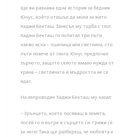
Ще ви разкажа една история за бедния
Юнус, който отишъл да моли за жито
Хаджи Бекташ. Занесъл му торба с глог.
Хаджи Бекташ го попитал три пъти
какво иска – пшеница или светлина, сто
пъти повече от глога. Юнус предпочел
зърното, защото селото имало нужда от
храна – светлината и мъдростта не се
ядат.
На изпроводяк Хаджи Бекташ му казал:
– Зрънцето, което посяваш в земята,
посей го и вътре в сърцето си. Грижи се
за него! Така ще разбереш, че любовта е