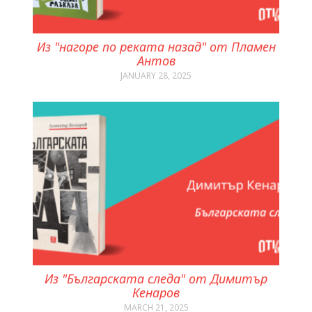
Из "нагоре по реката назад" от Пламен
Антов
JANUARY 28, 2025
Из "Българската следа" от Димитър
Кенаров
MARCH 21, 2025