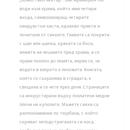
води към храма, който има четири
входа, символизиращ четирите
хиндуистки касти, еднакво приети и
почитани от сикхите. Главите са покрити
с шал или шапка, краката са боси,
измити на чешмите пред храма, и се
прави поклон до земята, вярва се, че
водата в езерото е лековита. Книгата,
която се съхранява в сградата, е
свещена и се чете през деня. Страниците
са инкрустирани върху позлатени медни
плочи на куполите. Мъжете сикхи са
разпознаваеми по тюрбана, с който
скриват неподстриганата си коса,