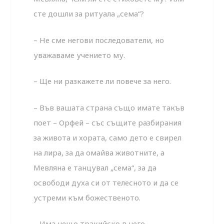
сте дошли за ритуала „сема“?
– Не сме негови последователи, но
уважаваме учението му.
– Ще ни разкажете ли повече за него.
– Във вашата страна също имате такъв
поет – Орфей – със същите разбирания
за живота и хората, само дето е свирел
на лира, за да омайва животните, а
Мевляна е танцувал „сема“, за да
освободи духа си от телесното и да се
устреми към божественото.
– Има нещо тракийско в него.