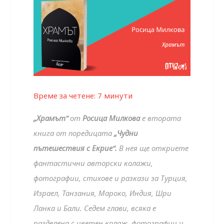
Време за четене:
7
минути
„Храмът“
от
Росица Милкова
е втората
книга от поредицата
„Чудни
пътешествия с Екрие“.
В нея ще откриете
фантастични авторски колажи,
фотографии, стихове и разкази за Турция,
Израел, Танзания, Мароко, Индия, Шри
Ланка и Бали. Седем глави, всяка е
разделена с цветен колаж, фотографии и