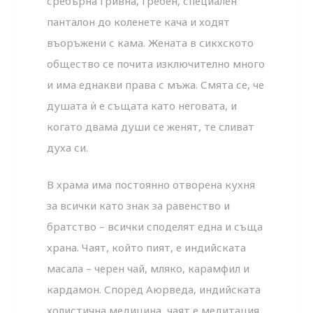
сребърна гривна, гребен, специален
панталон до коленете кача и ходят
въоръжени с кама. Жената в сикхското
общество се почита изключително много
и има еднакви права с мъжа. Смята се, че
душата ѝ е същата като неговата, и
когато двама души се женят, те сливат
духа си.
В храма има постоянно отворена кухня
за всички като знак за равенство и
братство – всички споделят една и съща
храна. Чаят, който пият, е индийската
масала – черен чай, мляко, карамфил и
кардамон. Според Аюрведа, индийската
холистична медицина, чаят е медитация,