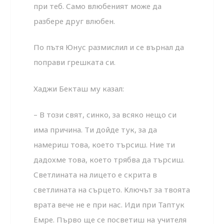
при теб. Само влюбеният може да
разбере друг влюбен.
По пътя Юнус размислил и се върнал да
поправи грешката си.
Хаджи Бекташ му казал:
– В този свят, синко, за всяко нещо си
има причина. Ти дойде тук, за да
намериш това, което търсиш. Ние ти
дадохме това, което трябва да търсиш.
Светлината на лицето е скрита в
светлината на сърцето. Ключът за твоята
врата вече не е при нас. Иди при Таптук
Емре. Първо ще се посветиш на учителя