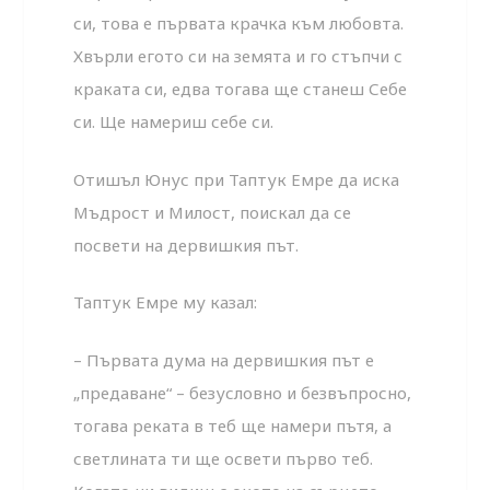
си, това е първата крачка към любовта.
Хвърли егото си на земята и го стъпчи с
краката си, едва тогава ще станеш Себе
си. Ще намериш себе си.
Отишъл Юнус при Таптук Емре да иска
Мъдрост и Милост, поискал да се
посвети на дервишкия път.
Таптук Емре му казал:
– Първата дума на дервишкия път е
„предаване“ – безусловно и безвъпросно,
тогава реката в теб ще намери пътя, а
светлината ти ще освети първо теб.