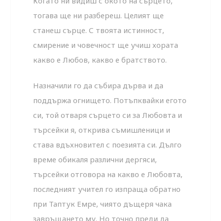
Когато ни видиш с окото на сърцето,
тогава ще ни разбереш. Целият ще
станеш сърце. С твоята истинност,
смирение и човечност ще учиш хората
какво е Любов, какво е братството.
Назначили го да събира дърва и да
поддържа огнището. Потъпквайки егото
си, той отваря сърцето си за Любовта и
търсейки я, открива съмишленици и
става вдъхновител с поезията си. Дълго
време обикаля различни дергяси,
търсейки отговора на какво е Любовта,
последният учител го изпраща обратно
при Таптук Емре, чиято дъщеря чака
завръщането му. Но точно преди да