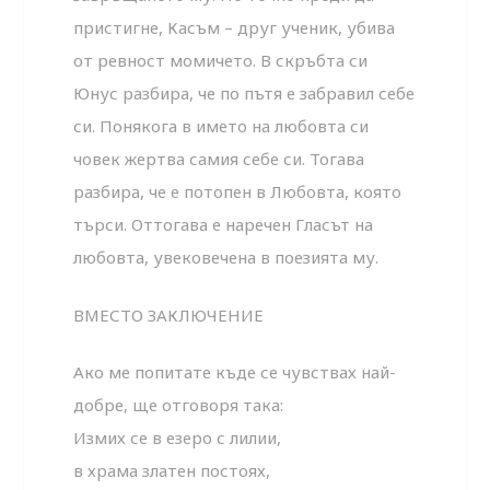
пристигне, Касъм – друг ученик, убива
от ревност момичето. В скръбта си
Юнус разбира, че по пътя е забравил себе
си. Понякога в името на любовта си
човек жертва самия себе си. Тогава
разбира, че е потопен в Любовта, която
търси. Оттогава е наречен Гласът на
любовта, увековечена в поезията му.
ВМЕСТО ЗАКЛЮЧЕНИЕ
Ако ме попитате къде се чувствах най-
добре, ще отговоря така:
Измих се в езеро с лилии,
в храма златен постоях,