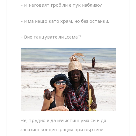
– И неговият гроб ли е тук наблизо?
– Има нещо като храм, но без останки.
– Вие танцувате ли „сема“?
Не, трудно е да изчистиш ума си и да
запазиш концентрация при въртене