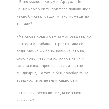
– Едно малко – изсумтя Артур. – Че
какъв комар си ти при това положение?
Какво би казал баща ти, ако можеше да
те види?
– Че какъв комар съм аз – оправдателно
повтори Арчибалд. – Просто така се
водя. Майка ми беше калинка, ето нa,
само кръстчето ми остана от нея – и
извади изпод престилката си златно
синджирче, – а татко беше хлебарка. Аз
всъщност и аз не знам какво съм.
– И това харесва ли ти? Да не знаеш
какво си?