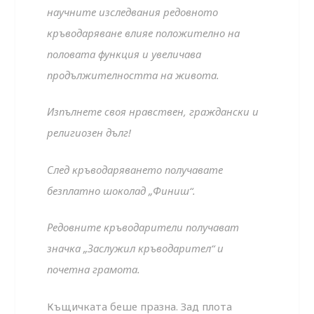
научните изследвания редовното
кръводаряване влияе положително на
половата функция и увеличава
продължителността на живота.
Изпълнете своя нравствен, граждански и
религиозен дълг!
След кръводаряването получавате
безплатно шоколад „Финиш“.
Редовните кръводарители получават
значка „Заслужил кръводарител“ и
почетна грамота.
Къщичката беше празна. Зад плота