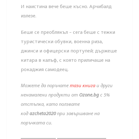
И наистина вече беше късно. Арчибалд
излезе.
Беше се преоблякъл – сега беше с тежки
туристически обувки, военна риза,
джинси и офицерски портупей; държеше
китара в калъф, с която приличаше на
рокаджия самодеец.
Можете да поръчате
тази книга
и други
ненамалени продукти от
Ozone.bg
с 5%
отстъпка, като ползвате
код
azcheta2020
при завършване на
поръчката си.