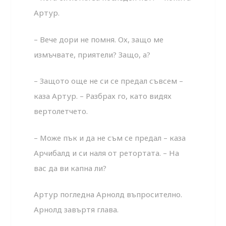
Артур.
– Вече дори не помня. Ох, защо ме
измъчвате, приятели? Защо, а?
– Защото още не си се предал съвсем –
каза Артур. – Разбрах го, като видях
вертолетчето.
– Може пък и да не съм се предал – каза
Арчибалд и си наля от ретортата. – На
вас да ви капна ли?
Артур погледна Арнолд въпросително.
Арнолд завъртя глава.