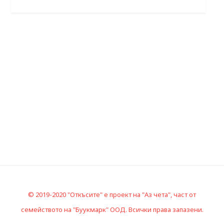
© 2019-2020 "Откъсите" е проект на "Аз чета", част от
семейството на "Буукмарк" ООД. Всички права запазени.