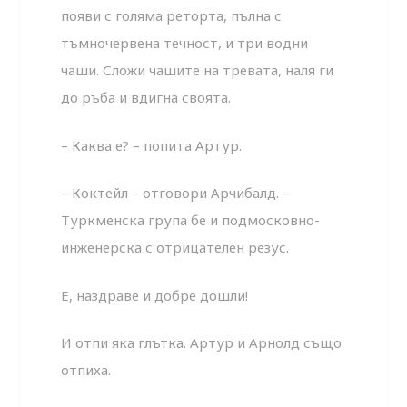
появи с голяма реторта, пълна с
тъмночервена течност, и три водни
чаши. Сложи чашите на тревата, наля ги
до ръба и вдигна своята.
– Каква е? – попита Артур.
– Коктейл – отговори Арчибалд. –
Туркменска група бе и подмосковно-
инженерска с отрицателен резус.
Е, наздраве и добре дошли!
И отпи яка глътка. Артур и Арнолд също
отпиха.