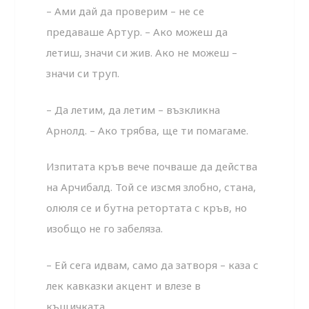
– Ами дай да проверим – не се
предаваше Артур. – Ако можеш да
летиш, значи си жив. Ако не можеш –
значи си труп.
– Да летим, да летим – възкликна
Арнолд. – Ако трябва, ще ти помагаме.
Изпитата кръв вече почваше да действа
на Арчибалд. Той се изсмя злобно, стана,
олюля се и бутна ретортата с кръв, но
изобщо не го забеляза.
– Ей сега идвам, само да затворя – каза с
лек кавказки акцент и влезе в
къщичката.