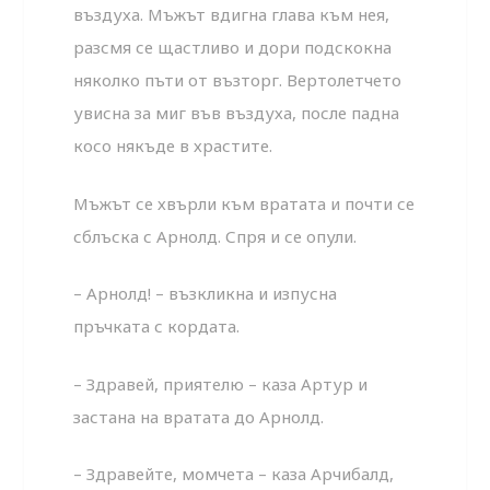
въздуха. Мъжът вдигна глава към нея,
разсмя се щастливо и дори подскокна
няколко пъти от възторг. Вертолетчето
увисна за миг във въздуха, после падна
косо някъде в храстите.
Мъжът се хвърли към вратата и почти се
сблъска с Арнолд. Спря и се опули.
– Арнолд! – възкликна и изпусна
пръчката с кордата.
– Здравей, приятелю – каза Артур и
застана на вратата до Арнолд.
– Здравейте, момчета – каза Арчибалд,