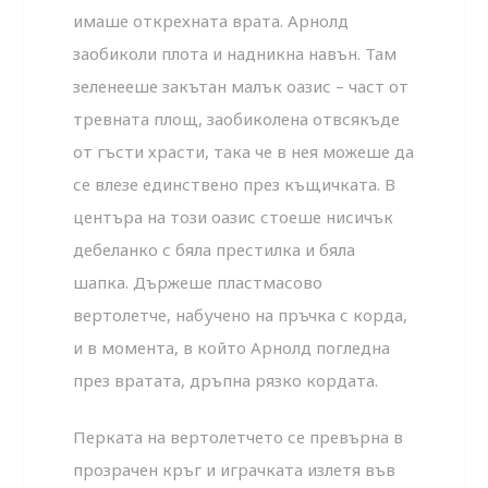
имаше открехната врата. Арнолд
заобиколи плота и надникна навън. Там
зеленееше закътан малък оазис – част от
тревната площ, заобиколена отвсякъде
от гъсти храсти, така че в нея можеше да
се влезе единствено през къщичката. В
центъра на този оазис стоеше нисичък
дебеланко с бяла престилка и бяла
шапка. Държеше пластмасово
вертолетче, набучено на пръчка с корда,
и в момента, в който Арнолд погледна
през вратата, дръпна рязко кордата.
Перката на вертолетчето се превърна в
прозрачен кръг и играчката излетя във