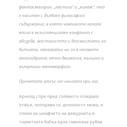
фантасмагория, „пастиш“ и „колаж“, той
е наситен с дълбоко философско
съдържание, в което човешкото начало
влиза в екзистенциален конфликт с
абсурда, жестокостта и безсмислието на
битието, показвайки ни го в неговото
многообразие, вечно движение, външни и
вътрешни метаморфози.
Прочетете откъс от книгата при нас.
Арнолд спря пред голямото огледало
отвън, пооправи се, доколкото можа, и
сложи на шкафчето на дежурната в
тоалетната бабка една смачкана рубла.