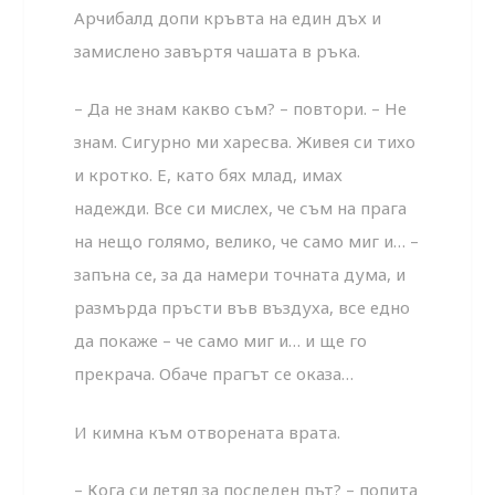
Арчибалд допи кръвта на един дъх и
замислено завъртя чашата в ръка.
– Да не знам какво съм? – повтори. – Не
знам. Сигурно ми харесва. Живея си тихо
и кротко. Е, като бях млад, имах
надежди. Все си мислех, че съм на прага
на нещо голямо, велико, че само миг и… –
запъна се, за да намери точната дума, и
размърда пръсти във въздуха, все едно
да покаже – че само миг и… и ще го
прекрача. Обаче прагът се оказа…
И кимна към отворената врата.
– Кога си летял за последен път? – попита