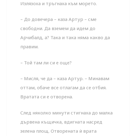
Излязоха и тръгнаха към морето.
– До довечера – каза Артур – сме
свободни. Да вземем да идем до
Арчибалд, а? Така и така няма какво да
правим.
– Той там ли си е още?
– Мисля, че да – каза Артур. – Минавам
оттам, обаче все отлагам да се отбия.
Вратата си е отворена.
След няколко минути стигнаха до малка
дървена къщичка, вдигната насред
зелена площ. Отворената ѝ врата