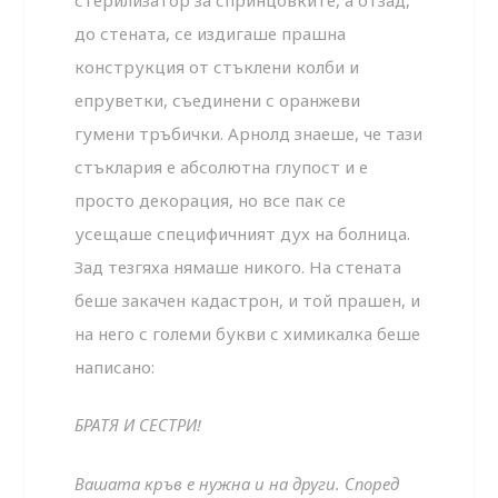
до стената, се издигаше прашна
конструкция от стъклени колби и
епруветки, съединени с оранжеви
гумени тръбички. Арнолд знаеше, че тази
стъклария е абсолютна глупост и е
просто декорация, но все пак се
усещаше специфичният дух на болница.
Зад тезгяха нямаше никого. На стената
беше закачен кадастрон, и той прашен, и
на него с големи букви с химикалка беше
написано:
БРАТЯ И СЕСТРИ!
Вашата кръв е нужна и на други. Според