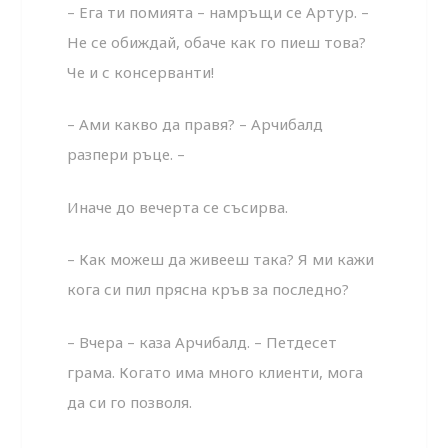
– Ега ти помията – намръщи се Артур. –
Не се обиждай, обаче как го пиеш това?
Че и с консерванти!
– Ами какво да правя? – Арчибалд
разпери ръце. –
Иначе до вечерта се съсирва.
– Как можеш да живееш така? Я ми кажи
кога си пил прясна кръв за последно?
– Вчера – каза Арчибалд. – Петдесет
грама. Когато има много клиенти, мога
да си го позволя.