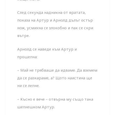
След секунда надникна от вратата,
показа на Артур и Арнолд дълъг остър
нож, усмихна се злокобно и пак се скри
вътре.
Арнолд се наведе към Артур и
прошепна:
– Май не трябваше да идваме. Да вземем
да се разкараме, а? Щото наистина ще
ни се лепне.
– Късно е вече – отвърна му също така
шепнешком Артур.