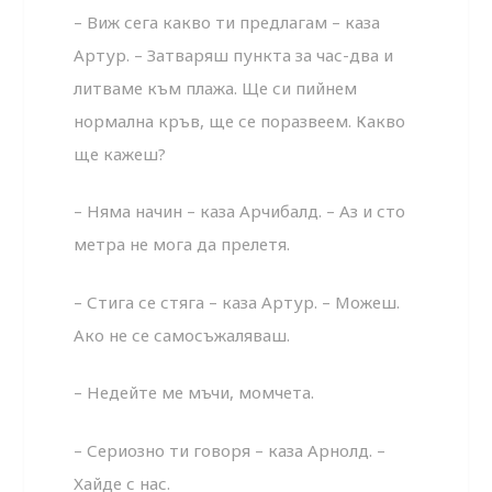
– Виж сега какво ти предлагам – каза
Артур. – Затваряш пункта за час-два и
литваме към плажа. Ще си пийнем
нормална кръв, ще се поразвеем. Какво
ще кажеш?
– Няма начин – каза Арчибалд. – Аз и сто
метра не мога да прелетя.
– Стига се стяга – каза Артур. – Можеш.
Ако не се самосъжаляваш.
– Недейте ме мъчи, момчета.
– Сериозно ти говоря – каза Арнолд. –
Хайде с нас.