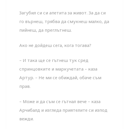
Загубил си си апетита за живот. За да си
го върнеш, трябва да смукнеш малко, да
пийнеш, да преглътнеш.
Ако не дойдеш сега, кога тогава?
– И така ще се гътнеш тук сред
спринцовките и маркучетата – каза
Артур. – Не ми се обиждай, обаче съм
прав.
– Може и да съм се гътнал вече – каза
Арчибалд и изгледа приятелите си изпод
вежди.