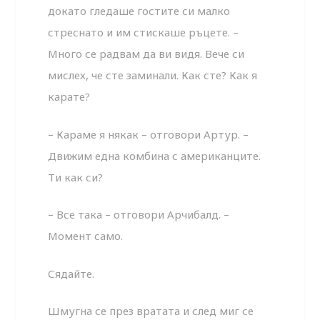
докато гледаше гостите си малко
стреснато и им стискаше ръцете. –
Много се радвам да ви видя. Вече си
мислех, че сте заминали. Как сте? Как я
карате?
– Караме я някак – отговори Артур. –
Движим една комбина с американците.
Ти как си?
– Все така – отговори Арчибалд. –
Момент само.
Сядайте.
Шмугна се през вратата и след миг се