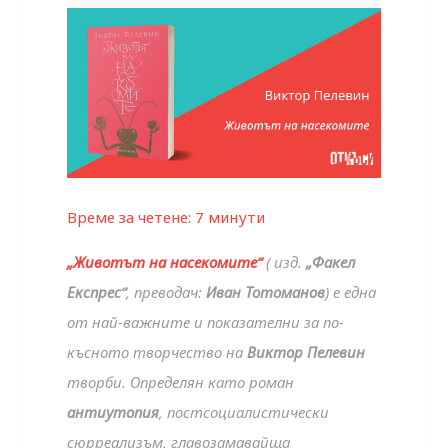
Време за четене:
7
минути
„Животът на насекомите“
( изд.
„Факел
Експрес“
, преводач:
Иван Тотоманов
) е една
от най-важните и показателни за по-
късното творчество на
Виктор Пелевин
творби. Определян като роман
антиутопия
, постсоциалистически
сюрреализъм, главозамавайща