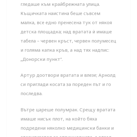
гледаше към крайбрежната улица.
Къщичката наистина беше съвсем
малка, все едно пренесена тук от някоя
детска площадка; над вратата ѝ имаше
табела – червен кръст, червен полумесец
и голяма капка кръв, а над тях надпис:
„Донорски пункт“.
Артур доотвори вратата и влезе; Арнолд
си приглади косата за пореден път и го
последва.
Вътре цареше полумрак. Срещу вратата
имаше нисък плот, на който бяха
подредени няколко медицински банки и
стерилизатор за спринцовките, а отзад,