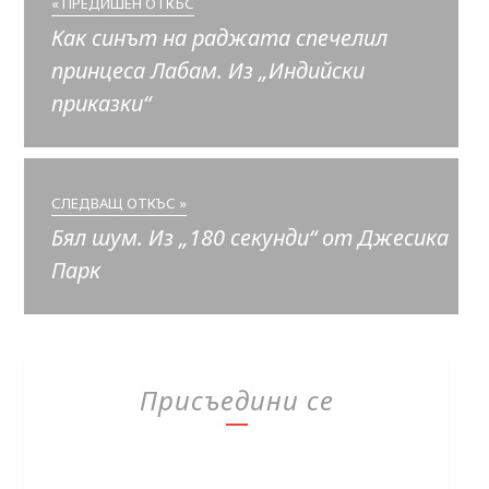
« ПРЕДИШЕН ОТКЪС
Как синът на раджата спечелил
принцеса Лабам. Из „Индийски
приказки“
СЛЕДВАЩ ОТКЪС »
Бял шум. Из „180 секунди“ от Джесика
Парк
Присъедини се