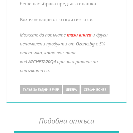
беше насъбрала предълга опашка.
Бях изненадан от откритието си.
Можете да поръчате
тази книга
и други
ненамалени продукти от
Ozone.bg
с 5%
отстъпка, като ползвате
код
AZCHETA20Q4
при завършване на
поръчката си.
ГЪЛЪБ ЗА БЪДНИ ВЕЧЕР
ЛЕТЕРА
СТЕФАН БОНЕВ
Подобни откъси