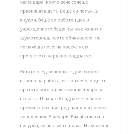
календара, който вече сочеше
правилната дата. Беше си петък, 2
януари, беше си работен ден и
учреждението беше пълно с живот и
шумотевица, както обикновено. Не
посмях да посегна повече към
проклетото червено квадратче.
Когато след почивните дни отидох
отново на работа, естествено, още от
вратата погледнах към календара на
стената. И ахнах. Квадратчето беше
преместено с цял ред надолу и сочеше
понеделник, 5 януари. Бях абсолютно
сигурен, че не съм го пипал. Не можеше