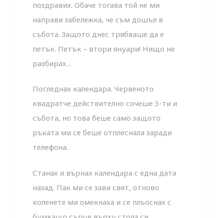
поздравих. Обаче тогава той не ми
направи забележка, че съм дошъл в
събота. Защото днес трябваше да е
петък. Петък – втори януари! Нищо не
разбирах…
Погледнах календара. Червеното
квадратче действително сочеше 3-ти и
събота, но това беше само защото
ръката ми се беше отплеснала заради
телефона.
Станах и върнах календара с една дата
назад. Пак ми се зави свят, отново
коленете ми омекнаха и се пльоснах с
бумкащо сърце върху стола си.