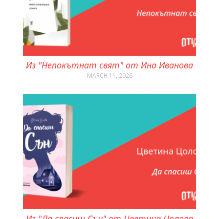
Из "Непокътнат свят" от Ина Иванова
MARCH 11, 2026
Из "Да спасиш Сън" от Цветина Цолова