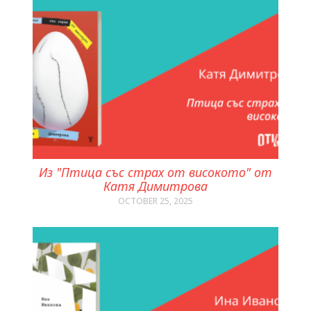
Из "Птица със страх от високото" от
Катя Димитрова
OCTOBER 25, 2025