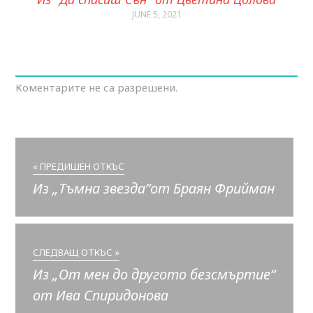
JUNE 5, 2021
Коментарите не са разрешени.
« ПРЕДИШЕН ОТКЪС
Из „Тъмна звезда”от Браян Фрийман
СЛЕДВАЩ ОТКЪС »
Из „От мен до другото безсмъртие“
от Ива Спиридонова