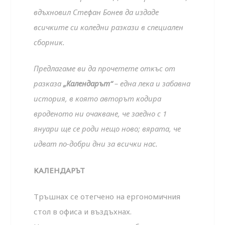
вдъхновил Стефан Бонев да издаде
всичките си коледни разкази в специален
сборник.
Предлагаме ви да прочетете откъс от
разказа
„Календарът“
– една лека и забавна
история, в която авторът кодира
вроденото ни очакване, че заедно с 1
януари ще се роди нещо ново; вярата, че
идват по-добри дни за всички нас.
КАЛЕНДАРЪТ
Тръшнах се отегчено на ергономичния
стол в офиса и въздъхнах.