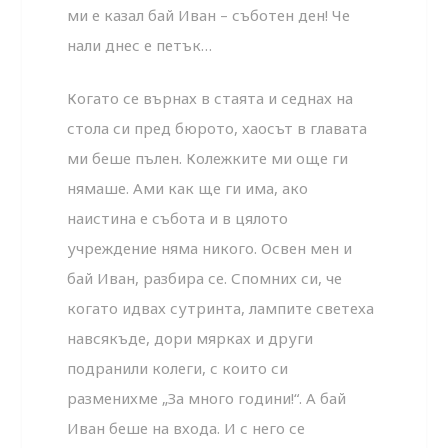
ми е казал бай Иван – съботен ден! Че
нали днес е петък…
Когато се върнах в стаята и седнах на
стола си пред бюрото, хаосът в главата
ми беше пълен. Колежките ми още ги
нямаше. Ами как ще ги има, ако
наистина е събота и в цялото
учреждение няма никого. Освен мен и
бай Иван, разбира се. Спомних си, че
когато идвах сутринта, лампите светеха
навсякъде, дори мярках и други
подранили колеги, с които си
разменихме „За много години!“. А бай
Иван беше на входа. И с него се