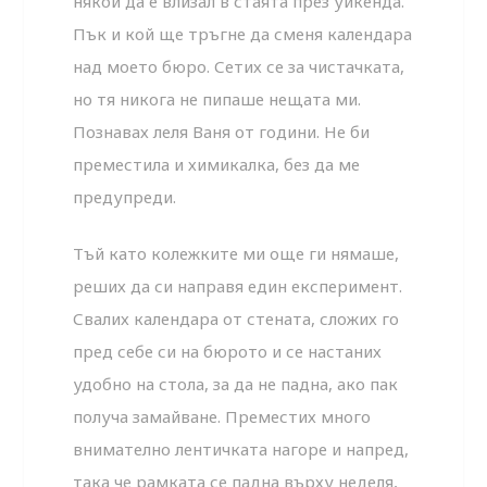
някой да е влизал в стаята през уикенда.
Пък и кой ще тръгне да сменя календара
над моето бюро. Сетих се за чистачката,
но тя никога не пипаше нещата ми.
Познавах леля Ваня от години. Не би
преместила и химикалка, без да ме
предупреди.
Тъй като колежките ми още ги нямаше,
реших да си направя един експеримент.
Свалих календара от стената, сложих го
пред себе си на бюрото и се настаних
удобно на стола, за да не падна, ако пак
получа замайване. Преместих много
внимателно лентичката нагоре и нап­ред,
така че рамката се падна върху неделя,