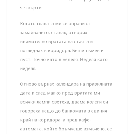
четвърти.
Когато главата ми се оправи от
замайването, станах, отворих
внимателно вратата на стаята и
погледнах в коридора. Беше тъмен и
пуст. Точно като в неделя. Неделя като
неделя.
Отново върнах календара на правилната
дата и след малко пред вратата ми
всички лампи светеха, двама колеги си
говореха нещо до банкомата в единия
край на коридора, а пред кафе-
автомата, който бръмчеше измъчено, се