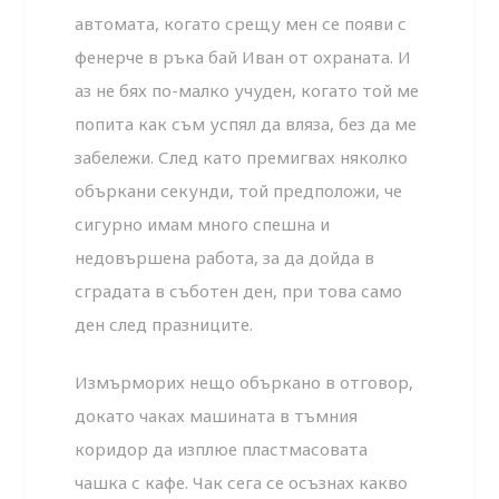
автомата, когато срещу мен се появи с
фенерче в ръка бай Иван от охраната. И
аз не бях по-малко учуден, когато той ме
попита как съм успял да вляза, без да ме
забележи. След като премигвах няколко
объркани секунди, той предположи, че
сигурно имам много спешна и
недовършена работа, за да дойда в
сградата в съботен ден, при това само
ден след празниците.
Измърморих нещо объркано в отговор,
докато чаках машината в тъмния
коридор да изплюе пластмасовата
чашка с кафе. Чак сега се осъзнах какво