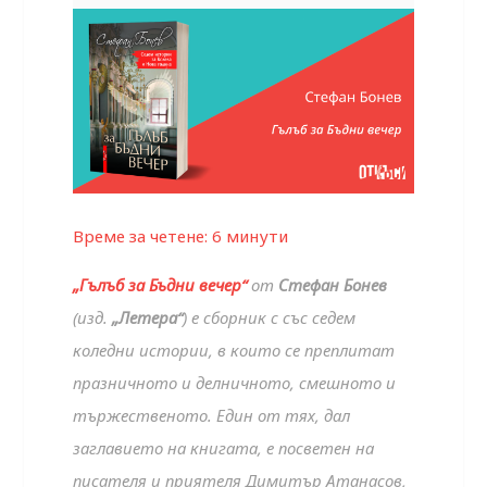
Време за четене:
6
минути
„Гълъб за Бъдни вечер“
от
Стефан Бонев
(изд.
„Летера“
) е сборник с със седем
коледни истории, в които се преплитат
празничното и делничното, смешното и
тържественото. Един от тях, дал
заглавието на книгата, е посветен на
писателя и приятеля Димитър Атанасов,