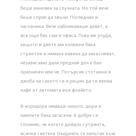
беше виновен за случката. Но той вече
беше спрял да звъни. Погледнах и
часовника. Вече наближаваше девет, а
все още бях сам в офиса. Това ме учуди,
защото и двете ми колежки бяха
стриктни и нямаха навика да закъсняват,
независимо дали предния ден е бил
празничен или не. Потърсих стотинки в
джоба на сакото си и реших да си взема
кафе от автомата във фоайето.
В коридора нямаше никого, дори и
лампите бяха загасени. А добре си
спомнях, че когато дойдох сутринта,
всички светеха. Озадачен, се запътих към