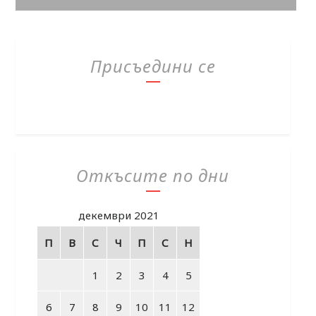
Присъедини се
Откъсите по дни
декември 2021
П
В
С
Ч
П
С
Н
1
2
3
4
5
6
7
8
9
10
11
12