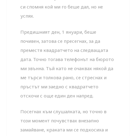
си спомня кой ми го беше дал, но не
успях.
Предишният ден, 1 януари, беше
почивен, затова се пресегнах, за да
преместя квадратчето на следващата
дата. Точно тогава телефонът на бюрото
ми звънна. Тъй като не очаквах някой да
ме търси толкова рано, се стреснах и
пръстът ми заедно с квадратчето
отскочи с още един ден напред.
Посегнах към слушалката, но точно в
този момент почувствах внезапно
замайване, краката ми се подкосиха и