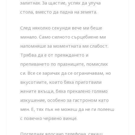
залитнах. За щастие, успях да улуча
стола, вместо да падна на земята.
След няколко секунди вече ми беше
минало. Само силното сърцебиене ми
напомняше за моментната ми слабост.
Трябва да е от преяждането и
препиването по празниците, помислих
си. Все се заричах да се ограничавам, но
вкусотиите, които бяха приготвили
жените вкъщи, бяха прекалено голямо
изкушение, особено за гастроном като
мен. Е, тях пък не можеш да не ги полееш
с повечко червено винце.
Погледнах ядосано телефона, сякаш