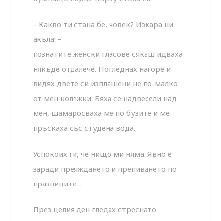
– Какво ти стана бе, човек? Изкара ни
акъла! –
познатите женски гласове сякаш идваха
някъде отдалече. Погледнах нагоре и
видях двете си изплашени не по-малко
от мен колежки. Бяха се надвесели над
мен, шамаросваха ме по бузите и ме
пръскаха със студена вода.
Успокоих ги, че нищо ми няма. Явно е
заради преяждането и препиването по
празниците…
През целия ден гледах стреснато