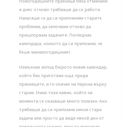
Новогодишните празници бяха отминали
и днес отново трябваше да се работи.
Налагаше се да си припомням старите
проблеми, да започвам отново да
пришпорвам задачите. Погледнах
календара, колкото да си припомня, че
беше миналогодишният.
Измъкнах изпод бюрото новия календар,
който бях приготвил още преди
празниците, и го окачих на пирона върху
стария. Имах този навик, който на
моменти се оказваше много полезен. Ако
трябваше да си припомня някоя стара
задача или просто да видя някой ден от
предишната година, просто повдигах