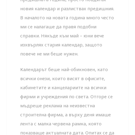
новия календар и разлиствах предишния.
В началото на новата година много често
ми се налагаше да правя подобни
справки. Някъде към май – юни вече
изхвърлях стария календар, защото
повече не ми беше нужен.
Календарът беше най-обикновен, като
всички онези, които висят в офисите,
кабинетите и канцелариите на всички
фирми и учреждения по света. Отгоре се
мъдреше реклама на неизвестна
строителна фирма, а върху деня имаше
лента с малка червена рамка, която
показваше актуалната дата. Опитах се да