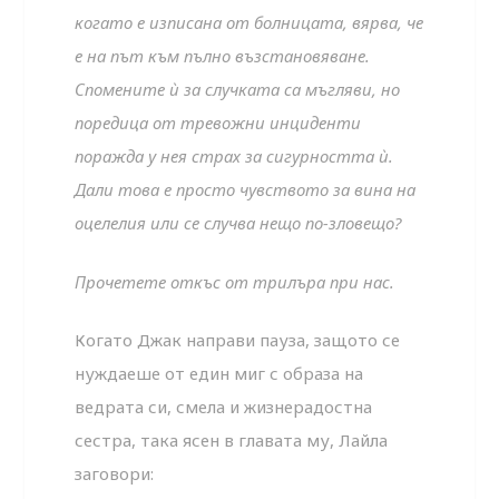
когато е изписана от болницата, вярва, че
е на път към пълно възстановяване.
Спомените ѝ за случката са мъгляви, но
поредица от тревожни инциденти
поражда у нея страх за сигурността ѝ.
Дали това е просто чувството за вина на
оцелелия или се случва нещо по-зловещо?
Прочетете откъс от трилъра при нас.
Когато Джак направи пауза, защото се
нуждаеше от един миг с образа на
ведрата си, смела и жизнерадостна
сестра, така ясен в главата му, Лайла
заговори: