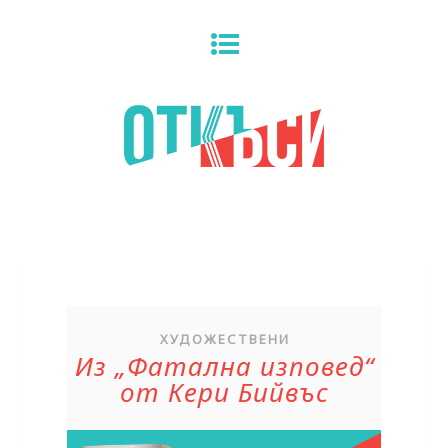
ХУДОЖЕСТВЕНИ
Из „Фатална изповед“
от Кери Бийвъс