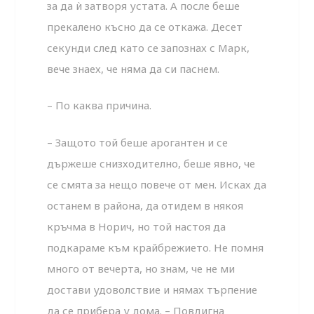
за да ѝ затворя устата. А после беше
прекалено късно да се откажа. Десет
секунди след като се запознах с Марк,
вече знаех, че няма да си паснем.
– По каква причина.
– Защото той беше арогантен и се
държеше снизходи­телно, беше явно, че
се смята за нещо повече от мен. Исках да
останем в района, да отидем в някоя
кръчма в Норич, но той настоя да
подкараме към крайбрежието. Не помня
мно­го от вечерта, но знам, че не ми
достави удоволствие и нямах търпение
да се прибера у дома. – Повдигна