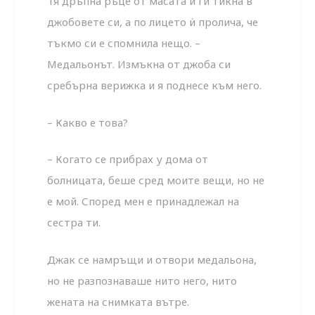
Тя дръпна ръце от масата и ги тикна в
джобовете си, а по лицето ѝ проли­ча, че
тъкмо си е спомнила нещо. –
Медальонът. Измъкна от джоба си
сребърна верижка и я поднесе към него.
– Какво е това?
– Когато се прибрах у дома от
болницата, беше сред моите вещи, но не
е мой. Според мен е принадлежал на
сестра ти.
Джак се намръщи и отвори медальона,
но не разпозна­ваше нито него, нито
жената на снимката вътре.