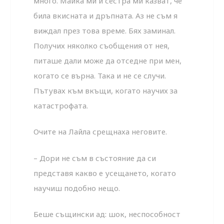
много. Майка ми и сестра ми казват, че
била вкисната и дръпната. Аз не съм я
виждал през това време. Бях заминал.
Получих няколко съобщения от нея,
питаше дали може да отседне при мен,
когато се върна. Така и не се случи.
Пътувах към вкъщи, когато научих за
катастрофата.
Очите на Лайла срещнаха неговите.
– Дори не съм в състояние да си
представя какво е усе­щането, когато
научиш подобно нещо.
Беше същински ад: шок, неспособност