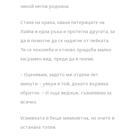
някой негов роднина.
Стана на крака, хвана патериците на
Лайла в една ръка и протегна другата, за
да ѝ помогне да се надигне от пейката.
Тя се поколеба и отново придоби малко
засрамен вид, пре­ди да я поеме.
– Оценявам, задето ми отдели пет
минути – увери я той, докато вървяха
обратно. – И още веднъж, съжалявам за
всичко.
Усмивката ѝ беше мимолетна, но очите ѝ
останаха топли.