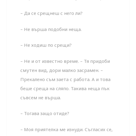
– Да се срещнеш с него ли?
– Не върша подобни неща.
– Не ходиш по срещи?
– Не и от известно време. – Тя придоби
смутен вид, дори малко засрамен. –
Прекалено съм заета с работа. А и това
беше среща на сляпо. Такива неща пък
съвсем не върша.
– Тогава защо отиде?
– Моя приятелка ме изнуди. Съгласих се,