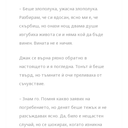
– Беше злополука, ужасна злополука.
Разбирам, че си ядосан, ясно ми е, че
скърбиш, но онази нощ двама души
изгубиха живота си и няма кой да бъде
винен. Вината не е ничия.
Джак се върна рязко обратно в
настоящето и я погледна. Тонът ѝ беше
твърд, но тъмните ѝ очи преливаха от
съчувствие.
– Знам го. Помня какво заявих на
погребението, но де­нят беше тежък и не
разсъждавах ясно. Да, било е нещастен
случай, но се шокирах, когато изникна