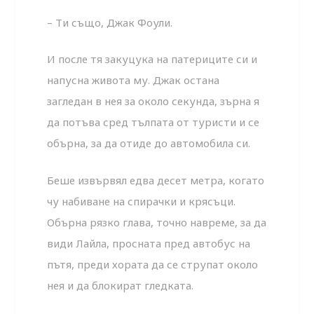
– Ти също, Джак Фоули.
И после тя закуцука на патериците си и
напусна живота му. Джак остана
загледан в нея за около секунда, зърна я
да потъва сред тълпата от туристи и се
обърна, за да отиде до автомобила си.
Беше извървял едва десет метра, когато
чу набиване на спирачки и крясъци.
Обърна рязко глава, точно навреме, за да
види Лайла, просната пред автобус на
пътя, преди хората да се струпат около
нея и да блокират гледката.