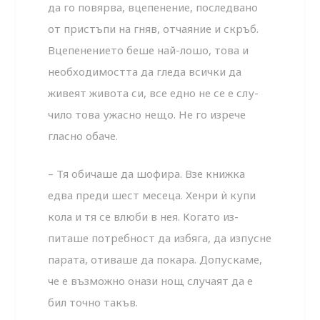
да го повярва, вцепенение, последвано
от пристъпи на гняв, отчаяние и скръб.
Вцепенението беше най-лошо, това и
необходимост­та да гледа всички да
живеят живота си, все едно не се е слу­
чило това ужасно нещо. Не го изрече
гласно обаче.
– Тя обичаше да шофира. Взе книжка
едва преди шест месеца. Хенри ѝ купи
кола и тя се влюби в нея. Когато из­
питаше потребност да избяга, да изпусне
парата, отиваше да покара. Допускаме,
че е възможно онази нощ случаят да е
бил точно такъв.