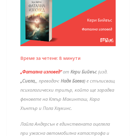
Време за четене:
8
минути
„Фатална изповед“
от
Кери Бийвъс
(изд.
„Сиела
„, преводач:
Надя Баева
) е стъписващ
психологически трилър, който ще зарадва
феновете на Клеър Макинтош, Кара
Хънтър и Пола Хоукинс.
Лайла Андерсън е единствената оцеляла
при ужасна автомобилна катастрофа и