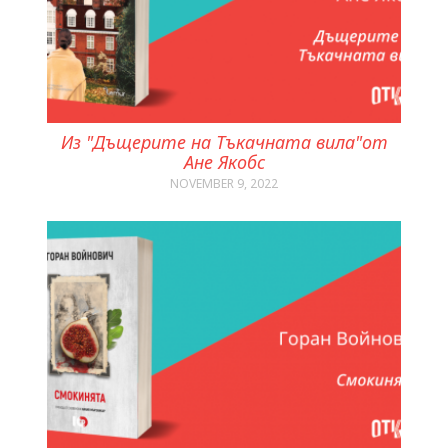
Из "Дъщерите на Тъкачната вила"от
Ане Якобс
NOVEMBER 9, 2022