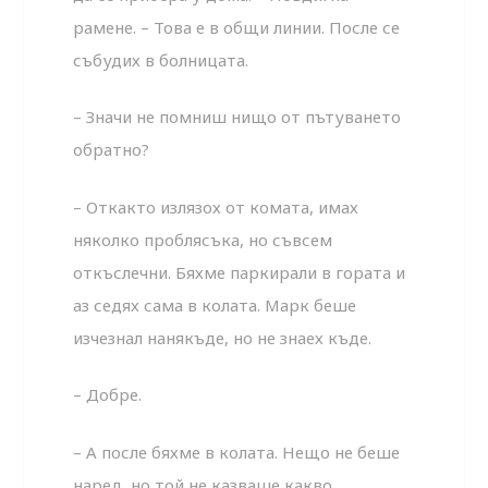
рамене. – Това е в общи линии. После се
събудих в болницата.
– Значи не помниш нищо от пътуването
обратно?
– Откакто излязох от комата, имах
няколко проблясъка, но съвсем
откъслечни. Бяхме паркирали в гората и
аз седях сама в колата. Марк беше
изчезнал нанякъде, но не знаех къде.
– Добре.
– А после бяхме в колата. Нещо не беше
наред, но той не казваше какво.