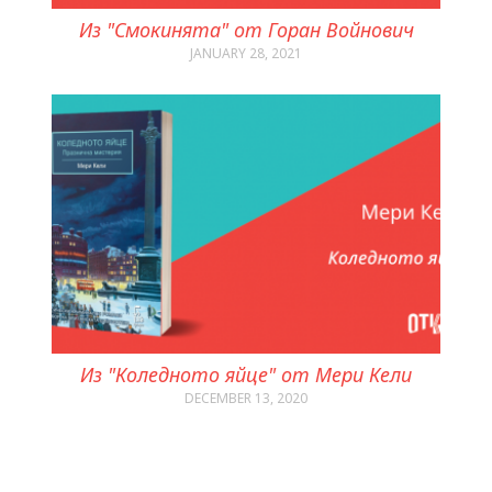
Из "Смокинята" от Горан Войнович
JANUARY 28, 2021
Из "Коледното яйце" от Мери Кели
DECEMBER 13, 2020