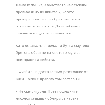
Лайла изпъшка, а чувството на безсилие
пролича ясно по лицето ѝ, когато
прокара пръсти през бретона си и го
отметна от челото си. Джак забеляза
синините от удара по главата ѝ.
Като осъзна, че я гледа, тя бутна смутено
бретона обратно на мястото му и се
поизправи на пейката.
– Филби е на доста голямо разстояние от
Клей. Какво е правела там сестра ти?
– Не сме сигурни. През последните
няколко седмици с Хенри се караха