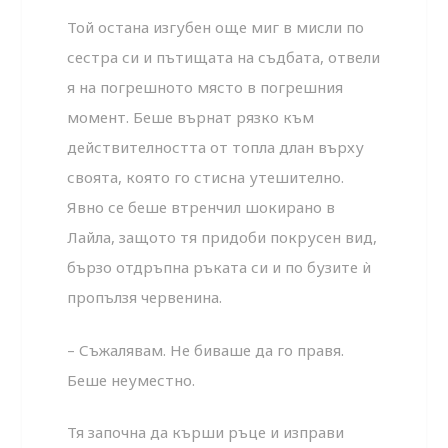
Той остана изгубен още миг в мисли по
сестра си и пъ­тищата на съдбата, отвели
я на погрешното място в погреш­ния
момент. Беше върнат рязко към
действителността от топла длан върху
своята, която го стисна утешително.
Явно се беше втренчил шокирано в
Лайла, защото тя придоби по­крусен вид,
бързо отдръпна ръката си и по бузите ѝ
пропъл­зя червенина.
– Съжалявам. Не биваше да го правя.
Беше неуместно.
Тя започна да кърши ръце и изправи