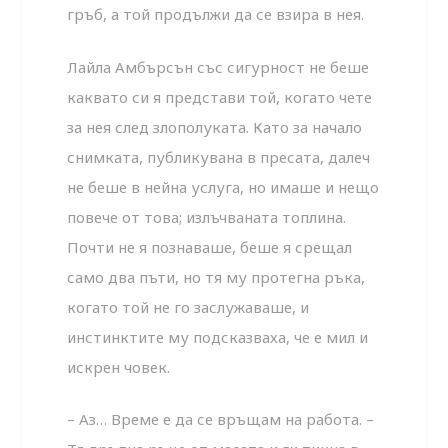
гръб, а той продъл­жи да се взира в нея.
Лайла Амбърсън със сигурност не беше
каквато си я представи той, когато чете
за нея след злополуката. Като за начало
снимката, публикувана в пресата, далеч
не беше в нейна услуга, но имаше и нещо
повече от това; излъчвана­та топлина.
Почти не я познаваше, беше я срещал
само два пъти, но тя му протегна ръка,
когато той не го заслужаваше, и
инстинктите му подсказваха, че е мил и
искрен човек.
– Аз… Време е да се връщам на работа. –