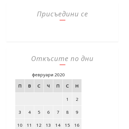
Присъедини се
Откъсите по дни
февруари 2020
П
В
С
Ч
П
С
Н
1
2
3
4
5
6
7
8
9
10
11
12
13
14
15
16