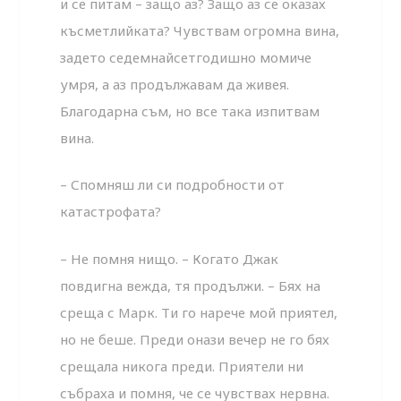
и се питам – защо аз? Защо аз се оказах
късметлий­ката? Чувствам огромна вина,
задето седемнайсетгодишно момиче
умря, а аз продължавам да живея.
Благодарна съм, но все така изпитвам
вина.
– Спомняш ли си подробности от
катастрофата?
– Не помня нищо. – Когато Джак
повдигна вежда, тя про­дължи. – Бях на
среща с Марк. Ти го нарече мой приятел,
но не беше. Преди онази вечер не го бях
срещала никога преди. Приятели ни
събраха и помня, че се чувствах нервна.