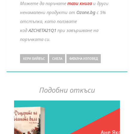
Можете да поръчате
тази книга
и други
ненамалени продукти от
Ozone.bg
с 5%
отстъпка, като ползвате
код
AZCHETA21Q1
при завършване на
поръчката си.
КЕРИ БИЙВЪС
СИЕЛА
ФАТАЛНА ИЗПОВЕД
Подобни откъси