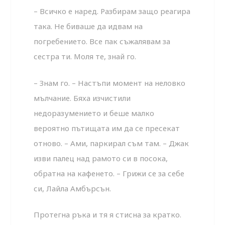
– Всичко е наред. Разбирам защо реагира
така. Не бива­ше да идвам на
погребението. Все пак съжалявам за
сестра ти. Моля те, знай го.
– Знам го. – Настъпи момент на неловко
мълчание. Бяха изчистили
недоразумението и беше малко
вероятно пъти­щата им да се пресекат
отново. – Ами, паркирал съм там. – Джак
изви палец над рамото си в посока,
обратна на кафе­нето. – Грижи се за себе
си, Лайла Амбърсън.
Протегна ръка и тя я стисна за кратко.