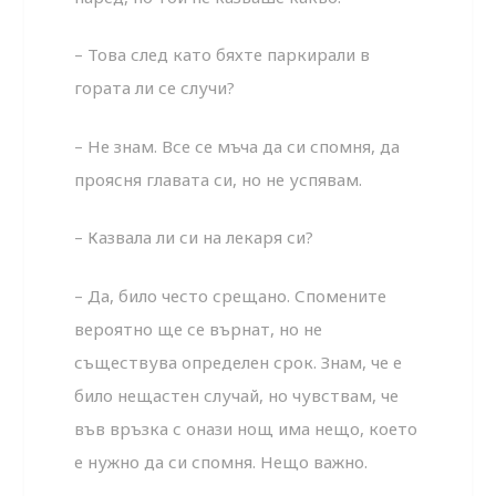
– Това след като бяхте паркирали в
гората ли се случи?
– Не знам. Все се мъча да си спомня, да
проясня главата си, но не успявам.
– Казвала ли си на лекаря си?
– Да, било често срещано. Спомените
вероятно ще се върнат, но не
съществува определен срок. Знам, че е
било нещастен случай, но чувствам, че
във връзка с онази нощ има нещо, което
е нужно да си спомня. Нещо важно.