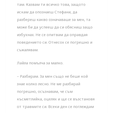
там. Казвам ти всич­ко това, защото
искам да опознаеш Стефани, да
разбереш какво означаваше за мен, та
може би да успееш да си обяс­ниш защо
избухнах. Не се опитвам да оправдая
поведението си. Отнесох се погрешно и
съжалявам.
Лайла помълча за малко.
– Разбирам. За мен също не беше кой
знае колко лесно. Не ме разбирай
погрешно, осъзнавам, че съм
късметлийка, оцелях и ще се възстановя
от травмите си. Всеки ден се по­глеждам