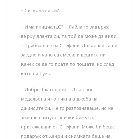
– Сигурна ли си?
– Има инициал „С“. – Лайла го задържа
върху дланта си, та той да може да види.
– Трябва да е на Стефани. Докарали са ни
заедно и явно са смесили вещите ни.
Канех се да го пратя по пощата, но след
като си тук…
– Добре, благодаря. – Джак пое
медальона и го тикна в джоба на
джинсите си. Не го разпознаваше, но не
знаеше наизуст всички бижута,
притежавани от Стефани. Може би беше
подарък от Хенри и снимката беше на