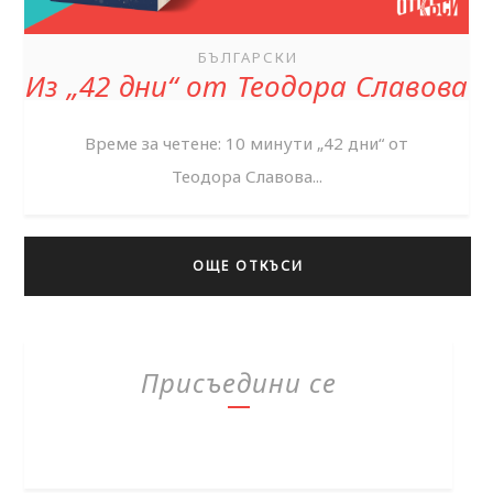
БЪЛГАРСКИ
Из „42 дни“ от Теодора Славова
Време за четене: 10 минути „42 дни“ от
Теодора Славова...
ОЩЕ ОТКЪСИ
Присъедини се