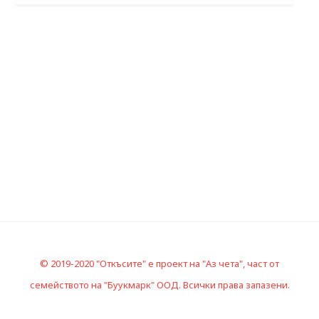
© 2019-2020 "Откъсите" е проект на "Аз чета", част от
семейството на "Буукмарк" ООД. Всички права запазени.