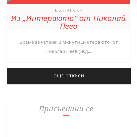
БЪЛГАРСКИ
Из „Интервюто“ от Николай
Пеев
Време за четене: 8 минути „Интервюто“ от
Николай Пеев (изд....
ОЩЕ ОТКЪСИ
Присъедини се