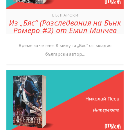
БЪЛГАРСКИ
Из „Бяс“ (Разследвания на Бънк
Ромеро #2) от Емил Минчев
Време за четене: 8 минути „Бяс“ от младия
български автор...