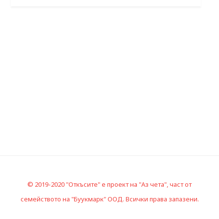
© 2019-2020 "Откъсите" е проект на "Аз чета", част от
семейството на "Буукмарк" ООД. Всички права запазени.