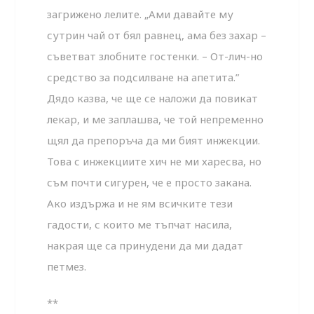
загрижено лелите. „Ами давайте му
сутрин чай от бял равнец, ама без захар –
съветват злобните гостенки. – От-лич-но
средство за подсилване на апетита.”
Дядо казва, че ще се наложи да повикат
лекар, и ме заплашва, че той непременно
щял да препоръча да ми бият инжекции.
Това с инжекциите хич не ми харесва, но
съм почти сигурен, че е просто закана.
Ако издържа и не ям всичките тези
гадости, с които ме тъпчат насила,
накрая ще са принудени да ми дадат
петмез.
**