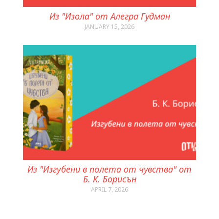
Из "Изола" от Алегра Гудман
JANUARY 15, 2026
Из "Изгубени в полета от чувства" от
Б. К. Борисън
APRIL 7, 2026