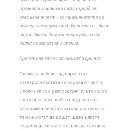
тъмната страна на този период от
човешкия живот – за трагичността на
неговия неминуем край. Урошевич създава
проза, близка до магическия реализъм,
пълна с носталгия и ирония.
Прочетете откъс от книгата при нас.
Голямата кайсия зад бараката е
разперила гъстата си корона от листа.
Около нея се е разпрострял плътен слой
застоял въздух, който сигурно не се
раздвижва никога и затова растенията
там не могат да дишат. Даже цялата
градина да се къпе в слънчева светлина,