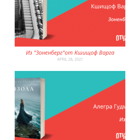
Из "Зоненберг"от Кшищоф Варга
APRIL 28, 2021