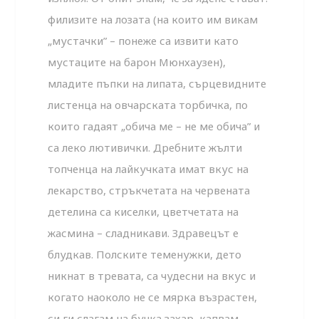
филизите на лозата (на които им викам
„мустачки” – понеже са извити като
мустаците на барон Мюнхаузен),
младите пъпки на липата, сърцевидните
листенца на овчарската торбичка, по
които гадаят „обича ме – не ме обича” и
са леко лютивички. Дребните жълти
топченца на лайкучката имат вкус на
лекарство, стръкчетата на червената
детелина са киселки, цветчетата на
жасмина – сладникави. Здравецът е
блудкав. Полските теменужки, дето
никнат в тревата, са чудесни на вкус и
когато наоколо не се мярка възрастен,
си ги слагам на бучка захар, капвам