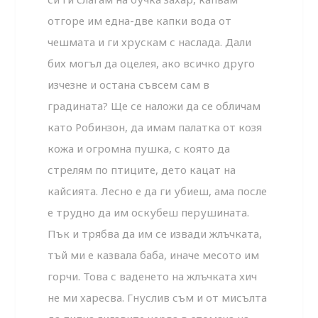
отгоре им една-две капки вода от
чешмата и ги хрускам с наслада. Дали
бих могъл да оцелея, ако всичко друго
изчезне и остана съвсем сам в
градината? Ще се наложи да се обличам
като Робинзон, да имам палатка от козя
кожа и огромна пушка, с която да
стрелям по птиците, дето кацат на
кайсията. Лесно е да ги убиеш, ама после
е трудно да им оскубеш перушината.
Пък и трябва да им се извади жлъчката,
тъй ми е казвала баба, иначе месото им
горчи. Това с ваденето на жлъчката хич
не ми харесва. Гнуслив съм и от мисълта