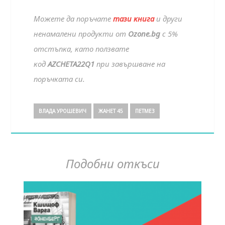
Можете да поръчате
тази книга
и други
ненамалени продукти от
Ozone.bg
с 5%
отстъпка, като ползвате
код
AZCHETA22Q1
при завършване на
поръчката си.
ВЛАДА УРОШЕВИЧ
ЖАНЕТ 45
ПЕТМЕЗ
Подобни откъси