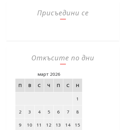
Присъедини се
Откъсите по дни
март 2026
П
В
С
Ч
П
С
Н
1
2
3
4
5
6
7
8
9
10
11
12
13
14
15