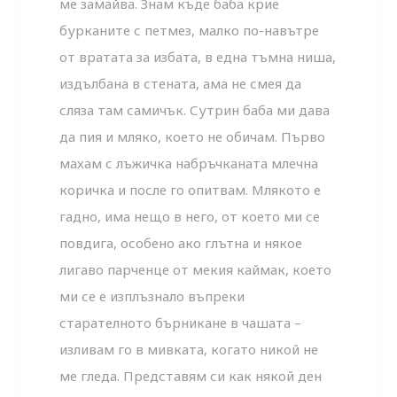
ме замайва. Знам къде баба крие
бурканите с петмез, малко по-навътре
от вратата за избата, в една тъмна ниша,
издълбана в стената, ама не смея да
сляза там самичък. Сутрин баба ми дава
да пия и мляко, което не обичам. Първо
махам с лъжичка набръчканата млечна
коричка и после го опитвам. Млякото е
гадно, има нещо в него, от което ми се
повдига, особено ако глътна и някое
лигаво парченце от мекия каймак, което
ми се е изплъзнало въпреки
старателното бърникане в чашата –
изливам го в мивката, когато никой не
ме гледа. Представям си как някой ден