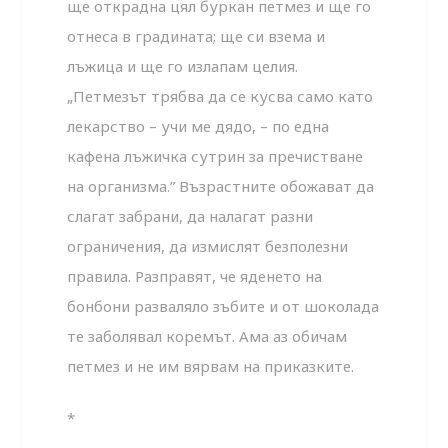
ще открадна цял буркан петмез и ще го
отнеса в градината; ще си взема и
лъжица и ще го излапам целия.
„Петмезът трябва да се кусва само като
лекарство – учи ме дядо, – по една
кафена лъжичка сутрин за пречистване
на организма.” Възрастните обожават да
слагат забрани, да налагат разни
ограничения, да измислят безполезни
правила. Разправят, че яденето на
бонбони разваляло зъбите и от шоколада
те заболявал коремът. Ама аз обичам
петмез и не им вярвам на приказките.
*