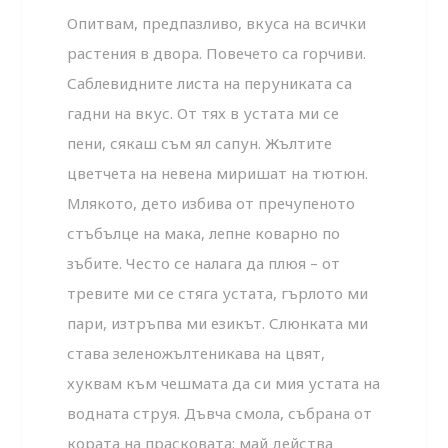
Опитвам, предпазливо, вкуса на всички
растения в двора. Повечето са горчиви.
Саблевидните листа на перуниката са
гадни на вкус. От тях в устата ми се
пени, сякаш съм ял сапун. Жълтите
цветчета на невена миришат на тютюн.
Млякото, дето избива от пречупеното
стъбълце на мака, лепне коварно по
зъбите. Често се налага да плюя – от
тревите ми се стяга устата, гърлото ми
пари, изтръпва ми езикът. Слюнката ми
става зеленожълтеникава на цвят,
хуквам към чешмата да си мия устата на
водната струя. Дъвча смола, събрана от
кората на прасковата: май действа