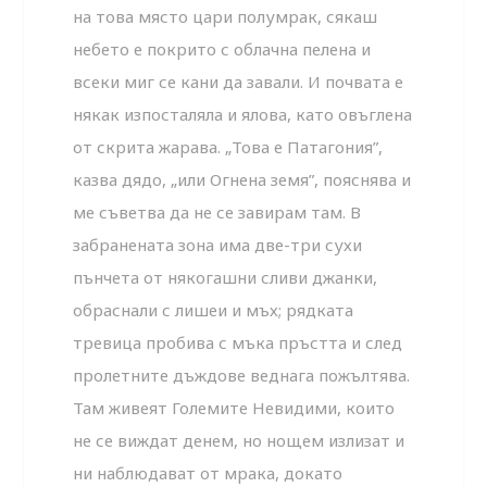
на това място цари полумрак, сякаш
небето е покрито с облачна пелена и
всеки миг се кани да завали. И почвата е
някак изпосталяла и ялова, като овъглена
от скрита жарава. „Това е Патагония”,
казва дядо, „или Огнена земя”, пояснява и
ме съветва да не се завирам там. В
забранената зона има две-три сухи
пънчета от някогашни сливи джанки,
обраснали с лишеи и мъх; рядката
тревица пробива с мъка пръстта и след
пролетните дъждове веднага пожълтява.
Там живеят Големите Невидими, които
не се виждат денем, но нощем излизат и
ни наблюдават от мрака, докато