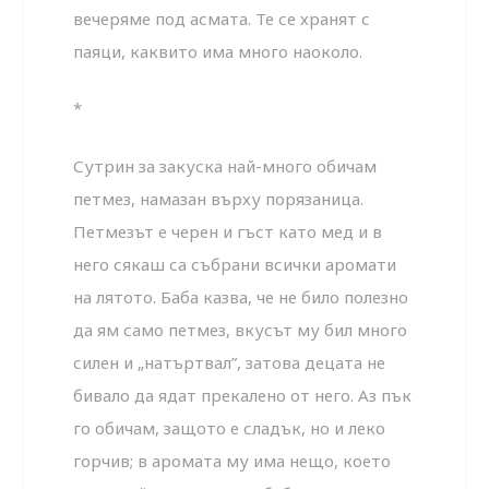
вечеряме под асмата. Те се хранят с
паяци, каквито има много наоколо.
*
Сутрин за закуска най-много обичам
петмез, намазан върху порязаница.
Петмезът е черен и гъст като мед и в
него сякаш са събрани всички аромати
на лятото. Баба казва, че не било полезно
да ям само петмез, вкусът му бил много
силен и „натъртвал”, затова децата не
бивало да ядат прекалено от него. Аз пък
го обичам, защото е сладък, но и леко
горчив; в аромата му има нещо, което