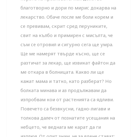
благотворно и дори по мирис докарва на
лекарство. Обаче после ме боли корем и
се превивам, скрит сред перуниките,
свит на кълбо и примирен с мисълта, че
съм се отровил и сигурно сега ще умра.
Ще ме намерят твърде късно, ще се
разтичат за лекар, ще извикат файтон да
ме откара в болницата. Какво ли ще
кажат мама и татко, като разберат? Но
болката минава и аз продължавам да
изпробвам кои от растенията са ядливи.
Повечето са безвкусни, гадно-лигави и
толкова далеч от познатите усещания на
небцето, че веднага ме карат да ги
изплюя. От опит знам, че за ядене стават: