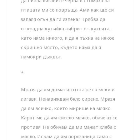
да пипна лигавите черва в стомаха на
птицата ми се повръща. Ами как ще си
запаля огън да ги изпека? Трябва да
открадна кутийка кибрит от кухнята,
като няма никого, и да я пъхна на някое
скришно място, където няма да я
намокри дъждът.
*
Мразя да ям домати: отвътре са меки и
лигави. Ненавиждам бяло сирене. Мразя
да ям всичко, което мирише на мляко.
Карат ме да ям кисело мляко, обаче аз се
противя. Не обичам да ми мажат хляба с
масло. Искам да ям порязаница само с