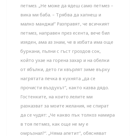
петмез. „Не може да ядеш само петмез –
вика ми баба. – Трябва да хапнеш и
малко манджа!” Разправят, че всичкият
петмез, направен през есента, вече бил
изяден, ама аз знам, че в избата има още
буркани, пълни с гъст гроздов сок,
който ухае на горена захар и на обелки
от ябълки, дето ги хвърлят зиме върху
нагрятата печка в кухнята „да се
прочисти въздухът”, както казва дядо.
Гостенките, на които лелите ми
разказват за моите желания, не спират
да се чудят: „Че какво пък толкоз намира
в тоя петмез, как още не му е
омръзнал?”. „Няма апетит”, обясняват