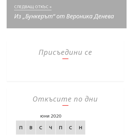
СЛЕДВАЩ ОТКЪС »
Из „Бункерът“ от Вероника Денева
Присъедини се
Откъсите по дни
юни 2020
П
В
С
Ч
П
С
Н