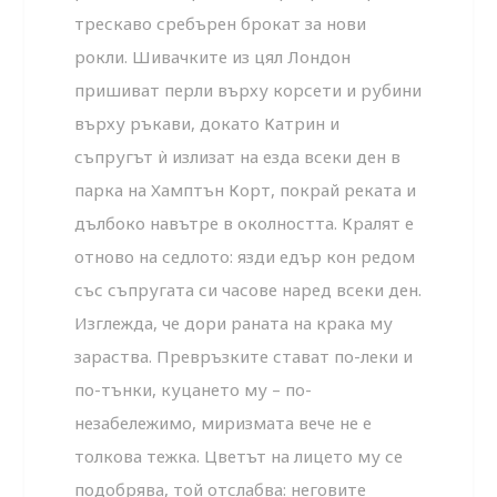
трескаво сребърен брокат за нови
рокли. Шивачките из цял Лондон
пришиват перли върху корсети и рубини
върху ръкави, докато Катрин и
съпругът ѝ излизат на езда всеки ден в
парка на Хамптън Корт, покрай реката и
дълбоко навътре в околността. Кралят е
отново на седлото: язди едър кон редом
със съпругата си часове наред всеки ден.
Изглежда, че дори раната на крака му
зараства. Превръзките стават по-леки и
по-тънки, куцането му – по-
незабележимо, миризмата вече не е
толкова тежка. Цветът на лицето му се
подобрява, той отслабва: неговите