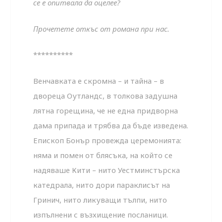
се е опитвала да оцелее?
Прочетете откъс от романа при нас.
**********
Венчавката е скромна – и тайна – в
двореца Оутландс, в толкова задушна
лятна горещина, че не една придворна
дама припада и трябва да бъде изведена.
Епископ Бонър провежда церемонията:
няма и помен от блясъка, на който се
надяваше Кити – нито Уестминстърска
катедрала, нито дори параклисът на
Гринич, нито ликуващи тълпи, нито
изпълнени с възхищение посланици.