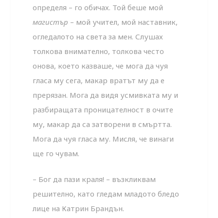
определя – го обичах. Той беше мой
магистър
– мой учител, мой наставник,
огледалото на света за мен. Слушах
толкова внимателно, толкова често
онова, което казваше, че мога да чуя
гласа му сега, макар вратът му да е
прерязан. Мога да видя усмивката му и
разбиращата проницателност в очите
му, макар да са затворени в смъртта.
Мога да чуя гласа му. Мисля, че винаги
ще го чувам.
– Бог да пази краля! – възкликвам
решително, като гледам младото бледо
лице на Катрин Брандън.