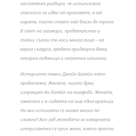
постепенно разбира, че истинската
опасност не идва от враговете, а от
хората, които стоят най-близо до трона.
В свят на заговори, предателства и
тайни съюзи тя носи много лица – на
вярна съпруга, предана придворна дама,
покорна поданица и неохотна шпионка.
Историята помни Джейн Болейн като
предателка. Жената, чиито думи
изпращат Ан Болейн на ешафода. Жената,
замесена и в гибелта на още една кралица.
Но ако истината се окаже много по-
сложна? Ако зад легендата за коварната
интригантка се крие жена, която просто