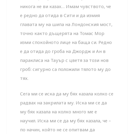
никога не ви казах… Имам чувството, че
е редно да отида в Сити и да измия
главата му на шипа на Лондонския мост,
точно както дъщерята на Томас Мор
изми спокойното лице на баща си. Редно
е да отида до гроба на Джордж и Ан в
параклиса на Тауър с цветя за този нов
гроб: сигурно са положили тялото му до
тях.
Сега ми се иска да му бях казала колко се
радвах на закрилата му. Иска ми се да
му бях казала на колко много ме е
научил. Иска ми се да му бях казала, че –
по начин, който не се опитвам да