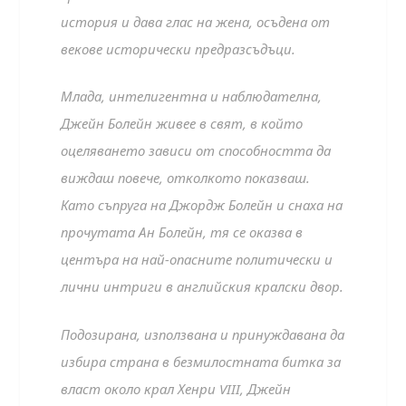
история и дава глас на жена, осъдена от
векове исторически предразсъдъци.
Млада, интелигентна и наблюдателна,
Джейн Болейн живее в свят, в който
оцеляването зависи от способността да
виждаш повече, отколкото показваш.
Като съпруга на Джордж Болейн и снаха на
прочутата Ан Болейн, тя се оказва в
центъра на най-опасните политически и
лични интриги в английския кралски двор.
Подозирана, използвана и принуждавана да
избира страна в безмилостната битка за
власт около крал Хенри VIII, Джейн