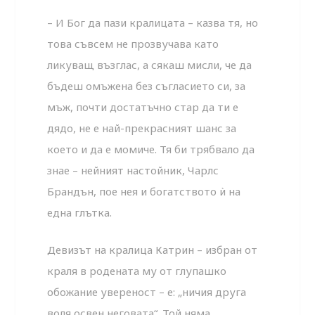
– И Бог да пази кралицата – казва тя, но
това съвсем не прозвучава като
ликуващ възглас, а сякаш мисли, че да
бъдеш омъжена без съгласието си, за
мъж, почти достатъчно стар да ти е
дядо, не е най-прекрасният шанс за
което и да е момиче. Тя би трябвало да
знае – нейният настойник, Чарлс
Брандън, пое нея и богатството ѝ на
една глътка.
Девизът на кралица Катрин – избран от
краля в родената му от глупашко
обожание увереност – е: „ничия друга
воля освен неговата“. Той няма