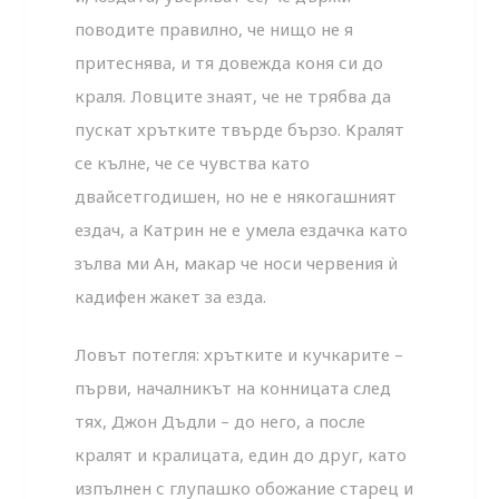
поводите правилно, че нищо не я
притеснява, и тя довежда коня си до
краля. Ловците знаят, че не трябва да
пускат хрътките твърде бързо. Кралят
се кълне, че се чувства като
двайсетгодишен, но не е някогашният
ездач, а Катрин не е умела ездачка като
зълва ми Ан, макар че носи червения ѝ
кадифен жакет за езда.
Ловът потегля: хрътките и кучкарите –
първи, началникът на конницата след
тях, Джон Дъдли – до него, а после
кралят и кралицата, един до друг, като
изпълнен с глупашко обожание старец и