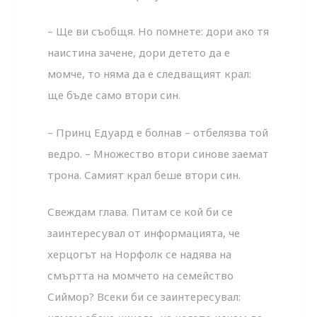
– Ще ви съобщя. Но помнете: дори ако тя
наистина зачене, дори детето да е
момче, то няма да е следващият крал:
ще бъде само втори син.
– Принц Едуард е болнав – отбелязва той
ведро. – Множество втори синове заемат
трона. Самият крал беше втори син.
Свеждам глава. Питам се кой би се
заинтересувал от информацията, че
херцогът на Норфолк се надява на
смъртта на момчето на семейство
Сиймор? Всеки би се заинтересувал: