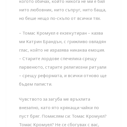
когото обичах, който никога не ми е бил
нито любовник, нито съпруг, нито баща,
но беше нещо по-скъпо от всички тях.
– Томас Кромуел е екзекутиран – казва
ми Катрин Брандън, с грижливо овладян
глас, който не изразява никаква емоция.
– Старите лордове спечелиха срещу
парвенюто, старите религиозни ритуали
– срещу реформата, и всички отново ще
бъдем паписти.
Чувството за загуба ме връхлита
внезапно, като ято крякащи чайки по
пуст бряг. Помислям си: Томас Кромуел?
Томас Кромуел? Не се сбогувах с вас,