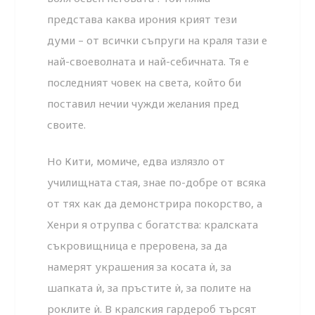
представа каква ирония крият тези
думи – от всички съпруги на краля тази е
най-своеволната и най-себичната. Тя е
последният човек на света, който би
поставил нечии чужди желания пред
своите.
Но Кити, момиче, едва излязло от
училищната стая, знае по-добре от всяка
от тях как да демонстрира покорство, а
Хенри я отрупва с богатства: кралската
съкровищница е преровена, за да
намерят украшения за косата ѝ, за
шапката ѝ, за пръстите ѝ, за полите на
роклите ѝ. В кралския гардероб търсят