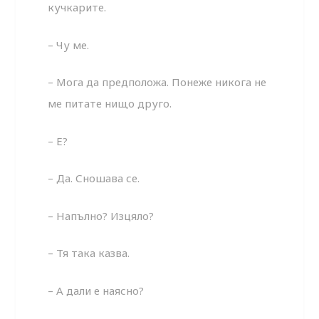
кучкарите.
– Чу ме.
– Мога да предположа. Понеже никога не
ме питате нищо друго.
– Е?
– Да. Сношава се.
– Напълно? Изцяло?
– Тя така казва.
– А дали е наясно?