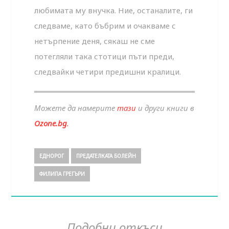
любимата му внучка. Ние, останалите, ги
следваме, като бъбрим и очакваме с
нетърпение деня, сякаш не сме
потегляли така стотици пъти преди,
следвайки четири предишни кралици.
Можете да намерите
тази
и други книги в
Ozone.bg
.
ЕДНОРОГ
ПРЕДАТЕЛКАТА БОЛЕЙН
ФИЛИПА ГРЕГЪРИ
Подобни откъси