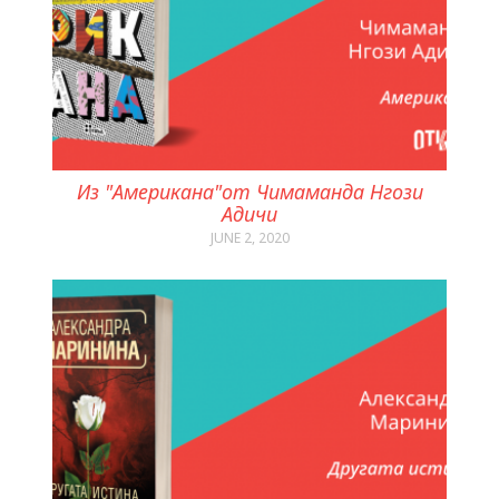
Из "Американа"от Чимаманда Нгози
Адичи
JUNE 2, 2020