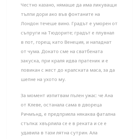
Честно казано, нямаше да има ликуващи
тълпи дори ако във фонтаните на
Лондон течеше вино. Градът е уморен от
съпруги на Тюдорите; градът е плувнал
в пот, горещ като Венеция, и нападнат
от чума. Докато сме на сватбената
закуска, при краля идва пратеник и е
повикан с жест до кралската маса, за да
шепне на ухото му.
За момент изпитвам пълен ужас: че Ана
от Клеве, останала сама в двореца
Ричмънд, е предприела някаква фатална
стъпка: хвърлила се е в реката и се е
удавила в тази лятна сутрин. Ала