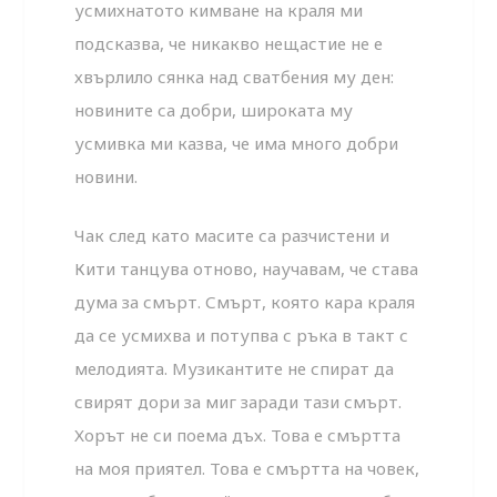
усмихнатото кимване на краля ми
подсказва, че никакво нещастие не е
хвърлило сянка над сватбения му ден:
новините са добри, широката му
усмивка ми казва, че има много добри
новини.
Чак след като масите са разчистени и
Кити танцува отново, научавам, че става
дума за смърт. Смърт, която кара краля
да се усмихва и потупва с ръка в такт с
мелодията. Музикантите не спират да
свирят дори за миг заради тази смърт.
Хорът не си поема дъх. Това е смъртта
на моя приятел. Това е смъртта на човек,