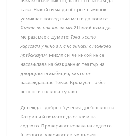
нямам обаче никого, на когото искам да
кажа. Никой няма да обърне тъмноок,
усмихнат поглед към мен и да попита:
Имате ли новини за мен?
Никой няма да
ме разсмее с думите:
Това, което
харесвам у чичо ви, е че винаги е толкова
предсказуем
. Мисля си, че никой не се
наслаждава на безкрайния театър на
дворцовата амбиция, както се
наслаждаваше Томас Кромуел – а без
него не е толкова хубаво.
Довеждат добре обучения дребен кон на
Катрин и ѝ помагат да се качи на
седлото. Проверяват колана на седлото
ѝ, юздата, уверяват се, че държи