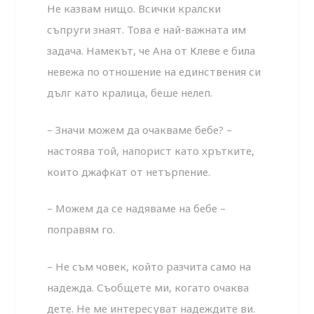
Не казвам нищо. Всички кралски
съпруги знаят. Това е най-важната им
задача. Намекът, че Ана от Клеве е била
невежа по отношение на единствения си
дълг като кралица, беше нелеп.
– Значи можем да очакваме бебе? –
настоява той, напорист като хрътките,
които джафкат от нетърпение.
– Можем да се надяваме на бебе –
поправям го.
– Не съм човек, който разчита само на
надежда. Съобщете ми, когато очаква
дете. Не ме интересуват надеждите ви.