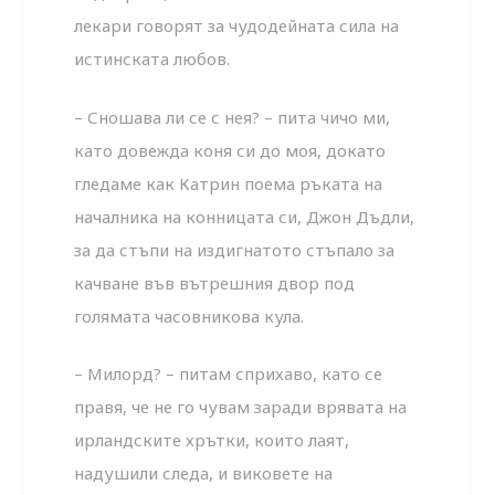
лекари говорят за чудодейната сила на
истинската любов.
– Сношава ли се с нея? – пита чичо ми,
като довежда коня си до моя, докато
гледаме как Катрин поема ръката на
началника на конницата си, Джон Дъдли,
за да стъпи на издигнатото стъпало за
качване във вътрешния двор под
голямата часовникова кула.
– Милорд? – питам сприхаво, като се
правя, че не го чувам заради врявата на
ирландските хрътки, които лаят,
надушили следа, и виковете на