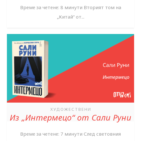
Време за четене: 8 минути Вторият том на
„Китай“ от...
ХУДОЖЕСТВЕНИ
Из „Интермецо“ от Сали Руни
Време за четене: 7 минути След световния