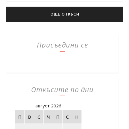
ОЩЕ ОТКЪСИ
Присъедини се
Откъсите по дни
август 2026
П
В
С
Ч
П
С
Н