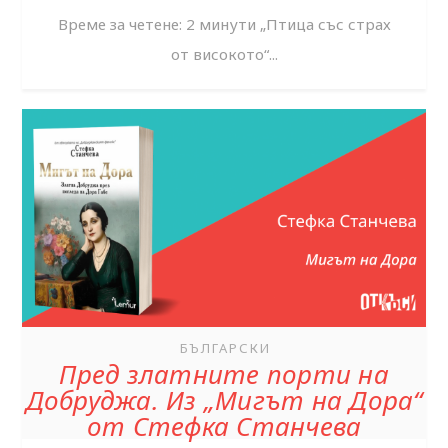
Време за четене: 2 минути „Птица със страх
от високото“...
БЪЛГАРСКИ
Пред златните порти на
Добруджа. Из „Мигът на Дора“
от Стефка Станчева