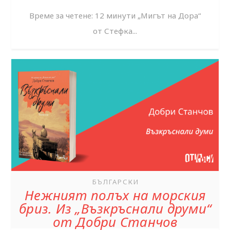
Време за четене: 12 минути „Мигът на Дора“
от Стефка...
БЪЛГАРСКИ
Нежният полъх на морския
бриз. Из „Възкръснали друми“
от Добри Станчов