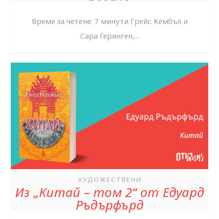
Време за четене: 7 минути Грейс Кембъл и
Сара Геринген,...
ХУДОЖЕСТВЕНИ
Из „Китай – том 2“ от Едуард
Ръдърфърд