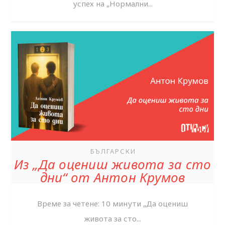
успех на „Нормални...
БЪЛГАРСКИ
Из „Да оцениш живота за сто
дни“ от Антон Крумов
Време за четене: 10 минути „Да оцениш
живота за сто...