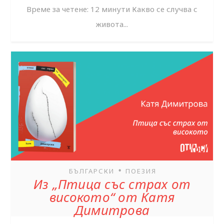
Време за четене: 12 минути Какво се случва с
живота...
•
БЪЛГАРСКИ
ПОЕЗИЯ
Из „Птица със страх от
високото“ от Катя
Димитрова