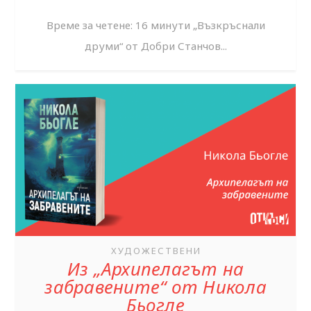
Време за четене: 16 минути „Възкръснали
друми“ от Добри Станчов...
ХУДОЖЕСТВЕНИ
Из „Архипелагът на
забравените“ от Никола
Бьогле