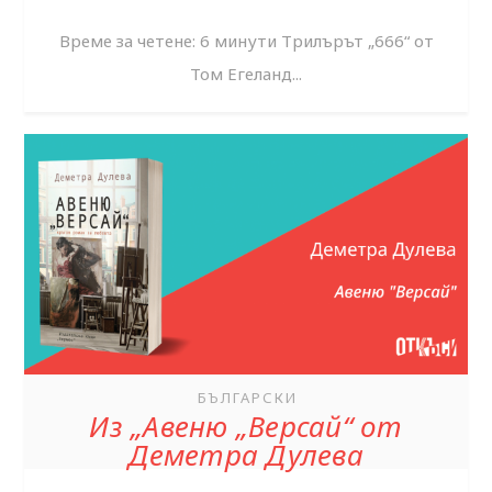
Време за четене: 6 минути Трилърът „666“ от
Том Егеланд...
БЪЛГАРСКИ
Из „Авеню „Версай“ от
Деметра Дулева