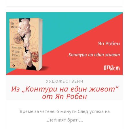
ХУДОЖЕСТВЕНИ
Из „Контури на един живот“
от Яп Робен
Време за четене: 6 минути След успеха на
„Летният брат“,...