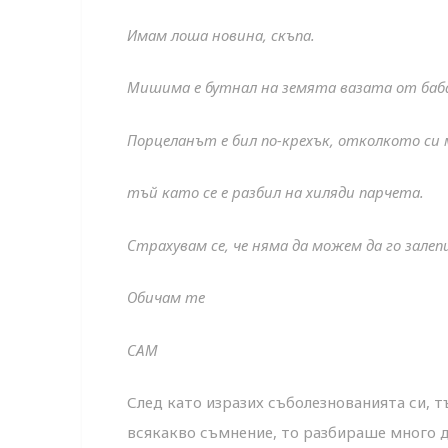
Имам лоша новина, скъпа.
Мишима е бутнал на земята вазата от баб
Порцеланът е бил по-крехък, отколкото си 
тъй като се е разбил на хиляди парчета.
Страхувам се, че няма да можем да го залеп
Обичам те
САМ
След като изразих съболезнованията си, т
всякакво съмнение, то разбираше много 