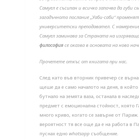
Самуел е съсипан и всичко започва да губи 
загадъчното послание „Уаби-саби“ променя
университетски преподавател. С намерени
Самуел заминава за Страната на изгряващот
философия
се оказва в основата на ново нач
Прочетете откъс от книгата при нас.
След като във вторник привечер се върна
щеше да е само началото на деня, в койт
бутнало на земята ваза, останала в насле
предмет с емоционална стойност, която Г
много криво, когато се завърне от Париж.
вероятност тя все още да е на работа в 
пуснах едно
whatsapp
съобщение.