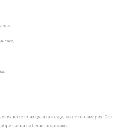
а ти.
мислех,
им.
ърсих котето из цялата къща, но не го намерих. Без
добре какви ги беше свършило.