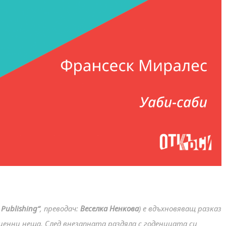
Publishing“
, преводач:
Веселка Ненкова
) е вдъхновяващ разказ
 ценни неща. След внезапната раздяла с годеницата си