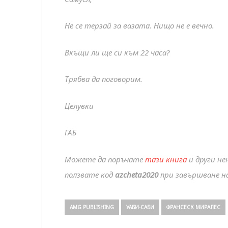
Не се терзай за вазата. Нищо не е вечно.
Вкъщи ли ще си към 22 часа?
Трябва да поговорим.
Целувки
ГАБ
Можете да поръчате
тази книга
и други н
ползвате код
azcheta2020
при завършване на
AMG PUBLISHING
УАБИ-САБИ
ФРАНСЕСК МИРАЛЕС