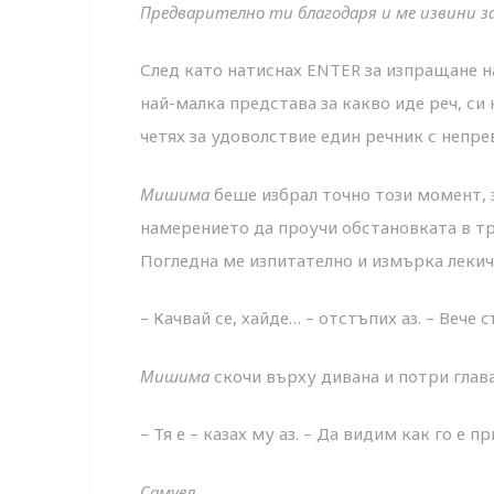
Предварително ти благодаря и ме извини з
След като натиснах ENTER за изпращане 
най-малка представа за какво иде реч, си 
четях за удоволствие един речник с непр
Мишима
беше избрал точно този момент, з
намерението да проучи обстановката в тр
Погледна ме изпитателно и измърка лекич
– Качвай се, хайде… – отстъпих аз. – Вече
Мишима
скочи върху дивана и потри глав
– Тя е – казах му аз. – Да видим как го е пр
Самуел,