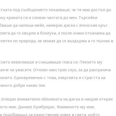
етката под съобщението показваше, че тя има достъп до
рху краката си и сложих чантата до мен. Търсейки
ябваше да напиша мейл, намерих диска с японския кръг.
 колега да го хвърли в боклука, а после онази откачалка да
опитен по природа, не можах да се въздържа и го пъхнах в
нато извисяваше и снишаваше гласа си. Пеенето му
кче на ужасите. Отново наострих слух, за да разгранича
ознато. Едновременно с това, енергията и страстта на
 много добре какво пее.
огледах внимателно обложката на диска и накрая открих
ното име: Даниел Лумбрерас. Фамилното му име,
и подобаващо за единствения човек в света, който