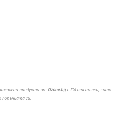
енамалени продукти
от
Ozone.bg
с 5% отстъпка, като
 поръчката си.