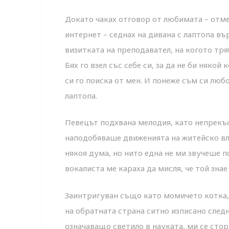
Докато чаках отговор от любимата – отм
интернет – седнах на дивана с лаптопа въ
визитката на преподавател, на когото тр
Бях го взел със себе си, за да не би някой
си го поиска от мен. И понеже съм си люб
лаптопа.
Певецът подхвана мелодия, като непрекъс
наподобяваше движенията на житейско вла
някоя дума, но нито една не ми звучеше п
вокалиста ме караха да мисля, че той знае
Заинтригуван също като момичето котка, 
на обратната страна ситно изписано след
означаващо светило в науката, ми се стор