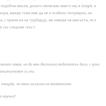
 с подобни мисли, докато изписвах името му в
Google
, а
 хора, макар това име да не е особено популярно, но
, с прическа на трубадур, ме наведе на мисълта, че е
 със следния текст:
илният човек, но до мен достигна любителски диск, с кръг
изпълнителят си ти.
 твърди, че пееш на езика на атлантите.
о научил?