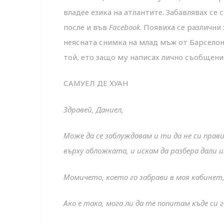
владее езика на атлантите. Забавлявах се
после и във
Facebook
. Появиха се различни
неясната снимка на млад мъж от Барселона
той, ето защо му написах лично съобщение
САМУЕЛ ДЕ ХУАН
Здравей, Даниел,
Може да се заблуждавам и ти да не си прав
върху обложката, и искам да разбера дали 
Момичето, което го забрави в моя кабинет,
Ако е така, мога ли да те попитам къде си г