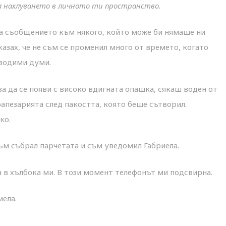
а нахлуването в личното ти пространство.
на съобщението към някого, който може би нямаше ни
казах, че не съм се променил много от времето, когато
еводими думи.
а да се появи с високо вдигната опашка, сякаш воден от
апезарията след пакостта, която беше сътворил.
ко.
 съм събрал парчетата и съм уведомил Габриела.
а в хълбока ми. В този момент телефонът ми подсвирна.
иела.