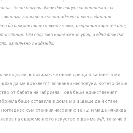
смисъл. Точно тогава обаче две пощенски картички със
т завинаги живота на четиридесет и пет годишния
ето да открие тайнствения човек, изпратил картичките,
о слънце. Там получава най-важния урок, а една японска
ало, изпълнено с надежда.
х вкъщи, не подозирах, че онази среща в кабинета ми
о щяха да ме връхлетят всякакви несполуки. Котето беше
дство от бабата на Габриела. Това беше единственият
абриела беше оставила в дома ми и щеше да ѝ стане
 Погледнах към стенния часовник: 18:12. Имаше някаква
Панаира на съвременното изкуство и да има
wifi
, така че ѝ