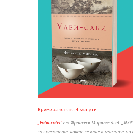
Време за четене:
4
минути
„Уаби-саби“
от
Франсеск Миралес
(изд.
„AMG 
за красотата, която се крие в малките, но