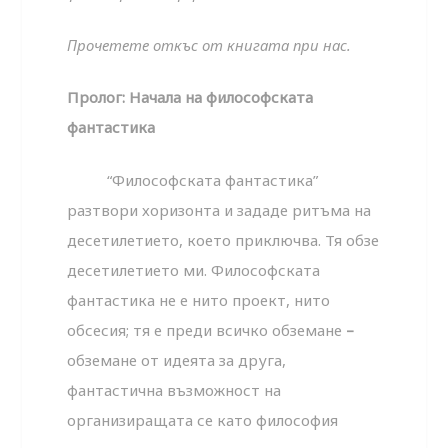
Прочетете откъс от книгата при нас.
Пролог
:
Начала
на
философската
фантастика
“Философската фантастика”
разтвори хоризонта и зададе ритъма на
десетилетието, което приключва. Тя обзе
десетилетието ми. Философската
фантастика не е нито проект, нито
обсесия; тя е преди всичко обземане
–
обземане от идеята за друга,
фантастична възможност на
организиращата се като философия