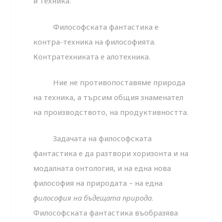
и техника.
Философската фантастика е
контра-техника на философията.
Контратехниката е алотехника.
Ние не противопоставяме природа
на техника, а търсим общия знаменател
на производството, на продуктивността.
Задачата на философската
фантастика е да разтвори хоризонта и на
модалната онтология, и на една нова
философия на природата – на една
философия
на
бъдещата
природа
.
Философската фантастика въобразява