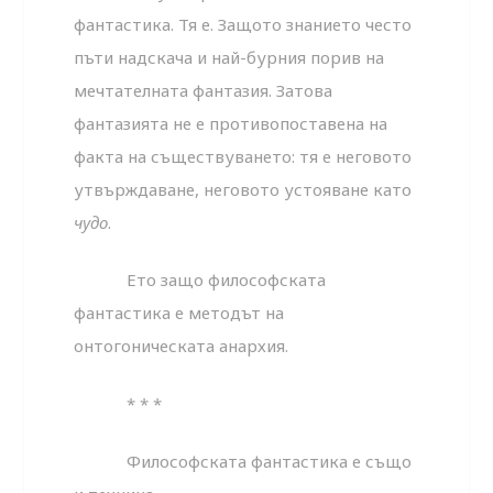
фантастика. Тя е. Защото знанието често
пъти надскача и най-бурния порив на
мечтателната фантазия. Затова
фантазията не е противопоставена на
факта на съществуването: тя е неговото
утвърждаване, неговото устояване като
чудо
.
Ето защо философската
фантастика е методът на
онтогоническата анархия.
* * *
Философската фантастика е също