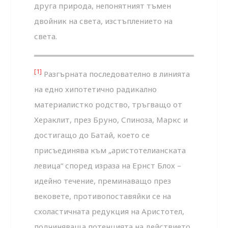
друга природа, непонятният тъмен
двойник на света, изстъплението на
света.
[1]
Разгърната последователно в линията
на едно хипотетично радикално
материалистко родство, тръгващо от
Хераклит, през Бруно, Спиноза, Маркс и
достигащо до Батай, което се
присъединява към „аристотелианската
левица“ според израза на Ернст Блох –
идейно течение, преминаващо през
вековете, противопоставяйки се на
схоластичната редукция на Аристотел,
подчиняваща потенцията на действието