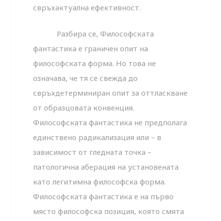
свръхактуална ефективност.
Разбира се, Философската
фантастика е граничен опит на
философската форма. Но това не
означава, че тя се свежда до
свръхдетерминиран опит за оттласкване
от образцовата конвенция.
Философската фантастика не предполага
единствено радикализация или – в
зависимост от гледната точка –
патологична аберация на установената
като легитимна философска форма.
Философската фантастика е на първо
място философска позиция, която смята