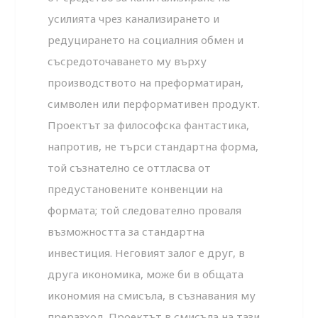
усилията чрез канализирането и
редуцирането на социалния обмен и
съсредоточаването му върху
производството на преформатиран,
символен или перформативен продукт.
Проектът за философска фантастика,
напротив, не търси стандартна форма,
той съзнателно се оттласва от
предустановените конвенции на
формата; той следователно проваля
възможността за стандартна
инвестиция. Неговият залог е друг, в
друга икономика, може би в общата
икономия на смисъла, в съзнавания му
преразход. Проектът в смисъла на тази