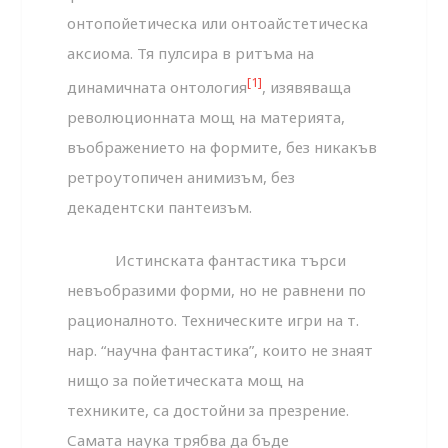
онтопойетическа или онтоайстетическа
аксиома. Тя пулсира в ритъма на
[1]
динамичната онтология
, изявяваща
революционната мощ на материята,
въображението на формите, без никакъв
ретроутопичен анимизъм, без
декадентски пантеизъм.
Истинската фантастика търси
невъобразими форми, но не равнени по
рационалното. Техническите игри на т.
нар. “научна фантастика”, които не знаят
нищо за пойетическата мощ на
техниките, са достойни за презрение.
Самата наука трябва да бъде