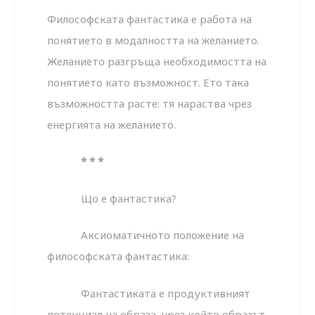
Философската фантастика е работа на
понятието в модалността на желанието.
Желанието разгръща необходимостта на
понятието като възможност. Ето така
възможността расте: тя нараства чрез
енергията на желанието.
* * *
Що е фантастика?
Аксиоматичното положение на
философската фантастика:
Фантастиката е продуктивният
потенциал на образа, чрез който образът