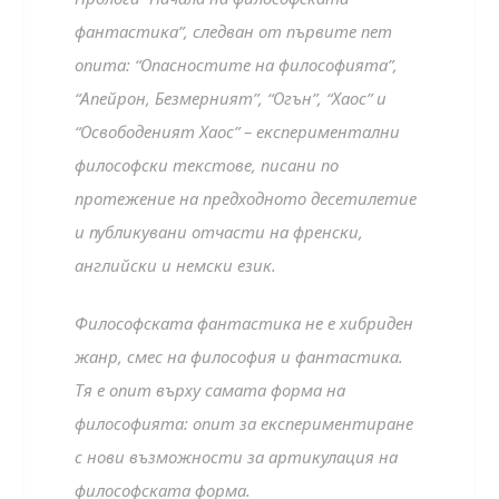
фантастика”, следван от първите пет
опита: “Опасностите на философията”,
“Апейрон, Безмерният”, “Огън”, “Хаос” и
“Освободеният Хаос” – експериментални
философски текстове, писани по
протежение на предходното десетилетие
и публикувани отчасти на френски,
английски и немски език.
Философската фантастика не е хибриден
жанр, смес на философия и фантастика.
Тя е опит върху самата форма на
философията: опит за експериментиране
с нови възможности за артикулация на
филосoфската форма.