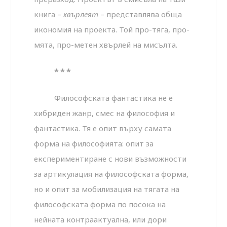
книга –
хвърлеят
– представлява обща
икономия на проекта. Той про-тяга, про-
мята, про-метен хвърлей на мисълта.
* * *
Философската фантастика не е
хибриден жанр, смес на философия и
фантастика. Тя е опит върху самата
форма на философията: опит за
експериментиране с нови възможности
за артикулация на филосoфската форма,
но и опит за мобилизация на тягата на
философската форма по посока на
нейната контраактуална, или дори