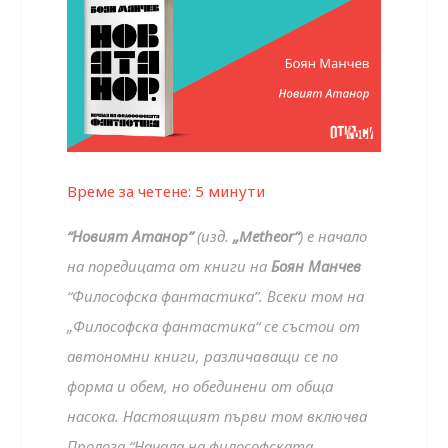
Време за четене:
5
минути
“Новият Атанор”
(изд.
„Metheor“
) е начало
на поредицата от книги на
Боян Манчев
“Философска фантастика”. Всеки том на
„Философска фантастика“ се състои от
автономни книги, различaващи се по
форма и обем, но обединени от обща
насока. Настоящият първи том включва
Пролога “Начала на философската