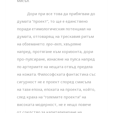
мисъл.
Дори при все това да прибягвам до
думата “проект”, то ще е единствено
поради етимологическия потенциал на
думата, отговарящ на трескавия ритъм
на обземането:
про
–
ект
, хвърляне
напред, протягане към хоризонта, дори
про-пулсиране, изнасяне на пулса напред
по артериите на нещата отвъд предела
на кожата. Философската фантастика със
сигурност не е проект според смисъла
на тази епоха, епохата на проекта, който,
след краха на “големите проекти” на
високата модерност, не е нещо повече
от средство за капитализиране на