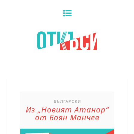
БЪЛГАРСКИ
Из „Новият Атанор“
от Боян Манчев