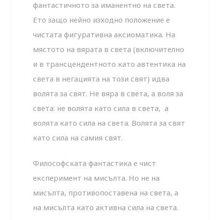
фантастичното за иманентно на света.
Ето защо нейно изходно положение е
чистата фигуративна аксиоматика. На
мястото на вярата в света (включително
и в трансцендентното като автентика на
света в нeгацията на този свят) идва
волята за свят. Не вяра в света, а воля за
света: не волята като сила в света, а
волята като сила на света. Волята за свят
като сила на самия свят.
Философската фантастика е чист
експеримент на мисълта. Но не на
мисълта, противопоставена на света, а
на мисълта като активна сила на света.