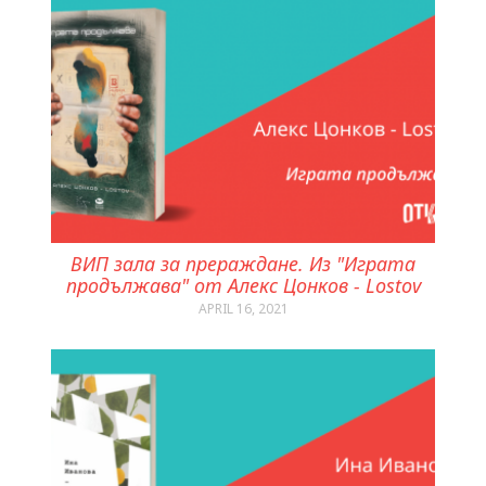
ВИП зала за прераждане. Из "Играта
продължава" от Алекс Цонков - Lostov
APRIL 16, 2021