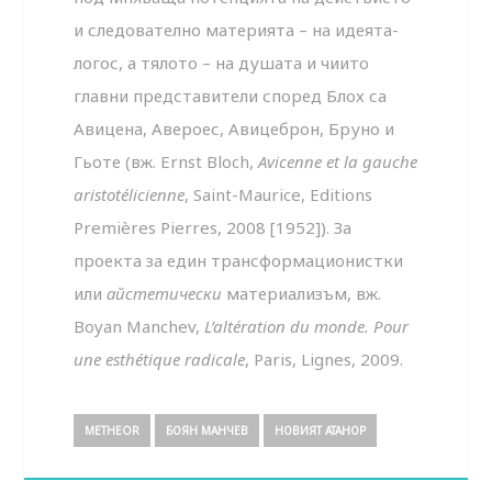
и следователно материята – на идеята-
логос, а тялото – на душата и чиито
главни представители според Блох са
Авицена, Авероес, Авицеброн, Бруно и
Гьоте (вж. Ernst Bloch,
Avicenne et la gauche
aristot
é
licienne
, Saint-Maurice, Editions
Premières Pierres, 2008 [1952]). За
проекта за един трансформационистки
или
айстетически
материализъм, вж.
Boyan Manchev,
L
’
alté
ration
du
monde
.
Pour
une
esth
é
tique
radicale
, Paris, Lignes, 2009.
METHEOR
БОЯН МАНЧЕВ
НОВИЯТ АТАНОР