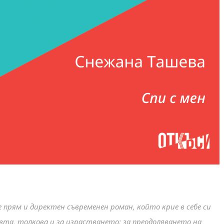
 е прям и директен съвременен роман, който крие в себе си
овта, толкова и за израстването; за преодоляването на