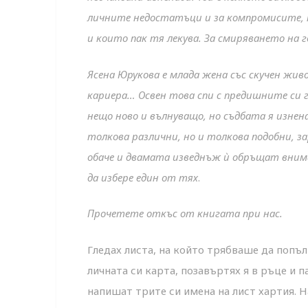
личните недостатъци и за компромисите, н
и които пак тя лекува. За смиряването на
Ясена Юрукова е млада жена със скучен жив
кариера… Освен това спи с предишните си 
нещо ново и вълнуващо, но съдбата я изнена
толкова различни, но и толкова подобни, з
обаче и двамата изведнъж ѝ обръщат внима
да избере един от тях
.
Прочетете откъс от книгата при нас.
Гледах листа, на който трябваше да попъ
личната си карта, позавъртях я в ръце и п
напишат трите си имена на лист хартия. Н