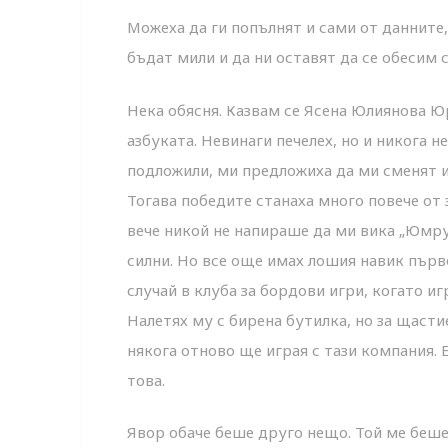
Можеха да ги попълнят и сами от данните,
бъдат мили и да ни оставят да се обесим 
Нека обясня. Казвам се Ясена Юлиянова Юр
азбуката. Невинаги печелех, но и никога не
подложили, ми предложиха да ми сменят и
Тогава победите станаха много повече от 
вече никой не напираше да ми вика „Юмрук
силни. Но все още имах лошия навик първо
случай в клуба за бордови игри, когато иг
Налетях му с бирена бутилка, но за щасти
някога отново ще играя с тази компания. Е
това.
Явор обаче беше друго нещо. Той ме беше