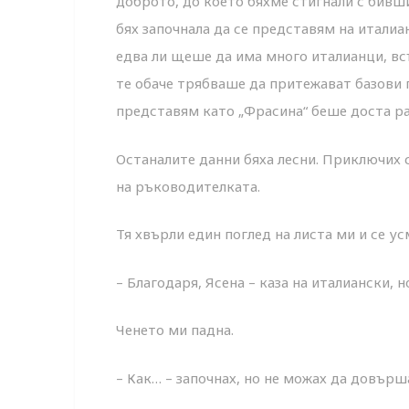
доброто, до което бяхме стигнали с бивши
бях започнала да се представям на италиа
едва ли щеше да има много италианци, вс
те обаче трябваше да притежават базови п
представям като „Фрасина“ беше доста р
Останалите данни бяха лесни. Приключих с
на ръководителката.
Тя хвърли един поглед на листа ми и се ус
– Благодаря, Ясена – каза на италиански, 
Ченето ми падна.
– Как… – започнах, но не можах да довърш