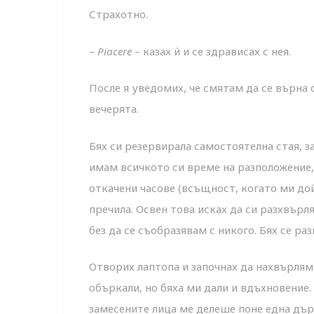
Страхотно.
–
Piacere
– казах ѝ и се здрависах с нея.
После я уведомих, че смятам да се върна о
вечерята.
Бях си резервирала самостоятелна стая, з
имам всичкото си време на разположение,
откачени часове (всъщност, когато ми до
пречила. Освен това исках да си разхвърл
без да се съобразявам с никого. Бях се ра
Отворих лаптопа и започнах да нахвърлям
объркали, но бяха ми дали и вдъхновение. 
замесените лица ме делеше поне една дър