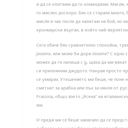
и да се опитвам да го командвам. Мисля, ч
го мислех доскоро. Бях се старала много, 
мисля и чак после да налитам на бой, но 
кръчмарски въргал, в който най-вероятно щ
Сега обаче бях сравнително спокойна, тр
Jassena
, или може би дори
Iassena
? С едно
s
можех да ги напиша с g, щяха да ми викат
си припомням джудото. Накрая просто преп
се умирих. Утешението ми беше, че поне н
сметнат за арабка или пък за някоя от ру
Frassina, общо взето „Ясена“ на италианск
ми.
И преди ми се беше налагало да се предст