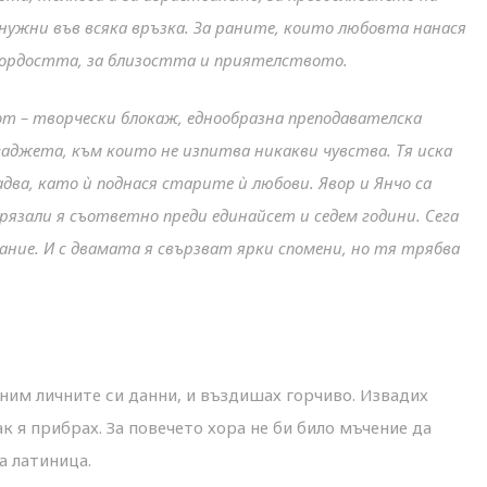
ужни във всяка връзка. За раните, които любовта нанася
 гордостта, за близостта и приятелството.
от – творчески блокаж, еднообразна преподавателска
гаджета, към които не изпитва никакви чувства. Тя иска
два, като ѝ поднася старите ѝ любови. Явор и Янчо са
арязали я съответно преди единайсет и седем години. Сега
ние. И с двамата я свързват ярки спомени, но тя трябва
лним личните си данни, и въздишах горчиво. Извадих
ак я прибрах. За повечето хора не би било мъчение да
а латиница.