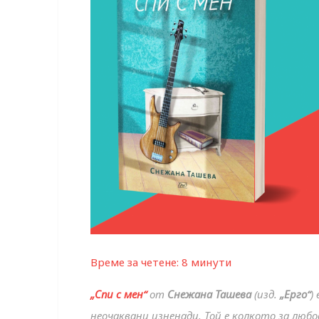
Време за четене:
8
минути
„Спи с мен“
от
Снежана Ташева
(изд.
„Ерго“
)
неочаквани изненади. Той е колкото за люб