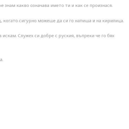
 че знам какво означава името ти и как се произнася.
, когато сигурно можеше да си го напиша и на кирилица.
а искам. Служех си добре с руския, въпреки че го бях
а.