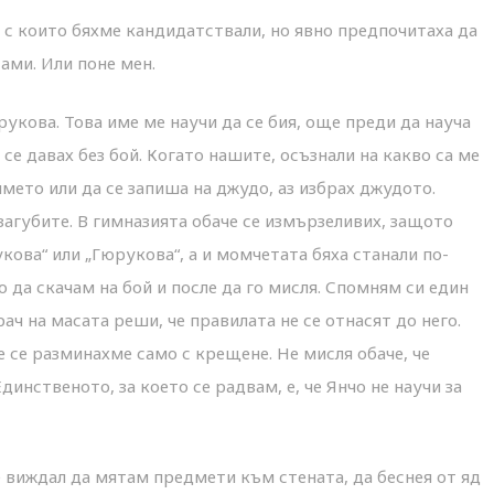
 с които бяхме кандидатствали, но явно предпочитаха да
сами. Или поне мен.
укова. Това име ме научи да се бия, още преди да науча
 се давах без бой. Когато нашите, осъзнали на какво са ме
мето или да се запиша на джудо, аз избрах джудото.
загубите. В гимназията обаче се измързеливих, защото
ова“ или „Гюрукова“, а и момчетата бяха станали по-
 да скачам на бой и после да го мисля. Спомням си един
рач на масата реши, че правилата не се отнасят до него.
е се разминахме само с крещене. Не мисля обаче, че
динственото, за което се радвам, е, че Янчо не научи за
 виждал да мятам предмети към стената, да беснея от яд