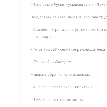
– Била съм в Русия – усмихна се тя. – Така
Почувствах се като идиотка. Толкова труд
–
Спасибо
– отрони се от устните ми, без д
позанемарила.
–
Ты из России?
– сепна ме ръководителкат
–
Да нет. Я из Болгарии.
Минахме обратно на италиански.
– А как се казвате вие? – попитах я.
– Емилияна – отговори ми тя.