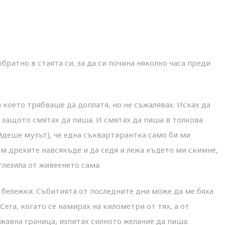
братно в стаята си, за да си почина няколко часа преди
а което трябваше да доплатя, но не съжалявах. Исках да
 защото смятах да пиша. И смятах да пиша в толкова
йдеше музът), че една съквартирантка само би ми
ям дрехите навсякъде и да седя и лежа където ми скимне,
зглезила от живеенето сама.
 бележки. Събитията от последните дни може да ме бяха
Сега, когато се намирах на километри от тях, а от
жавна граница, изпитах силното желание да пиша.