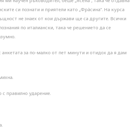
я ми научен ръководител, беше „Ясèна“, така че отдавна
нските си познати и приятели като „Фрàсина“. На курса
ъщност не знаех от кои държави ще са другите. Всички
ознания по италиански, така че решението да се
азумно.
 анкетата за по-малко от пет минути и отидох да я дам
михна.
но с правилно ударение.
а.