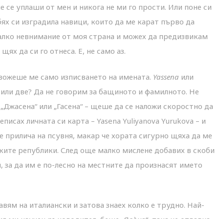
е се уплаши от мен и никога не ми го прости. Или поне си
бях си изградила навици, които да ме карат първо да
малко невнимание от моя страна и можех да предизвикам
ях да си го отнеса. Е, не само аз.
евожеше ме само изписването на имената.
Yassena
или
или две? Да не говорим за бащиното и фамилното. Не
 „Джасена“ или „Гасена“ – щеше да се наложи скоростно да
исах личната си карта – Yasena Yuliyanova Yurukova – и
е прилича на псувня, макар че хората сигурно щяха да ме
ските републики. След още малко мислене добавих в скоби
и, за да им е по-лесно на местните да произнасят името
авям на италиански и затова знаех колко е трудно. Най-