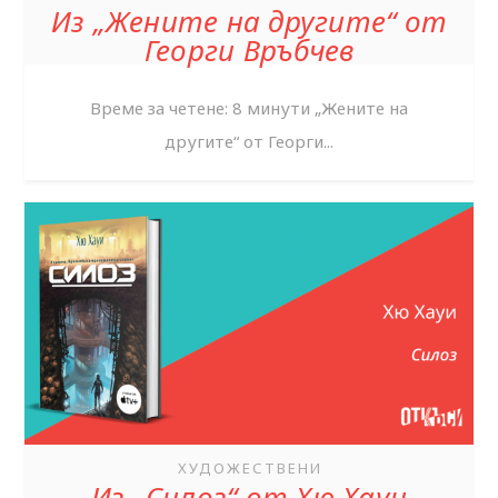
Из „Жените на другите“ от
Георги Връбчев
Време за четене: 8 минути „Жените на
другите“ от Георги...
ХУДОЖЕСТВЕНИ
Из „Силоз“ от Хю Хауи