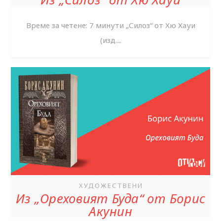
Време за четене: 7 минути „Силоз“ от Хю Хауи
(изд....
ХУДОЖЕСТВЕНИ
Из „Ореховият Буда“ от Борис
Акунин