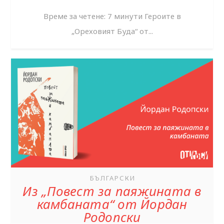
Време за четене: 7 минути Героите в
„Ореховият Буда“ от...
БЪЛГАРСКИ
Из „Повест за паяжината в
камбаната“ от Йордан
Родопски