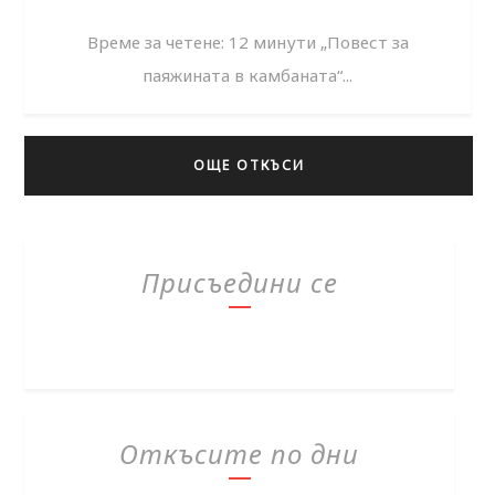
Време за четене: 12 минути „Повест за
паяжината в камбаната“...
ОЩЕ ОТКЪСИ
Присъедини се
Откъсите по дни