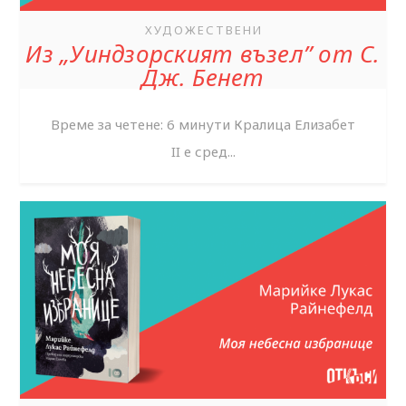
ХУДОЖЕСТВЕНИ
Из „Уиндзорският възел” от С.
Дж. Бенет
Време за четене: 6 минути Кралица Елизабет
II е сред...