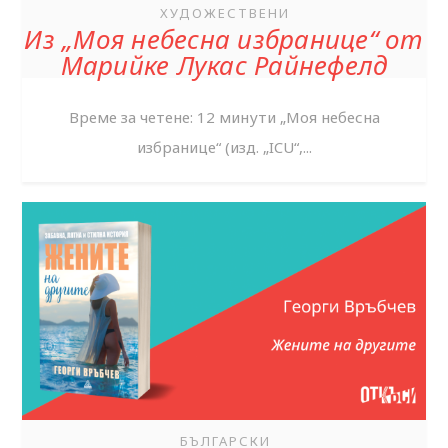
ХУДОЖЕСТВЕНИ
Из „Моя небесна избранице“ от
Марийке Лукас Райнефелд
Време за четене: 12 минути „Моя небесна
избранице“ (изд. „ICU“,...
БЪЛГАРСКИ