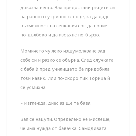
доказва нещо. Вая предостави ръцете си
на ранното утринно слънце, за да даде
възможност на лепкавия сок да попие
по-дълбоко и да изсъхне по-бързо.
Момичето чу леко изшумоляване зад
себе си и рязко се обърна. След случката
с баба ѝ пред училището бе придобила
този навик. Или по-скоро тик. Горица ѝ
се усмихна.
– Изглежда, днес аз ще те бавя.
Вая се нацупи. Определено не мислеше,
че има нужда от бавачка. Самодивата