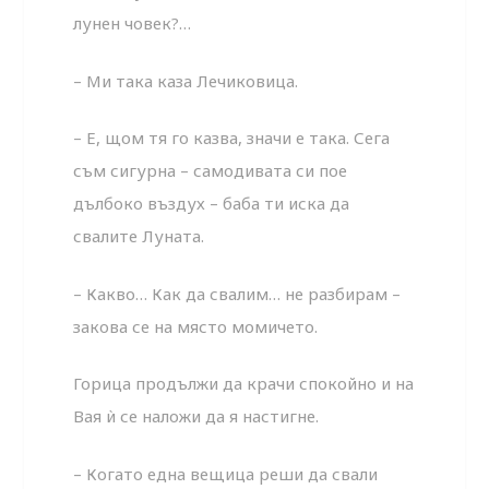
лунен човек?…
– Ми така каза Лечиковица.
– Е, щом тя го казва, значи е така. Сега
съм сигурна – самодивата си пое
дълбоко въздух – баба ти иска да
свалите Луната.
– Какво… Как да свалим… не разбирам –
закова се на място момичето.
Горица продължи да крачи спокойно и на
Вая ѝ се наложи да я настигне.
– Когато една вещица реши да свали