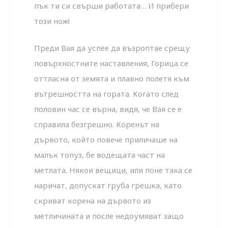
пък ти си свърши работата… И прибери
този нож!
Преди Вая да успее да възроптае срещу
повърхностните наставления, Горица се
оттласна от земята и плавно полетя към
вътрешността на гората. Когато след
половин час се върна, видя, че Вая се е
справила безгрешно. Коренът на
дървото, който повече приличаше на
малък топуз, бе водещата част на
метлата. Някои вещици, или поне така се
наричат, допускат груба грешка, като
скриват корена на дървото из
метличината и после недоумяват защо