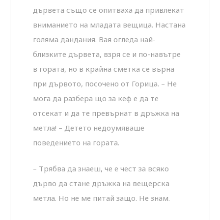
дървета също се опитваха да привлекат
вниманието на младата вещица. Настана
голяма дандания. Вая огледа най-
близките дървета, взря се и по-навътре
в гората, но в крайна сметка се върна
при дървото, посочено от Горица. – Не
мога да разбера що за кеф е да те
отсекат и да те превърнат в дръжка на
метла! – Детето недоумяваше
поведението на гората.
– Трябва да знаеш, че е чест за всяко
дърво да стане дръжка на вещерска
метла. Но не ме питай защо. Не знам.