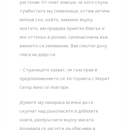
растение. От опит знаеше, че като спука
тумбестите му семенници, оттам изтича
лепкав сок, който, намазан върху
ноктите, им придава приятен блясък и
лек оттенък в розово. Целенасочена във
важното си занимание, Вая смътно дочу
гласа на дядо си:
– Страниците казват, че съм прав в
предположението си. Историята с Мерит
Сегер явно се повтаря.
Думите му накараха всички да се
скупчат над ръкописите и дебелите
книги, разпръснати върху масата.
Архиваря се засуети да обяснява и