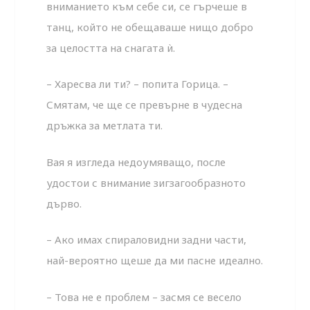
вниманието към себе си, се гърчеше в
танц, който не обещаваше нищо добро
за целостта на снагата ѝ.
– Харесва ли ти? – попита Горица. –
Смятам, че ще се превърне в чудесна
дръжка за метлата ти.
Вая я изгледа недоумяващо, после
удостои с внимание зигзагообразното
дърво.
– Ако имах спираловидни задни части,
най-вероятно щеше да ми пасне идеално.
– Това не е проблем – засмя се весело