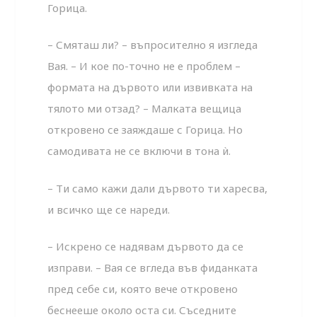
Горица.
– Смяташ ли? – въпросително я изгледа
Вая. – И кое по-точно не е проблем –
формата на дървото или извивката на
тялото ми отзад? – Малката вещица
откровено се заяждаше с Горица. Но
самодивата не се включи в тона ѝ.
– Ти само кажи дали дървото ти харесва,
и всичко ще се нареди.
– Искрено се надявам дървото да се
изправи. – Вая се вгледа във фиданката
пред себе си, която вече откровено
беснееше около оста си. Съседните