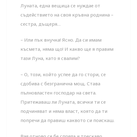
Луната, една вещица се нуждае от
съдействието на своя кръвна роднина –
сестра, дъщеря…
– Или пък внучка! Ясно. Да си имам
късмета, няма що! И какво ще я правим
тази Луна, като я свалим?
– О, този, който успее да го стори, се
сдобива с безгранична мощ. Става
пълновластен господар на света.
Притежаваш ли Луната, всички ти се
подчиняват и няма власт, която да ти
попречи да правиш каквото си поискаш.
Вая отново се бе спряла и трескаво