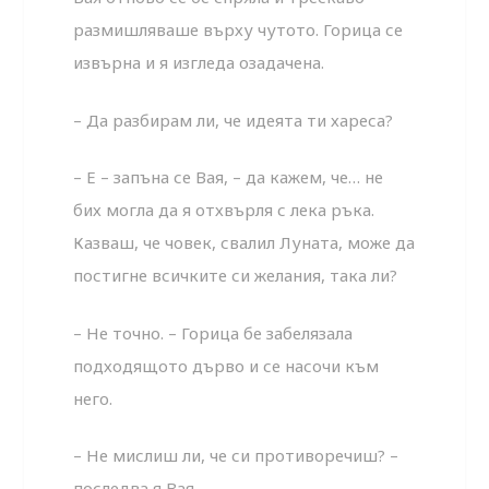
размишляваше върху чутото. Горица се
извърна и я изгледа озадачена.
– Да разбирам ли, че идеята ти хареса?
– Е – запъна се Вая, – да кажем, че… не
бих могла да я отхвърля с лека ръка.
Казваш, че човек, свалил Луната, може да
постигне всичките си желания, така ли?
– Не точно. – Горица бе забелязала
подходящото дърво и се насочи към
него.
– Не мислиш ли, че си противоречиш? –
последва я Вая.