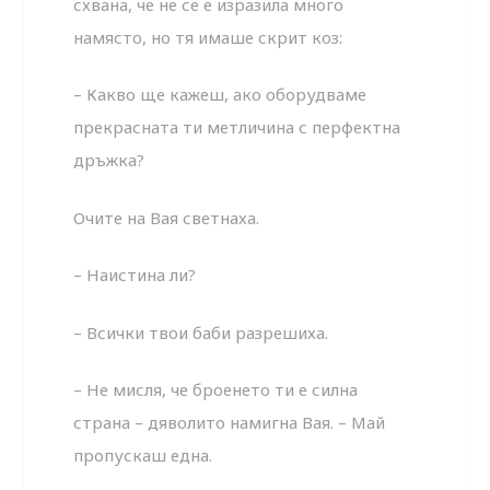
схвана, че не се е изразила много
намясто, но тя имаше скрит коз:
– Какво ще кажеш, ако оборудваме
прекрасната ти метличина с перфектна
дръжка?
Очите на Вая светнаха.
– Наистина ли?
– Всички твои баби разрешиха.
– Не мисля, че броенето ти е силна
страна – дяволито намигна Вая. – Май
пропускаш една.