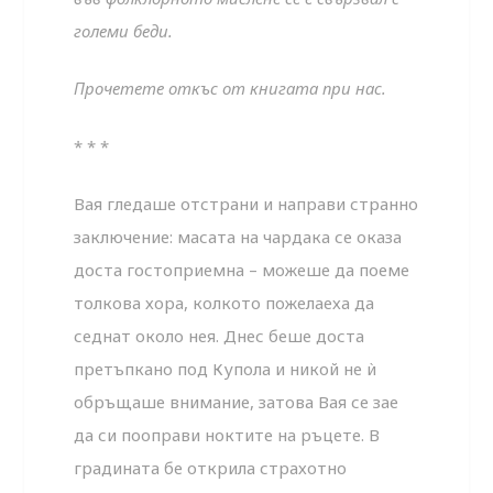
големи беди.
Прочетете откъс от книгата при нас.
* * *
Вая гледаше отстрани и направи странно
заключение: масата на чардака се оказа
доста гостоприемна – можеше да поеме
толкова хора, колкото пожелаеха да
седнат около нея. Днес беше доста
претъпкано под Купола и никой не ѝ
обръщаше внимание, затова Вая се зае
да си пооправи ноктите на ръцете. В
градината бе открила страхотно