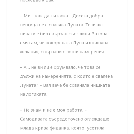
– Ми… как да ти кажа… Досега добра
вещица не е сваляла Луната. Този акт
винаги е бил свързан със злини. Затова
смятам, че покорената Луна изпълнява
желания, свързани с лоши намерения.
– А… не ви ли е хрумвало, че това се
дължи на намеренията, с които е свалена
Луната? – Вая вече бе схванала нишката
на логиката.
– Не знам и не е моя работа. –
Самодивата съсредоточено оглеждаше
млада крива фиданка, която, усетила