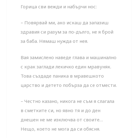
Горица сви вежди и набърчи нос:
– Повярвай ми, ако искаш да запазиш
здравия си разум за по-дълго, не я брой
за баба. Нямаш нужда от нея.
Вая замислено наведе глава и машинално
с крак заглади лекичко един мравуняк.
Това създаде паника в мравешкото
царство и детето побърза да се отмести.
– Честно казано, никога не съм я слагала
в сметките си, но явно тя и до ден
днешен не ме изключва от своите…
Нещо, което не мога да си обясня.