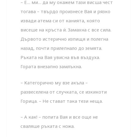
– Е… ми… да му окажем тази висша чест
тогава – твърдо произнесе Вая и рязко
извади атема си от канията, която
висеше на кръста ѝ. Замахна с все сила.
Дървото истерично изпищя и полегна
назад, почти прилепнало до земята.
Ръката на Вая увисна във въздуха.
Гората внезапно замлъкна.
– Категорично му взе акъла –
развеселена от случката, се изкикоти
Горица. – Не стават така тези неща.
– А как! – попита Вая и все още не
сваляше ръката с ножа.