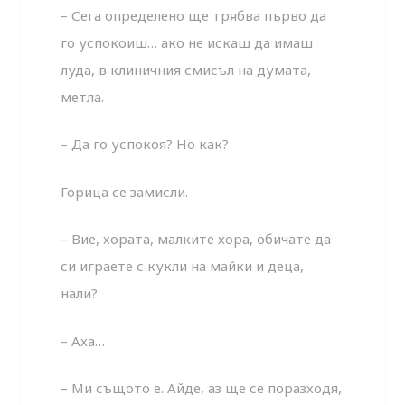
– Сега определено ще трябва първо да
го успокоиш… ако не искаш да имаш
луда, в клиничния смисъл на думата,
метла.
– Да го успокоя? Но как?
Горица се замисли.
– Вие, хората, малките хора, обичате да
си играете с кукли на майки и деца,
нали?
– Аха…
– Ми същото е. Айде, аз ще се поразходя,