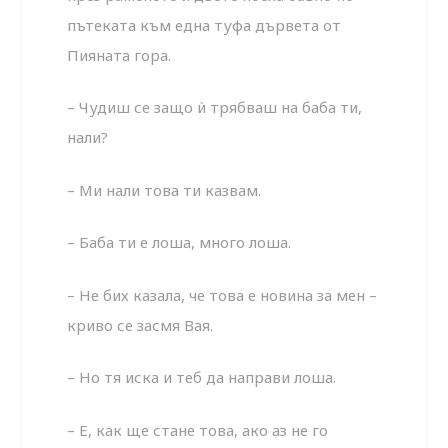
пътеката към една туфа дървета от
Пияната гора.
– Чудиш се защо ѝ трябваш на баба ти,
нали?
– Ми нали това ти казвам.
– Баба ти е лоша, много лоша.
– Не бих казала, че това е новина за мен –
криво се засмя Вая.
– Но тя иска и теб да направи лоша.
– Е, как ще стане това, ако аз не го