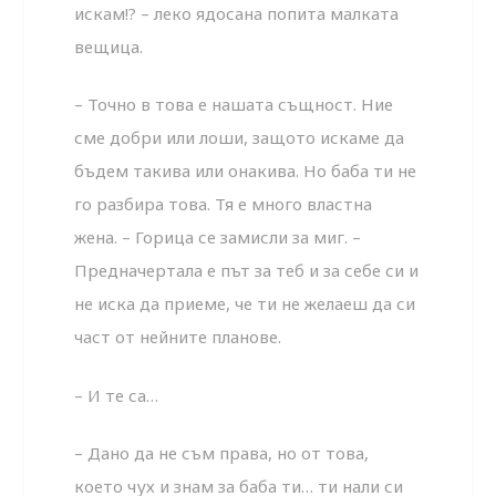
искам!? – леко ядосана попита малката
вещица.
– Точно в това е нашата същност. Ние
сме добри или лоши, защото искаме да
бъдем такива или онакива. Но баба ти не
го разбира това. Тя е много властна
жена. – Горица се замисли за миг. –
Предначертала е път за теб и за себе си и
не иска да приеме, че ти не желаеш да си
част от нейните планове.
– И те са…
– Дано да не съм права, но от това,
което чух и знам за баба ти… ти нали си