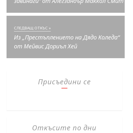
завинаги“ от Алегзандър Маккол Смит
СЛЕДВАЩ ОТКЪС »
Из „Престъплението на Дядо Коледа“
от Мейвис Дориъл Хей
Присъедини се
Откъсите по дни