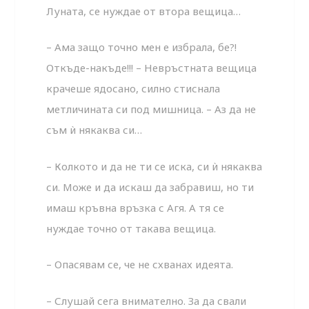
Луната, се нуждае от втора вещица…
– Ама защо точно мен е избрала, бе?!
Откъде-накъде!!! – Невръстната вещица
крачеше ядосано, силно стиснала
метличината си под мишница. – Аз да не
съм ѝ някаква си…
– Колкото и да не ти се иска, си ѝ някаква
си. Може и да искаш да забравиш, но ти
имаш кръвна връзка с Агя. А тя се
нуждае точно от такава вещица.
– Опасявам се, че не схванах идеята.
– Слушай сега внимателно. За да свали