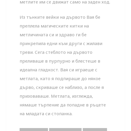
метлите им се движат само на заден ход.
Из тънките вейки на дървото Вая бе
преплела магическите китки на
метличината си и здраво ги бе
прикрепила едни към други с жилави
треви. Сега стеблото на дървото
преливаше в пурпурно и блестеше в
идеална гладкост. Вая си играеше с
метлата, като я подпираше до някое
дърво, скриваше се наблизо, а после я
призоваваше. Метлата, изглежда,
нямаше търпение да попадне в ръцете
на младата си стопанка.