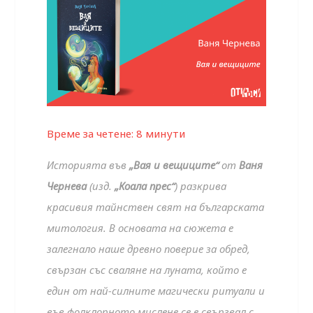
Време за четене:
8
минути
Историята във
„Вая и вещиците“
от
Ваня
Чернева
(изд.
„Коала прес“
) разкрива
красивия тайнствен свят на българската
митология. В основата на сюжета е
залегнало наше древно поверие за обред,
свързан със сваляне на луната, който е
един от най-силните магически ритуали и
във фолклорното мислене се е свързвал с