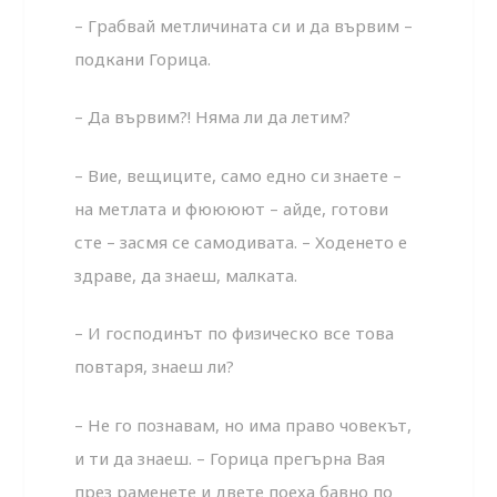
– Грабвай метличината си и да вървим –
подкани Горица.
– Да вървим?! Няма ли да летим?
– Вие, вещиците, само едно си знаете –
на метлата и фюююют – айде, готови
сте – засмя се самодивата. – Ходенето е
здраве, да знаеш, малката.
– И господинът по физическо все това
повтаря, знаеш ли?
– Не го познавам, но има право човекът,
и ти да знаеш. – Горица прегърна Вая
през раменете и двете поеха бавно по