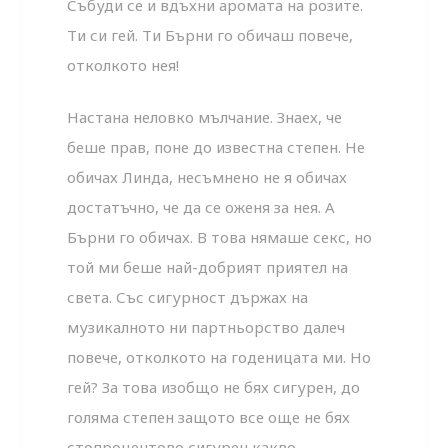
Събуди се и вдъхни аромата на розите.
Ти си гей. Ти Бърни го обичаш повече,
отколкото нея!
Настана неловко мълчание. Знаех, че
беше прав, поне до известна степен. Не
обичах Линда, несъмнено не я обичах
достатъчно, че да се оженя за нея. А
Бърни го обичах. В това нямаше секс, но
той ми беше най-добрият приятел на
света. Със сигурност държах на
музикалното ни партньорство далеч
повече, отколкото на годеницата ми. Но
гей? За това изобщо не бях сигурен, до
голяма степен защото все още не бях
стопроцентово сигурен какво