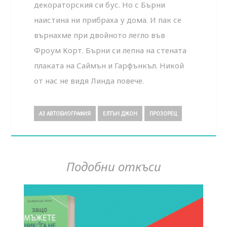
декораторския си бус. Но с Бърни
наистина ни прибраха у дома. И пак се
върнахме при двойното легло във
Фроум Корт. Бърни си лепна на стената
плаката на Саймън и Гарфънкъл. Никой
от нас не видя Линда повече.
АЗ АВТОБИОГРАФИЯ
ЕЛТЪН ДЖОН
ПРОЗОРЕЦ
Подобни откъси