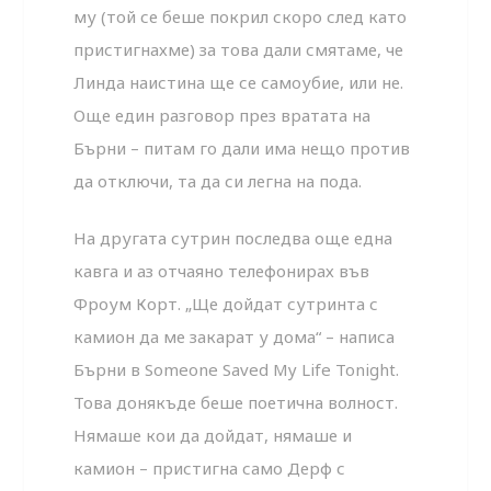
му (той се беше покрил скоро след като
пристигнахме) за това дали смятаме, че
Линда наистина ще се самоубие, или не.
Още един разговор през вратата на
Бърни – питам го дали има нещо против
да отключи, та да си легна на пода.
На другата сутрин последва още една
кавга и аз отчаяно телефонирах във
Фроум Корт. „Ще дойдат сутринта с
камион да ме закарат у дома“ – написа
Бърни в Someone Saved My Life Tonight.
Това донякъде беше поетична волност.
Нямаше кои да дойдат, нямаше и
камион – пристигна само Дерф с