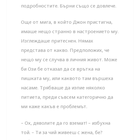
подробностите. Бърни също се довлече.
Още от мига, в който Джон пристигна,
имаше нещо странно в настроението му.
Изглеждаше притеснен. Нямах
представа от какво. Предположих, че
нещо му се случва в личния живот. Може
би Ози бе отказал да се врътка на
пишката му, или каквото там вършеха
насаме. Трябваше да изпие няколко
питиета, преди съвсем категорично да
ми каже какъв е проб­лемът.
– Ох, дяволите да го вземат! – избухна
той. – Ти за чий живееш с жена, бе?