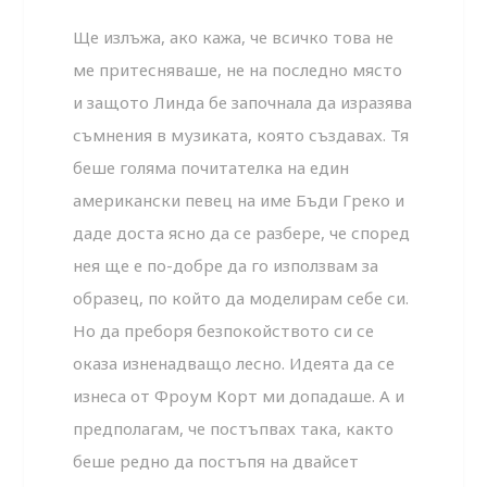
Ще излъжа, ако кажа, че всичко това не
ме притесняваше, не на последно място
и защото Линда бе започнала да изразява
съмнения в музиката, която създавах. Тя
беше голяма почитателка на един
американски певец на име Бъди Греко и
даде доста ясно да се разбере, че според
нея ще е по-добре да го използвам за
образец, по който да моделирам себе си.
Но да преборя безпокойството си се
оказа изненадващо лесно. Идеята да се
изнеса от Фроум Корт ми допадаше. А и
предполагам, че постъпвах така, както
беше редно да постъпя на двайсет