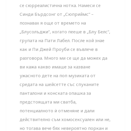
се сюрреалистична нотка. Намеси се
Синди Бърдсонг от „Сюприймс“ –
познавах я още от времето на
„Блусолъджи“, когато пееше в „Блу Белс“,
групата на Пати Лабел. После кой знае
как и Пи Джей Проуби се въвлече в
разговора. Много ми се ще да можех да
ви кажа какво имаше за казване
ужасното дете на поп музиката от
средата на шейсетте със спуканите
панталони и конската опашка за
предстоящата ми сватба,
потенциалното ѝ отменяне и дали
действително съм хомосексуален или не,
но тогава вече бях невероятно поркан и