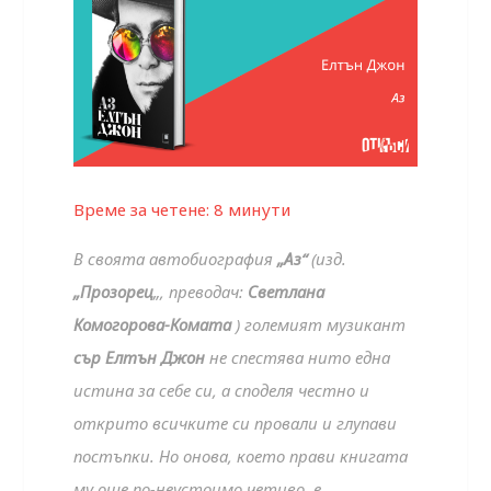
Време за четене:
8
минути
В своята автобиография
„Аз“
(изд.
„Прозорец
„, преводач:
Светлана
Комогорова-Комата
) големият музикант
сър Елтън Джон
не спестява нито една
истина за себе си, а споделя честно и
открито всичките си провали и глупави
постъпки. Но онова, което прави книгата
му още по-неустоимо четиво, е