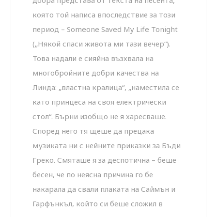
добра представа от текста на песента,
която той написа впоследствие за този
период – Someone Saved My Life Tonight
(„Някой спаси живота ми тази вечер“).
Това надали е сияйна възхвала на
многобройните доб­ри качества на
Линда: „властна кралица“, „наместила се
като принцеса на своя електрически
стол“. Бърни изобщо не я харесваше.
Според него тя щеше да прецака
музиката ни с нейните приказки за Бъди
Греко. Смяташе я за деспотична – беше
бесен, че по неясна причина го бе
накарала да свали плаката на Саймън и
Гарфънкъл, който си беше сложил в