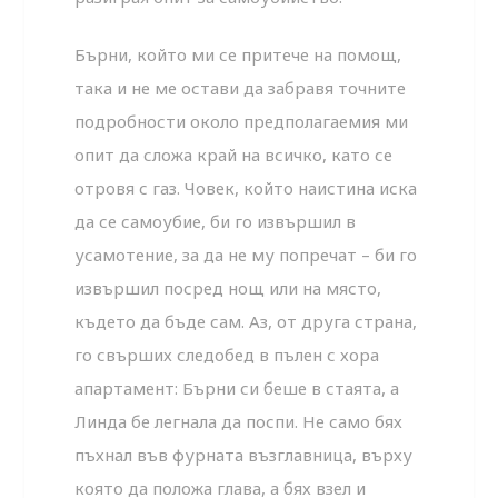
Бърни, който ми се притече на помощ,
така и не ме остави да забравя точните
подробности около предполагаемия ми
опит да сложа край на всичко, като се
отровя с газ. Човек, който наистина иска
да се самоубие, би го извършил в
усамотение, за да не му попречат – би го
извършил посред нощ или на място,
където да бъде сам. Аз, от друга страна,
го свърших следобед в пълен с хора
апартамент: Бърни си беше в стаята, а
Линда бе легнала да поспи. Не само бях
пъхнал във фурната възглавница, върху
която да положа глава, а бях взел и