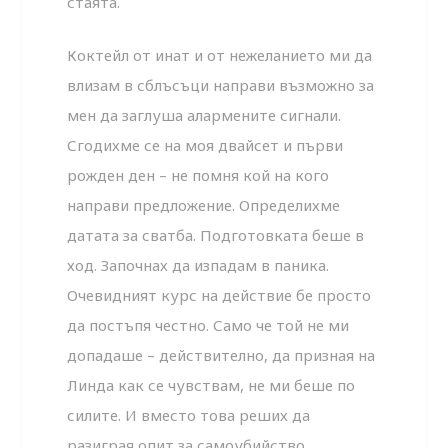
стаята.
Коктейл от инат и от нежеланието ми да
влизам в сблъсъци направи възможно за
мен да заглуша алармените сигнали.
Сгодихме се на моя двайсет и първи
рожден ден – не помня кой на кого
направи предложение. Определихме
датата за сватба. Подготовката беше в
ход. Започнах да изпадам в паника.
Очевидният курс на действие бе просто
да постъпя честно. Само че той не ми
допадаше – действително, да призная на
Линда как се чувствам, не ми беше по
силите. И вместо това реших да
разиграя опит за самоубийство.