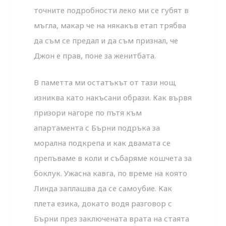
точните подробности леко ми се губят в
мъгла, макар че на някакъв етап трябва
да съм се предал и да съм признал, че
Джон е прав, поне за женитбата.
В паметта ми остатъкът от тази нощ
изниква като накъсани образи. Как вървя
призори нагоре по пътя към
апартамента с Бърни подръка за
морална подкрепа и как двамата се
препъваме в коли и събаряме кошчета за
боклук. Ужасна кавга, по време на която
Линда заплашва да се самоубие. Как
плета езика, докато водя разговор с
Бърни през заключената врата на стаята