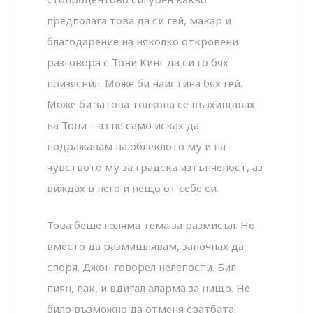
предполага това да си гей, макар и
благодарение на няколко откровени
разговора с Тони Кинг да си го бях
поизяснил. Може би наистина бях гей.
Може би затова толкова се възхищавах
на Тони – аз не само исках да
подражавам на облеклото му и на
чувството му за градска изтънченост, аз
виждах в него и нещо от себе си.
Това беше голяма тема за размисъл. Но
вместо да размишлявам, започнах да
споря. Джон говорел нелепости. Бил
пиян, пак, и вдигал аларма за нищо. Не
било възможно да отменя сватбата.