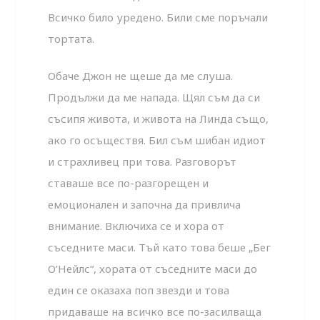
Всичко било уредено. Били сме поръчали
тортата.
Обаче Джон не щеше да ме слуша.
Продължи да ме напада. Щял съм да си
съсипя живота, и живота на Линда също,
ако го осъществя. Бил съм шибан идиот
и страхливец при това. Разговорът
ставаше все по-разгорещен и
емоционален и започна да привлича
внимание. Включиха се и хора от
съседните маси. Тъй като това беше „Бег
О’Нейлс“, хората от съседните маси до
един се оказаха поп звезди и това
придаваше на всичко все по-засилваща