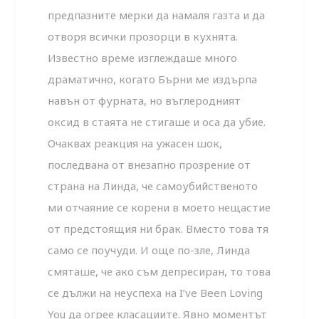
предпазните мерки да намаля газта и да
отворя всички прозорци в кухнята.
Известно време изглеждаше много
драматично, когато Бърни ме издърпа
навън от фурната, но въглеродният
оксид в стаята не стигаше и оса да убие.
Очаквах реакция на ужасен шок,
последвана от внезапно прозрение от
страна на Линда, че самоубийственото
ми отчаяние се корени в моето нещастие
от предстоящия ни брак. Вместо това тя
само се поучуди. И още по-зле, Линда
смяташе, че ако съм депресиран, то това
се дължи на неуспеха на I’ve Been Loving
You да огрее класациите. Явно моментът