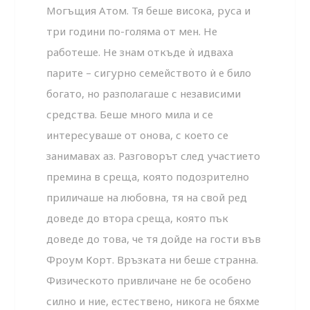
Могъщия Атом. Тя беше висока, руса и
три години по-голяма от мен. Не
работеше. Не знам откъде ѝ идваха
парите – сигурно семейството ѝ е било
богато, но разполагаше с независими
средства. Беше много мила и се
интересуваше от онова, с което се
занимавах аз. Разговорът след участието
премина в среща, която подозрително
приличаше на любовна, тя на свой ред
доведе до втора среща, която пък
доведе до това, че тя дойде на гости във
Фроум Корт. Връзката ни беше странна.
Физическото привличане не бе особено
силно и ние, естествено, никога не бяхме