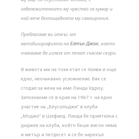
забележителното му чувство за хумор и
най-вече безпощадната му самоирония.
Предлагаме ви откъс от
автобиографията на
Елтън Джон
, която
очакваме да излезе от печат съвсем скоро.
В живота ми на този етап се появи и още
едно, неочаквано усложнение. Бях се
сгодил за жена на име Линда Удроу.
Запознахме се в края на 1967 г. на едно
участие на „Блусолъджи“ в клуба
„Моджо“ в Шефилд. Линда бе приятелка с
диджея на клуба, който беше висок няма
и метър и петдесет и се бе нарекъл