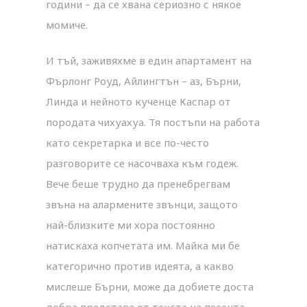
години – да се хвана сериозно с някое
момиче.
И тъй, заживяхме в един апартамент на
Фърлонг Роуд, Айлингтън – аз, Бърни,
Линда и нейното кученце Каспар от
породата чихуахуа. Тя постъпи на работа
като секретарка и все по-често
разговорите се насочваха към годеж.
Вече беше трудно да пренебрегвам
звъна на алармените звънци, защото
най-близките ми хора постоянно
натискаха копчетата им. Майка ми бе
категорично против идеята, а какво
мислеше Бърни, може да добиете доста