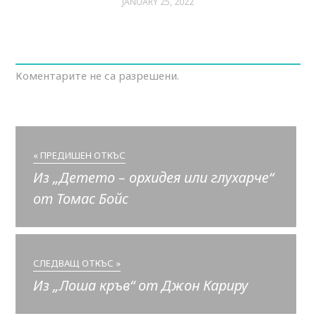
JANUARY 25, 2022
Коментарите не са разрешени.
« ПРЕДИШЕН ОТКЪС
Из „Детето – орхидея или глухарче“
от Томас Бойс
СЛЕДВАЩ ОТКЪС »
Из „Лоша кръв“ от Джон Кариру