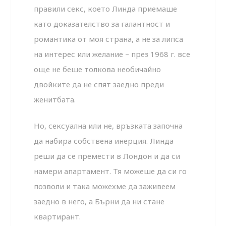
правили секс, което Линда приемаше
като доказателство за галантност и
романтика от моя страна, а не за липса
на интерес или желание – през 1968 г. все
още не беше толкова необичайно
двойките да не спят заедно преди
женитбата.
Но, сексуална или не, връзката започна
да набира собствена инерция. Линда
реши да се премести в Лондон и да си
намери апартамент. Тя можеше да си го
позволи и така можехме да заживеем
заедно в него, а Бърни да ни стане
квартирант.