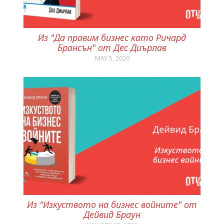
Из "Да правим бизнес като Ричард
Брансън" от Дес Диърлав
MAY 5, 2020
Из "Изкуството на бизнес войните" от
Дейвид Браун