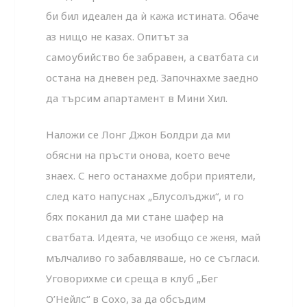
би бил идеален да ѝ кажа истината. Обаче
аз нищо не казах. Опитът за
самоубийство бе забравен, а сватбата си
остана на дневен ред. Започнахме заедно
да търсим апартамент в Мини Хил.
Наложи се Лонг Джон Болдри да ми
обясни на пръсти онова, което вече
знаех. С него останахме добри приятели,
след като напуснах „Блусолъджи“, и го
бях поканил да ми стане шафер на
сватбата. Идеята, че изобщо се женя, май
мълчаливо го забавляваше, но се съгласи.
Уговорихме си среща в клуб „Бег
О’Нейлс“ в Сохо, за да обсъдим