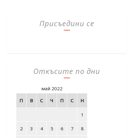
Присъедини се
Откъсите по дни
май 2022
П
В
С
Ч
П
С
Н
1
2
3
4
5
6
7
8