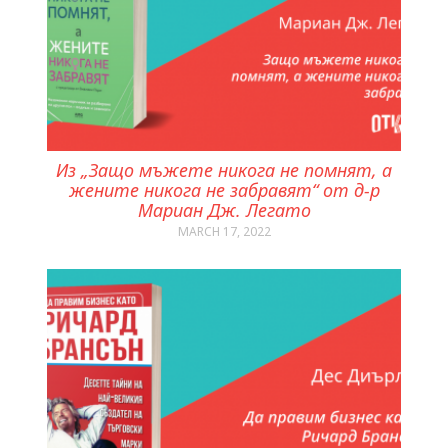
Из „Защо мъжете никога не помнят, а
жените никога не забравят“ от д-р
Мариан Дж. Легато
MARCH 17, 2022