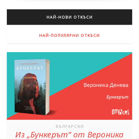
НАЙ-НОВИ ОТКЪСИ
НАЙ-ПОПУЛЯРНИ ОТКЪСИ
БЪЛГАРСКИ
Из „Бункерът“ от Вероника