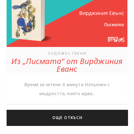
ХУДОЖЕСТВЕНИ
Из „Писмата“ от Вирджиния
Еванс
Време за четене: 6 минути Изпълнен с
мъдростта, която идва...
ОЩЕ ОТКЪСИ