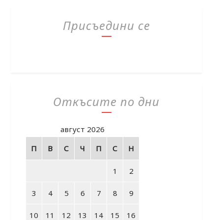
Присъедини се
Откъсите по дни
август 2026
П
В
С
Ч
П
С
Н
1
2
3
4
5
6
7
8
9
10
11
12
13
14
15
16