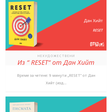
НЕХУДОЖЕСТВЕНИ
Из “ RESET“ от Дан Хийт
Време за четене: 9 минути „RESET“ от Дан
Хийт (изд....