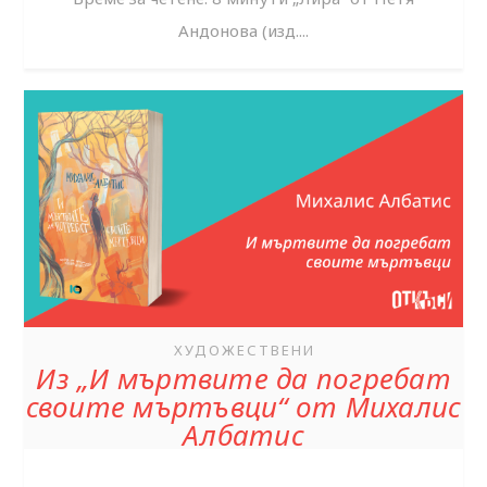
Андонова (изд....
ХУДОЖЕСТВЕНИ
Из „И мъртвите да погребат
своите мъртъвци“ от Михалис
Албатис