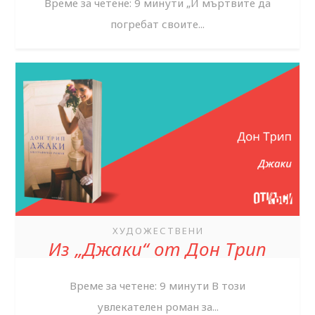
Време за четене: 9 минути „И мъртвите да
погребат своите...
ХУДОЖЕСТВЕНИ
Из „Джаки“ от Дон Трип
Време за четене: 9 минути В този
увлекателен роман за...