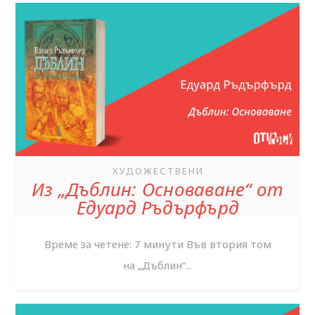
ХУДОЖЕСТВЕНИ
Из „Дъблин: Основаване“ от
Едуард Ръдърфърд
Време за четене: 7 минути Във втория том
на „Дъблин“...