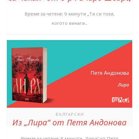
Време за четене: 9 минути „Ти си този,
когото винаги...
БЪЛГАРСКИ
Из „Лира“ от Петя Андонова
Време за четене: 8 минути „Лира“ от Петя