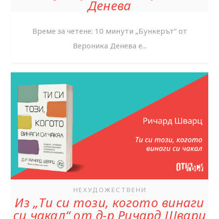
Денева
Време за четене: 10 минути „Бункерът“ от
Вероника Денева е...
НЕХУДОЖЕСТВЕНИ
Из „Ти си този, когото винаги
си чакал“ от д-р Ричард Шварц