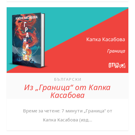
БЪЛГАРСКИ
Из „Граница“ от Капка
Касабова
Време за четене: 7 минути „Граница“ от
Капка Касабова (изд....