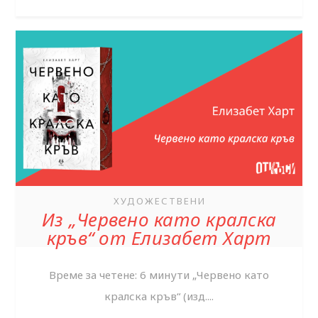
ХУДОЖЕСТВЕНИ
Из „Червено като кралска
кръв“ от Елизабет Харт
Време за четене: 6 минути „Червено като
кралска кръв“ (изд....